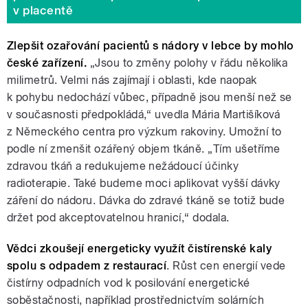
v placentě
Zlepšit ozařování pacientů s nádory v lebce by mohlo
české zařízení.
„Jsou to změny polohy v řádu několika
milimetrů. Velmi nás zajímají i oblasti, kde naopak
k pohybu nedochází vůbec, případně jsou menší než se
v současnosti předpokládá,“ uvedla Mária Martišíková
z Německého centra pro výzkum rakoviny. Umožní to
podle ní zmenšit ozářený objem tkáně. „Tím ušetříme
zdravou tkáň a redukujeme nežádoucí účinky
radioterapie. Také budeme moci aplikovat vyšší dávky
záření do nádoru. Dávka do zdravé tkáně se totiž bude
držet pod akceptovatelnou hranicí,“ dodala.
Vědci zkoušejí energeticky využít čistírenské kaly
spolu s odpadem z restaurací
.
Růst cen energií vede
čistírny odpadních vod k posilování energetické
soběstačnosti, například prostřednictvím solárních