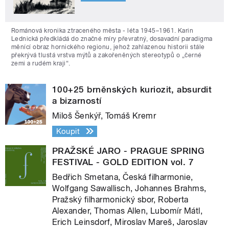
Románová kronika ztraceného města - léta 1945–1961. Karin
Lednická předkládá do značné míry převratný, dosavadní paradigma
měnící obraz hornického regionu, jehož zahlazenou historii stále
překrývá tlustá vrstva mýtů a zakořeněných stereotypů o „černé
zemi a rudém kraji“.
100+25 brněnských kuriozit, absurdit
a bizarností
Miloš Šenkýř, Tomáš Kremr
Koupit
PRAŽSKÉ JARO - PRAGUE SPRING
FESTIVAL - GOLD EDITION vol. 7
Bedřich Smetana, Česká filharmonie,
Wolfgang Sawallisch, Johannes Brahms,
Pražský filharmonický sbor, Roberta
Alexander, Thomas Allen, Lubomír Mátl,
Erich Leinsdorf, Miroslav Mareš, Jaroslav