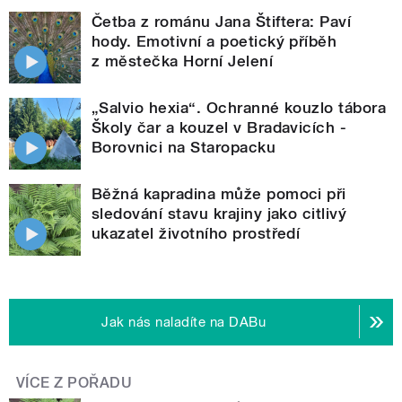
Četba z románu Jana Štiftera: Paví
hody. Emotivní a poetický příběh
z městečka Horní Jelení
„Salvio hexia“. Ochranné kouzlo tábora
Školy čar a kouzel v Bradavicích -
Borovnici na Staropacku
Běžná kapradina může pomoci při
sledování stavu krajiny jako citlivý
ukazatel životního prostředí
Jak nás naladíte na DABu
VÍCE Z POŘADU