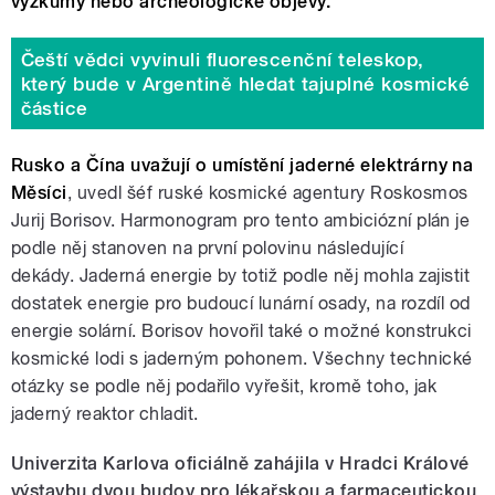
výzkumy nebo archeologické objevy.
Čeští vědci vyvinuli fluorescenční teleskop,
který bude v Argentině hledat tajuplné kosmické
částice
Rusko a Čína uvažují o umístění jaderné elektrárny na
Měsíci
, uvedl šéf ruské kosmické agentury Roskosmos
Jurij Borisov. Harmonogram pro tento ambiciózní plán je
podle něj stanoven na první polovinu následující
dekády.
Jaderná energie by totiž podle něj mohla zajistit
dostatek energie pro budoucí lunární osady, na rozdíl od
energie solární. Borisov hovořil také o možné konstrukci
kosmické lodi s jaderným pohonem. Všechny technické
otázky se podle něj podařilo vyřešit, kromě toho, jak
jaderný reaktor chladit.
Univerzita Karlova oficiálně zahájila v Hradci Králové
výstavbu dvou budov pro lékařskou a farmaceutickou