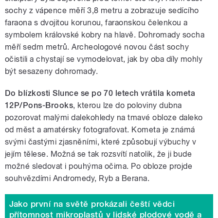
sochy z vápence měří 3,8 metru a zobrazuje sedícího
faraona s dvojitou korunou, faraonskou čelenkou a
symbolem královské kobry na hlavě. Dohromady socha
měří sedm metrů. Archeologové novou část sochy
očistili a chystají se vymodelovat, jak by oba díly mohly
být sesazeny dohromady.
Do blízkosti Slunce se po 70 letech vrátila kometa
12P/Pons-Brooks
, kterou lze do poloviny dubna
pozorovat malými dalekohledy na tmavé obloze daleko
od měst a amatérsky fotografovat. Kometa je známá
svými častými zjasněními, které způsobují výbuchy v
jejím tělese. Možná se tak rozsvítí natolik, že ji bude
možné sledovat i pouhýma očima. Po obloze projde
souhvězdími Andromedy, Ryb a Berana.
Jako první na světě prokázali čeští vědci
přítomnost mikroplastů v lidské plodové vodě a