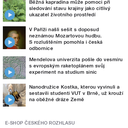
Běžná kapradina může pomoci při
sledování stavu krajiny jako citlivý
ukazatel životního prostředí
V Paříži našli sešit s doposud
neznámou Mozartovou hudbu.
S rozluštěním pomohla i česká
odbornice
Mendelova univerzita pošle do vesmíru
s evropským raketoplánem svůj
experiment na studium sinic
Nanodružice Kostka, kterou vyvinuli a
sestavili studenti VUT v Brně, už krouží
na oběžné dráze Země
E-SHOP ČESKÉHO ROZHLASU