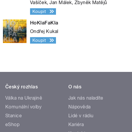
Vašíček, Jan Málek, Zbyněk Matějů
Koupit
HoKlaFaKla
Ondřej Kukal
Koupit
Český rozhlas
O nás
Válka na Ukrajině
Jak nás naladíte
Komunální volby
Nápověda
Stanice
Lidé v rádiu
eShop
Kariéra