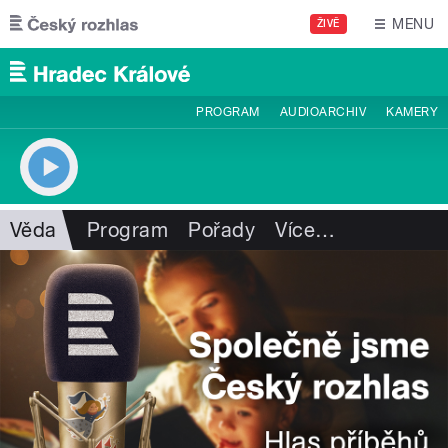
Přejít k hlavnímu obsahu
MENU
ŽIVĚ
PROGRAM
AUDIOARCHIV
KAMERY
Věda
Program
Pořady
Více
…