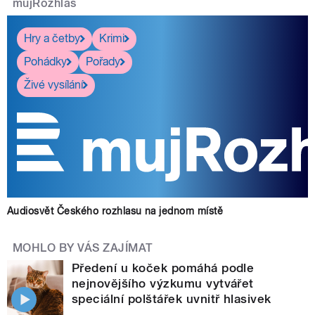
mujRozhlas
Hry a četby
Krimi
Pohádky
Pořady
Živé vysílání
Audiosvět Českého rozhlasu na jednom místě
MOHLO BY VÁS ZAJÍMAT
Předení u koček pomáhá podle
nejnovějšího výzkumu vytvářet
speciální polštářek uvnitř hlasivek