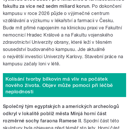
fakultu za více než sedm miliard korun
. Po dokončení
kampusu v roce 2026 půjde o výjimečné centrum
vzdělávání a výzkumu v lékařství a farmacii v Česku.
Bude mít přímé napojením na klinickou praxi ve Fakultní
nemocnicí Hradec Králové a na Fakultu vojenského
zdravotnictví Univerzity obrany, které leží v těsném
sousedství budovaného kampusu. Jde aktuálně
o největší investici Univerzity Karlovy. Stavební práce na
kampusu začaly loni v létě.
Kolísání tvorby bílkovin má vliv na počátek
nového života. Objev může pomoci při léčbě
neplodnosti
Společný tým egyptských a amerických archeologů
odkryl v lokalitě poblíž města Mínjá horní část
rozměrné sochy faraona Ramese II
. Spodní část této
skulptury byla objevena před téměř sto lety. Horní část