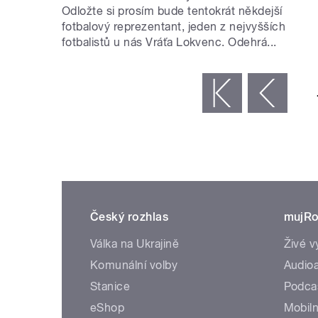
Odložte si prosím bude tentokrát někdejší
fotbalový reprezentant, jeden z nejvyšších
fotbalistů u nás Vráťa Lokvenc. Odehrá...
STRÁNKY
« první
‹ předchozí
Český rozhlas
mujRo
Válka na Ukrajině
Živé v
Komunální volby
Audioa
Stanice
Podca
eShop
Mobiln