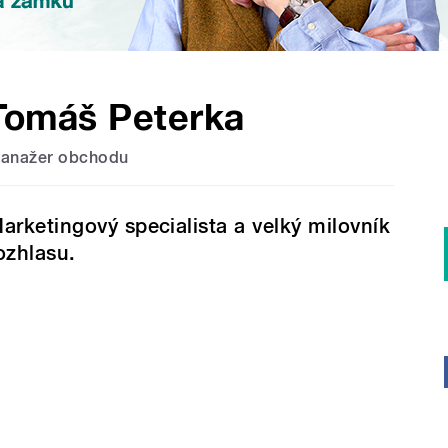
Tomáš Peterka
anažer obchodu
arketingový specialista a velký milovník
ozhlasu.