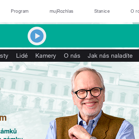
Program
mujRozhlas
Stanice
O r
isty
Lidé
Kamery
O nás
Jak nás naladíte