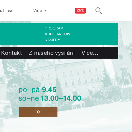
ozhlase
Více
ŽIVĚ
PROGRAM
AUDIOARCHIV
KAMERY
Kontakt
Z našeho vysílání
Více
…