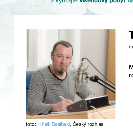
m
M
r
foto:
Khalil Baalbaki
,
Český rozhlas