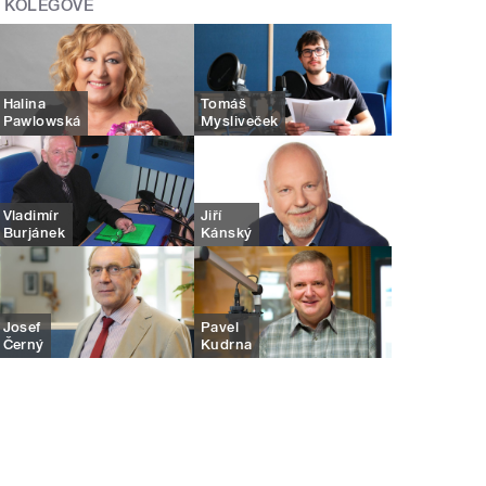
KOLEGOVÉ
Halina
Tomáš
Pawlowská
Mysliveček
Vladimír
Jiří
Burjánek
Kánský
Josef
Pavel
Černý
Kudrna