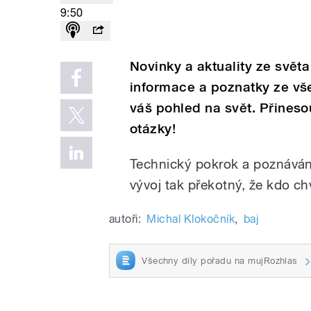
9:50
Novinky a aktuality ze světa
informace a poznatky ze vš
váš pohled na svět. Přineso
otázky!
Technický pokrok a poznávání 
vývoj tak překotný, že kdo chví
autoři:
Michal Klokočník
,
baj
Všechny díly pořadu na mujRozhlas