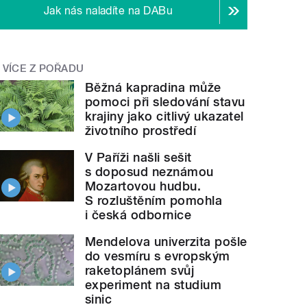
Jak nás naladíte na DABu
VÍCE Z POŘADU
Běžná kapradina může
pomoci při sledování stavu
krajiny jako citlivý ukazatel
životního prostředí
V Paříži našli sešit
s doposud neznámou
Mozartovou hudbu.
S rozluštěním pomohla
i česká odbornice
Mendelova univerzita pošle
do vesmíru s evropským
raketoplánem svůj
experiment na studium
sinic