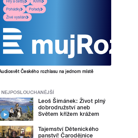
Hry a četby
Krimi
Pohádky
Pořady
Živé vysílání
Audiosvět Českého rozhlasu na jednom místě
NEJPOSLOUCHANĚJŠÍ
Leoš Šimánek: Život plný
dobrodružství aneb
Světem křížem krážem
Tajemství Dětenického
panství! Čarodějnice