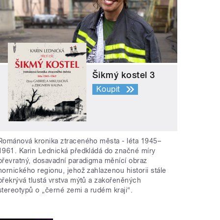
Šikmý kostel 3
Koupit
Románová kronika ztraceného města - léta 1945–
1961. Karin Lednická předkládá do značné míry
převratný, dosavadní paradigma měnící obraz
hornického regionu, jehož zahlazenou historii stále
překrývá tlustá vrstva mýtů a zakořeněných
stereotypů o „černé zemi a rudém kraji“.