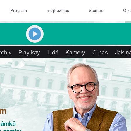
Program
mujRozhlas
Stanice
O r
rchiv
Playlisty
Lidé
Kamery
O nás
Jak ná