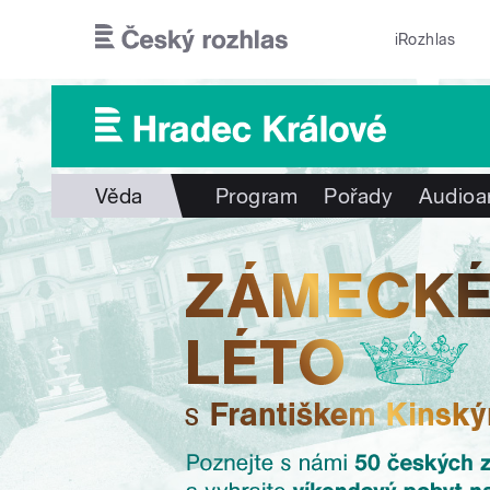
Přejít k hlavnímu obsahu
iRozhlas
Věda
Program
Pořady
Audioa