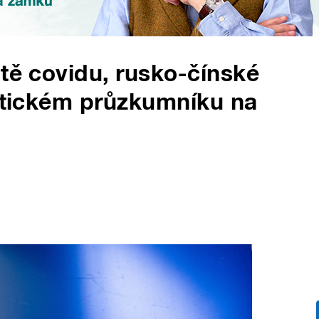
ntě covidu, rusko-čínské
botickém průzkumníku na