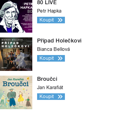
80 LIVE
Petr Hapka
Koupit
Případ Holečkovi
Bianca Bellová
Koupit
Broučci
Jan Karafiát
Koupit