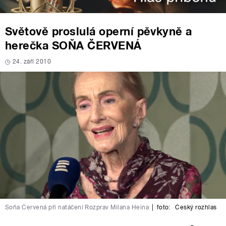
Světově proslulá operní pěvkyně a
herečka SOŇA ČERVENÁ
24. září 2010
Soňa Červená při natáčení Rozprav Milana Heina
|
foto:
Český rozhlas