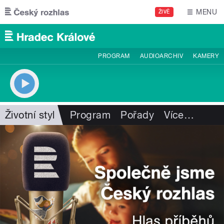
Přejít k hlavnímu obsahu
MENU
ŽIVĚ
PROGRAM
AUDIOARCHIV
KAMERY
Životní styl
Program
Pořady
Více
…