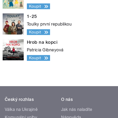
Koupit
1-25
Toulky první republikou
Koupit
Hrob na kopci
Patricia Gibneyová
Koupit
Český rozhlas
O nás
Válka na Ukrajině
Jak nás naladíte
Komunální volby
Nápověda