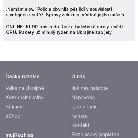
‚Nemám slov.‘ Policie obvinila pět lidí v souvislosti
s veřejnou soutěží Správy železnic, včetně jejího exšéfa
ONLINE: KLDR posílá do Ruska balistické střely, uvádí
GRU. Rakety už minulý týden na Ukrajině zabíjely
Český rozhlas
O nás
Válka na Ukrajině
Jak nás naladíte
Komunální volby
Nápověda
Stanice
Lidé v rádiu
eShop
Kariéra
Kontakt
Rozhlasový poplatek
mujRozhlas