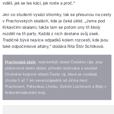
viděli, jak se les kácí, jak roste a proč.“
Jen co studenti vysází stromky, tak se přesunou na cesty
v Prachovských skalách, kde je čeká úklid. „Jsme pod
Krkavčími skalami, takže tam se potom ony tři školy
rozdělí na tři party. Každá z nich dostane svůj úsek.
Tradičně bývá nejvíce odpadků kolem rozcestí, kde jsou
také odpočinkové altány,“ dodává Rita Štór Schliková.
Prachovské skály
, nejkrásnější oblast Českého ráje, jsou
pískovcová skalní oblast, přírodní rezervace a součást
Chráněné krajinné oblasti Český ráj, která se rozkládá
zhruba 5 až 7 km severozápadně od Jičína mezi
Prachovem, Pařezskou Lhotou, Dolním Lochovem a Blaty v
Královéhradeckém kraji.