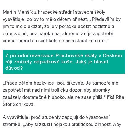
Martin Menšík z hradecké střední stavební školy
vysvětluje, co by to mělo dětem přinést. „Především by
jim to mělo ukázat, že je v pořádku udělat nezištně a
dobrovolně, bez nároku na odměnu. Že je zapotřebí
vnímat přírodu a svět kolem nás a starat se o něj.“
Z přírodní rezervace Prachovské skály v Českém
ráji zmizely odpadkové koše. Jaký je hlavní
důvod?
„Práce dětem hezky jde, jsou šikovné. Je samozřejmě
zapotřebí mít nad nimi trošičku dozor, aby stromky
zasázely dostatečně hluboko, ale ne zase příliš,“ říká Rita
Štór Schliková.
A vysvětluje, proč studenty zapojují do vysazování
stromků. „Aby si zkusili nějakou praktickou činnost. Aby