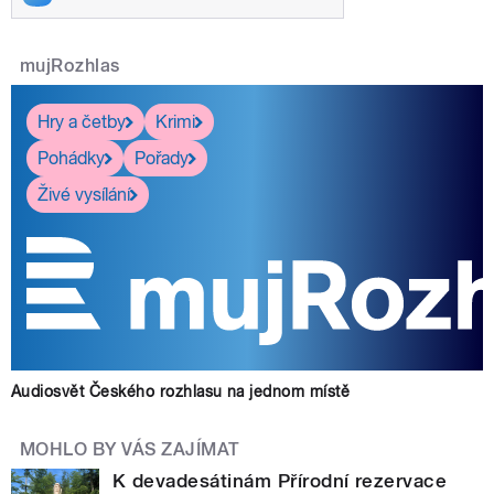
mujRozhlas
Hry a četby
Krimi
Pohádky
Pořady
Živé vysílání
Audiosvět Českého rozhlasu na jednom místě
MOHLO BY VÁS ZAJÍMAT
K devadesátinám Přírodní rezervace