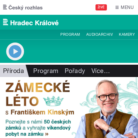
Přejít k hlavnímu obsahu
MENU
ŽIVĚ
PROGRAM
AUDIOARCHIV
KAMERY
Příroda
Program
Pořady
Více
…