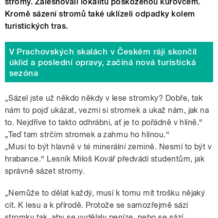
stromy. Zalesňovali lokalitu poškozenou kůrovcem.
Kromě sázení stromů také uklízeli odpadky kolem
turistických tras.
V Prachovských skalách v Českém ráji skončil
úklid a poslední opravy, začíná nová turistická
sezóna
„Sázel jste už někdo někdy v lese stromky? Dobře, tak
nám to pojď ukázat, vezmi si stromek a ukaž nám, jak na
to. Nejdříve to takto odhrábni, ať je to pořádně v hlíně.“
„Teď tam strčím stromek a zahrnu ho hlínou.“
„Musí to být hlavně v té minerální zemině. Nesmí to být v
hrabance.“ Lesník Miloš Kovář předvádí studentům, jak
správně sázet stromy.
„Nemůže to dělat každý, musí k tomu mít trošku nějaký
cit. K lesu a k přírodě. Protože se samozřejmě sází
stromky tak, aby se vydělaly peníze, nebo se sází