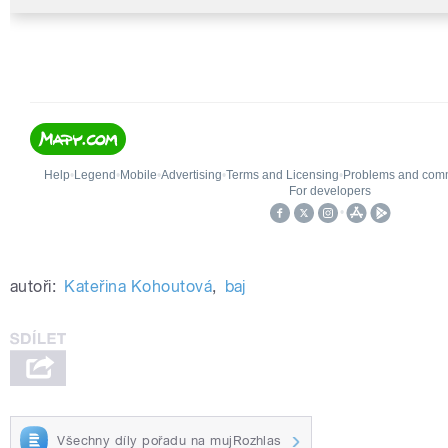
autoři:
Kateřina Kohoutová
,
baj
Všechny díly pořadu na mujRozhlas