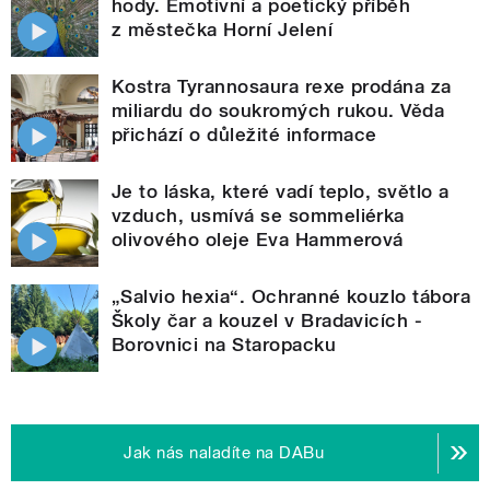
hody. Emotivní a poetický příběh
z městečka Horní Jelení
Kostra Tyrannosaura rexe prodána za
miliardu do soukromých rukou. Věda
přichází o důležité informace
Je to láska, které vadí teplo, světlo a
vzduch, usmívá se sommeliérka
olivového oleje Eva Hammerová
„Salvio hexia“. Ochranné kouzlo tábora
Školy čar a kouzel v Bradavicích -
Borovnici na Staropacku
Jak nás naladíte na DABu