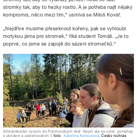
stromky tak, aby to hezky rostlo. A je potřeba najít nějaký
kompromis, něco mezi tím,“ usmívá se Miloš Kovář.
„Nejdříve musíme přeseknout kořeny, pak se vyhloubí
motykou jáma pro stromek,“ říká student Tomáš. „Je to
poprvé, co jsme se zapojili do sázení stromečků.“
Středoškoláci vyrazili do Prachovských skal. Nejeli ale na výlet, pomáhají
s úklidem a zalesňováním
|
foto:
Kateřina Kohoutová
,
Český rozhlas