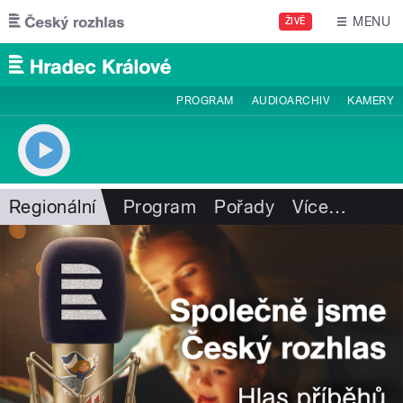
Přejít k hlavnímu obsahu
MENU
ŽIVĚ
PROGRAM
AUDIOARCHIV
KAMERY
Regionální
Program
Pořady
Více
…