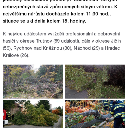
nebezpečných stavů způsobených silným větrem. K
největšímu nárůstu docházelo kolem 11:30 hod.,
situace se uklidnila kolem 18. hodiny.
K nejvíce událostem vyjížděli profesionální a dobrovolní
hasiči v okrese Trutnov (69 událostí), dále v okrese Jičín
(59), Rychnov nad Kněžnou (30), Náchod (29) a Hradec
Králové (26).