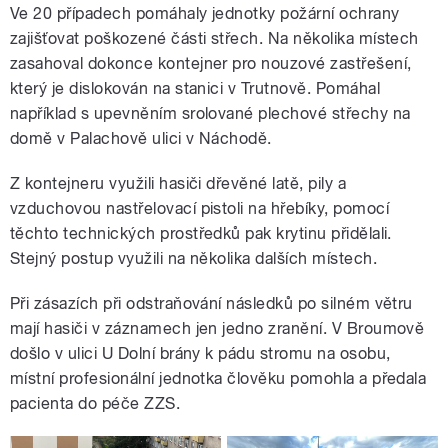
Ve 20 případech pomáhaly jednotky požární ochrany
zajišťovat poškozené části střech. Na několika místech
zasahoval dokonce kontejner pro nouzové zastřešení,
který je dislokován na stanici v Trutnově. Pomáhal
například s upevněním srolované plechové střechy na
domě v Palachově ulici v Náchodě.
Z kontejneru využili hasiči dřevěné latě, pily a
vzduchovou nastřelovací pistoli na hřebíky, pomocí
těchto technických prostředků pak krytinu přidělali.
Stejný postup využili na několika dalších místech.
Při zásazích při odstraňování následků po silném větru
mají hasiči v záznamech jen jedno zranění. V Broumově
došlo v ulici U Dolní brány k pádu stromu na osobu,
místní profesionální jednotka člověku pomohla a předala
pacienta do péče ZZS.