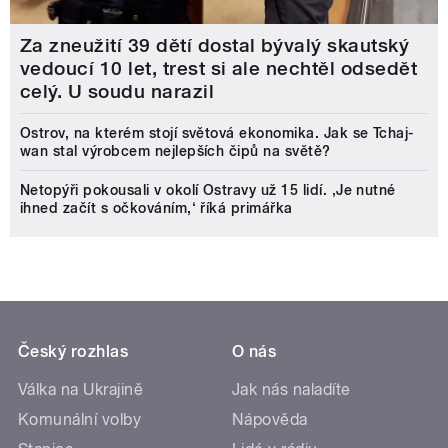
Za zneužití 39 dětí dostal bývalý skautský
vedoucí 10 let, trest si ale nechtěl odsedět
celý. U soudu narazil
Ostrov, na kterém stojí světová ekonomika. Jak se Tchaj-
wan stal výrobcem nejlepších čipů na světě?
Netopýři pokousali v okolí Ostravy už 15 lidí. ‚Je nutné
ihned začít s očkováním,‘ říká primářka
Český rozhlas
O nás
Válka na Ukrajině
Jak nás naladíte
Komunální volby
Nápověda