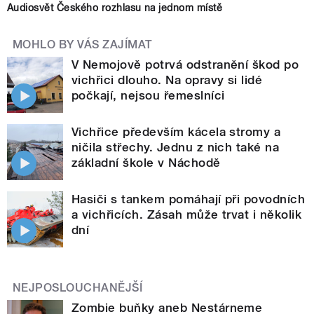
Audiosvět Českého rozhlasu na jednom místě
MOHLO BY VÁS ZAJÍMAT
V Nemojově potrvá odstranění škod po
vichřici dlouho. Na opravy si lidé
počkají, nejsou řemeslníci
Vichřice především kácela stromy a
ničila střechy. Jednu z nich také na
základní škole v Náchodě
Hasiči s tankem pomáhají při povodních
a vichřicích. Zásah může trvat i několik
dní
NEJPOSLOUCHANĚJŠÍ
Zombie buňky aneb Nestárneme