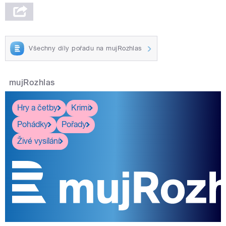
Všechny díly pořadu na mujRozhlas
mujRozhlas
Hry a četby
Krimi
Pohádky
Pořady
Živé vysílání