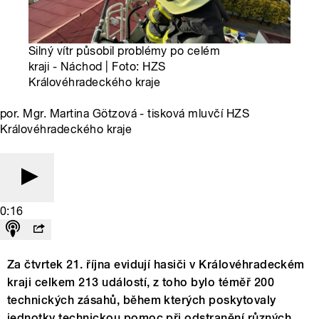
Silný vítr působil problémy po celém
kraji - Náchod | Foto: HZS
Královéhradeckého kraje
por. Mgr. Martina Götzová - tisková mluvčí HZS
Královéhradeckého kraje
0:16
Za čtvrtek 21. října evidují hasiči v Královéhradeckém
kraji celkem 213 událostí, z toho bylo téměř 200
technických zásahů, během kterých poskytovaly
jednotky technickou pomoc při odstranění různých