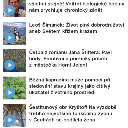
všichni stejně! Vnitřní biologické hodiny
nám zrychluje chronický zánět
Leoš Šimánek: Život plný dobrodružství
aneb Světem křížem krážem
Četba z románu Jana Štiftera: Paví
hody. Emotivní a poetický příběh
z městečka Horní Jelení
Běžná kapradina může pomoci při
sledování stavu krajiny jako citlivý
ukazatel životního prostředí
Šestitunový obr Kryštof! Na výzdobě
třetího největšího funkčního zvonu
v Čechách se podílela žena