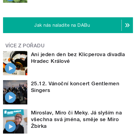
Jak nás naladíte na DABu
VÍCE Z POŘADU
Ani jeden den bez Klicperova divadla
Hradec Králové
25.12. Vánoční koncert Gentlemen
Singers
Miroslav, Miro či Meky. Já slyším na
všechna svá jména, směje se Miro
Žbirka