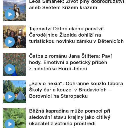
Leoš Šimánek: Život plný dobrodružství
aneb Světem křížem krážem
Tajemství Dětenického panství!
Čarodějnice Žizelda dohlíží na
turistickou novinku zámku v Dětenicích
Četba z románu Jana Štiftera: Paví
hody. Emotivní a poetický příběh
z městečka Horní Jelení
„Salvio hexia“. Ochranné kouzlo tábora
Školy čar a kouzel v Bradavicích -
Borovnici na Staropacku
Běžná kapradina může pomoci při
sledování stavu krajiny jako citlivý
ukazatel životního prostředí