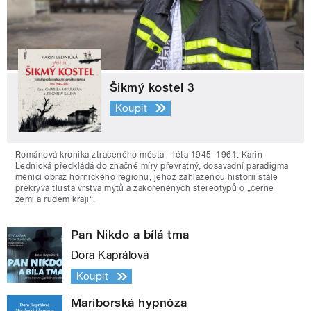
Šikmý kostel 3
Koupit
Románová kronika ztraceného města - léta 1945–1961. Karin
Lednická předkládá do značné míry převratný, dosavadní paradigma
měnící obraz hornického regionu, jehož zahlazenou historii stále
překrývá tlustá vrstva mýtů a zakořeněných stereotypů o „černé
zemi a rudém kraji“.
Pan Nikdo a bílá tma
Dora Kaprálová
Koupit
Mariborská hypnóza