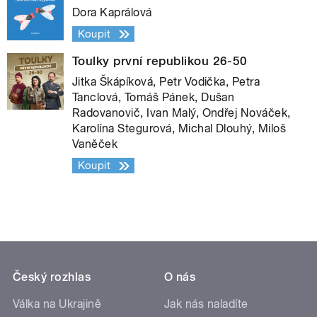
Dora Kaprálová
Koupit
Toulky první republikou 26-50
Jitka Škápíková, Petr Vodička, Petra
Tanclová, Tomáš Pánek, Dušan
Radovanovič, Ivan Malý, Ondřej Nováček,
Karolína Stegurová, Michal Dlouhý, Miloš
Vaněček
Koupit
Český rozhlas
O nás
Válka na Ukrajině
Jak nás naladíte