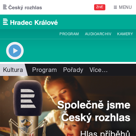
Přejít k hlavnímu obsahu
MENU
ŽIVĚ
PROGRAM
AUDIOARCHIV
KAMERY
Kultura
Program
Pořady
Více
…