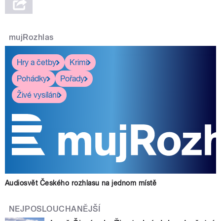
mujRozhlas
Hry a četby
Krimi
Pohádky
Pořady
Živé vysílání
Audiosvět Českého rozhlasu na jednom místě
NEJPOSLOUCHANĚJŠÍ