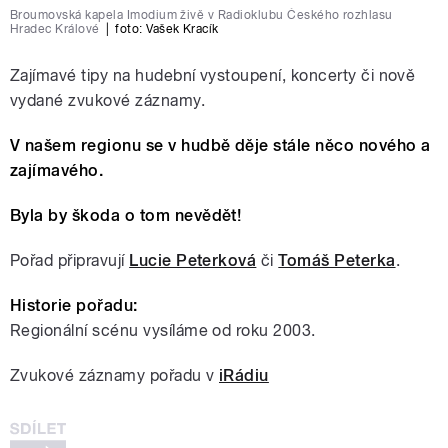
Broumovská kapela Imodium živě v Radioklubu Českého rozhlasu
Hradec Králové
|
foto: Vašek Kracík
Zajímavé tipy na hudební vystoupení, koncerty či nově
vydané zvukové záznamy.
V našem regionu se v hudbě děje stále něco nového a
zají­mavého.
Byla by škoda o tom nevědět!
Pořad připravují
Lucie Peterková
či
Tomáš Peterka
.
Historie pořadu:
Regionální scénu vysíláme od roku 2003.
Zvukové záznamy pořadu v
iRádiu