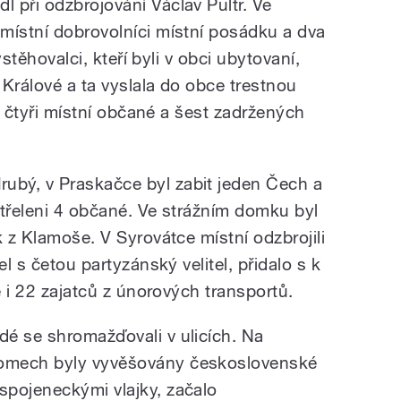
 při odzbrojování Václav Pultr. Ve
místní dobrovolníci místní posádku a dva
vystěhovalci, kteří byli v obci ubytovaní,
Králové a ta vyslala do obce trestnou
ni čtyři místní občané a šest zadržených
bý, v Praskačce byl zabit jeden Čech a
střeleni 4 občané. Ve strážním domku byl
k z Klamoše. V Syrovátce místní odzbrojili
el s četou partyzánský velitel, přidalo s k
e i 22 zajatců z únorových transportů.
idé se shromažďovali v ulicích. Na
omech byly vyvěšovány československé
 spojeneckými vlajky, začalo