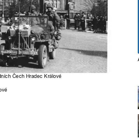
dních Čech Hradec Králové
ové