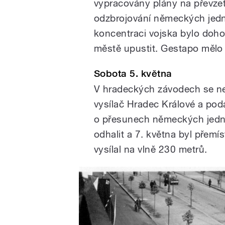
vypracovány plány na převzet
odzbrojování německých jedno
koncentraci vojska bylo doho
městě upustit. Gestapo mělo
Sobota 5. května
V hradeckých závodech se ne
vysílač Hradec Králové a pod
o přesunech německých jednot
odhalit a 7. května byl přem
vysílal na vlně 230 metrů.