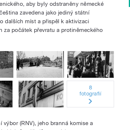
menického, aby byly odstraněny německé
 čeština zavedena jako jediný státní
o dalších míst a přispěl k aktivizaci
án za počátek převratu a protiněmeckého
8
fotografií
ní výbor (RNV), jeho branná komise a