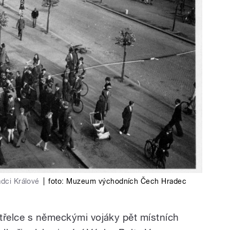
adci Králové
|
foto:
Muzeum východních Čech Hradec
třelce s německými vojáky pět místních