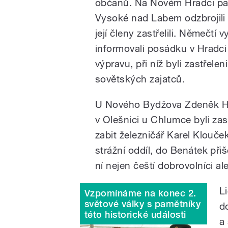
občanů. Na Novém Hradci padl
Vysoké nad Labem odzbrojili 
její členy zastřelili. Němečtí 
informovali posádku v Hradci 
výpravu, při níž byli zastřele
sovětských zajatců.
U Nového Bydžova Zdeněk Hru
v Olešnici u Chlumce byli za
zabit železničář Karel Klouče
strážní oddíl, do Benátek přiš
ní nejen čeští dobrovolníci al
L
Vzpomínáme na konec 2.
světové války s pamětníky
d
této historické události
a