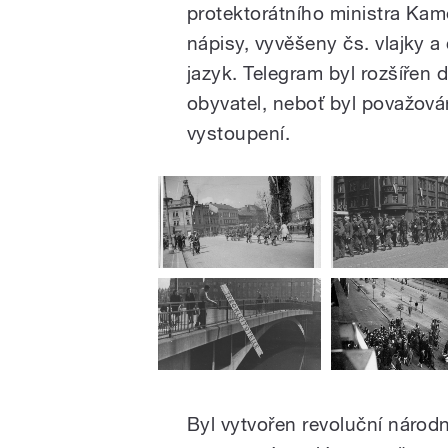
protektorátního ministra Ka
nápisy, vyvěšeny čs. vlajky a
jazyk. Telegram byl rozšířen d
obyvatel, neboť byl považov
vystoupení.
Byl vytvořen revoluční národ