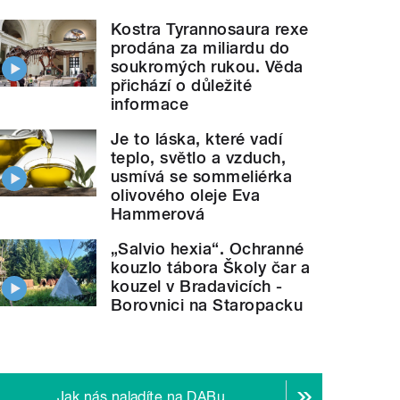
Kostra Tyrannosaura rexe
prodána za miliardu do
soukromých rukou. Věda
přichází o důležité
informace
Je to láska, které vadí
teplo, světlo a vzduch,
usmívá se sommeliérka
olivového oleje Eva
Hammerová
„Salvio hexia“. Ochranné
kouzlo tábora Školy čar a
kouzel v Bradavicích -
Borovnici na Staropacku
Jak nás naladíte na DABu