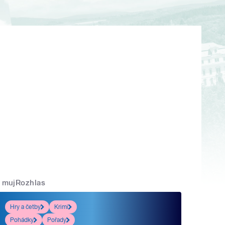
mujRozhlas
Hry a četby
Krimi
Pohádky
Pořady