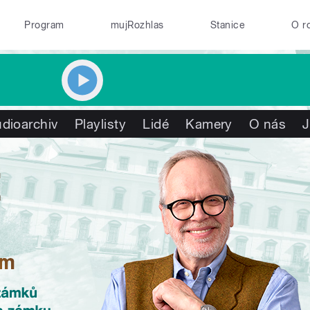
Program
mujRozhlas
Stanice
O r
dioarchiv
Playlisty
Lidé
Kamery
O nás
J