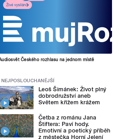
Živé vysílání
Audiosvět Českého rozhlasu na jednom místě
NEJPOSLOUCHANĚJŠÍ
Leoš Šimánek: Život plný
dobrodružství aneb
Světem křížem krážem
Četba z románu Jana
Štiftera: Paví hody.
Emotivní a poetický příběh
z městečka Horní Jelení