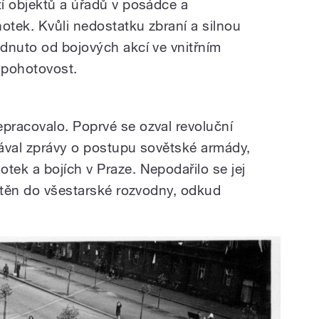
í objektů a úřadů v posádce a
tek. Kvůli nedostatku zbraní a silnou
dnuto od bojových akcí ve vnitřním
 pohotovost.
pracovalo. Poprvé se ozval revoluční
ával zprávy o postupu sovětské armády,
ek a bojích v Praze. Nepodařilo se jej
ístěn do všestarské rozvodny, odkud