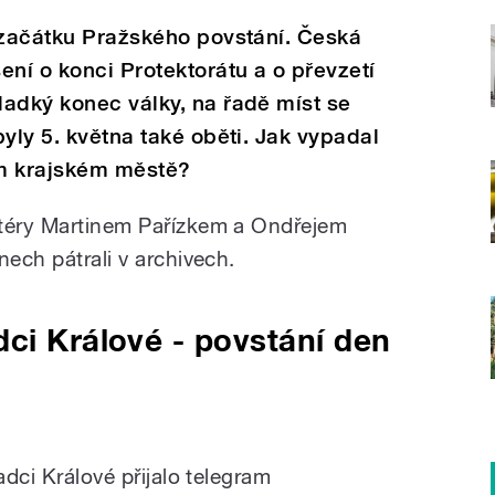
 začátku Pražského povstání. Česká
ení o konci Protektorátu a o převzetí
adký konec války, na řadě míst se
yly 5. května také oběti. Jak vypadal
em krajském městě?
rtéry Martinem Pařízkem a Ondřejem
nech pátrali v archivech.
ci Králové - povstání den
adci Králové přijalo telegram