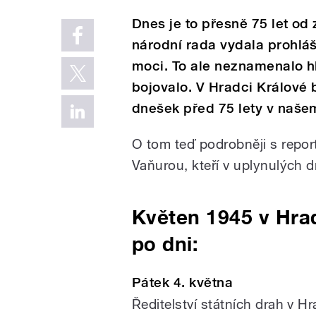
Dnes je to přesně 75 let od
národní rada vydala prohláš
moci. To ale neznamenalo hl
bojovalo. V Hradci Králové b
dnešek před 75 lety v naš
O tom teď podrobněji s repo
Vaňurou, kteří v uplynulých d
Květen 1945 v Hrad
po dni:
Pátek 4. května
Ředitelství státních drah v Hr