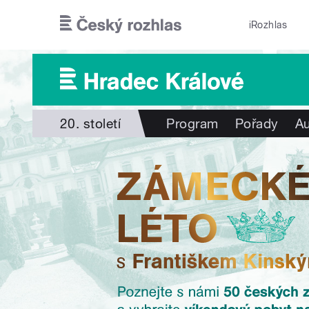
Přejít k hlavnímu obsahu
iRozhlas
20. století
Program
Pořady
Au