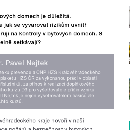
ových domech je důležitá.
 jak se vyvarovat rizikům uvnitř
řují na kontroly v bytových domech. S
elně setkávají?
r. Pavel Nejtek
seku prevence a CNP HZS Královéhradeckého
l plaketu HZS ČR za vykonanou práci v oblasti
říslušníků, za přínos k realizaci doplňkového
ího kurzu D3 pro vyšetřovatele příčin vzniku
l Nejtek je nejen vyšetřovatelem hasičů ale i
chto kurzů.
ovéhradeckého kraje hovoří v naší
nce požárů a bezpečnost v bytových