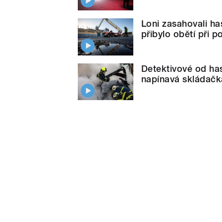
Loni zasahovali ha
přibylo obětí při 
Detektivové od hasi
napínavá skládač