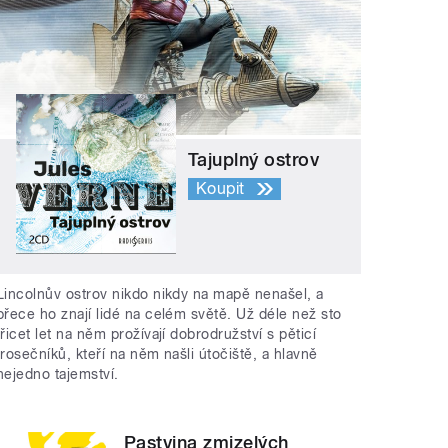
Tajuplný ostrov
Koupit
Lincolnův ostrov nikdo nikdy na mapě nenašel, a
přece ho znají lidé na celém světě. Už déle než sto
třicet let na něm prožívají dobrodružství s pěticí
trosečníků, kteří na něm našli útočiště, a hlavně
nejedno tajemství.
Pastvina zmizelých