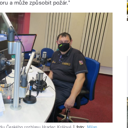
toru a může způsobit požár."
tudiu Českého rozhlasu Hradec Králové
|
foto:
Milan