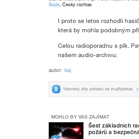
Baják
,
Český rozhlas
I proto se letos rozhodli has
která by mohla podobným pří
Celou radioporadnu s plk. P
našem audio-archivu:
autor:
baj
Všechny díly pořadu na mujRozhlas
MOHLO BY VÁS ZAJÍMAT
Šest základních ra
požárů a bezpečná