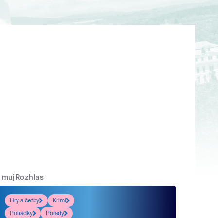
mujRozhlas
Hry a četby
Krimi
Pohádky
Pořady