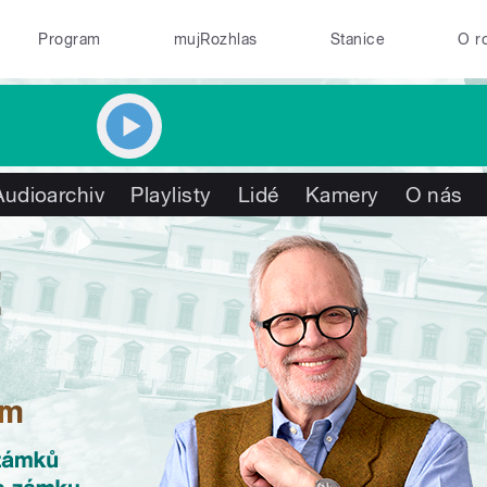
Program
mujRozhlas
Stanice
O r
Audioarchiv
Playlisty
Lidé
Kamery
O nás