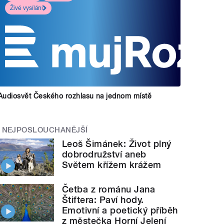
Živé vysílání
Audiosvět Českého rozhlasu na jednom místě
NEJPOSLOUCHANĚJŠÍ
Leoš Šimánek: Život plný
dobrodružství aneb
Světem křížem krážem
Četba z románu Jana
Štiftera: Paví hody.
Emotivní a poetický příběh
z městečka Horní Jelení