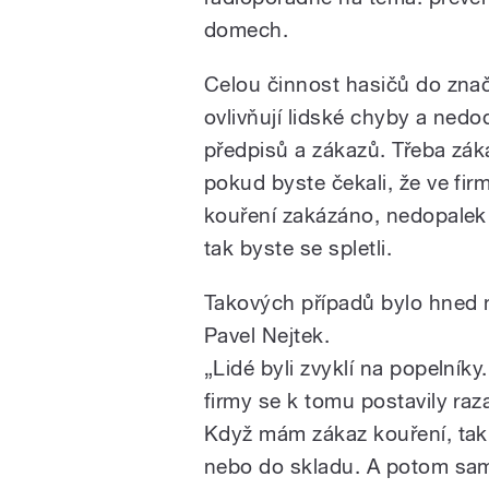
domech.
Celou činnost hasičů do zna
ovlivňují lidské chyby a nedo
předpisů a zákazů. Třeba zák
pokud byste čekali, že ve fir
kouření zakázáno, nedopalek
tak byste se spletli.
Takových případů bylo hned n
Pavel Nejtek.
„Lidé byli zvyklí na popelník
firmy se k tomu postavily raz
Když mám zákaz kouření, tak
nebo do skladu. A potom sa