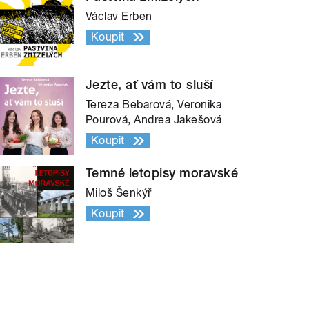
Václav Erben
Koupit
Jezte, ať vám to sluší
Tereza Bebarová, Veronika
Pourová, Andrea Jakešová
Koupit
Temné letopisy moravské
Miloš Šenkýř
Koupit