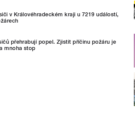
siči v Královéhradeckém kraji u 7219 událostí,
požárech
čů přehrabují popel. Zjistit příčinu požáru je
ka mnoha stop