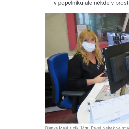
v popelníku ale někde v pros
Blanka Malá a plk. Mgr. Pavel Nejtek ve s