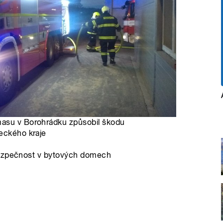
masu v Borohrádku způsobil škodu
deckého kraje
bezpečnost v bytových domech