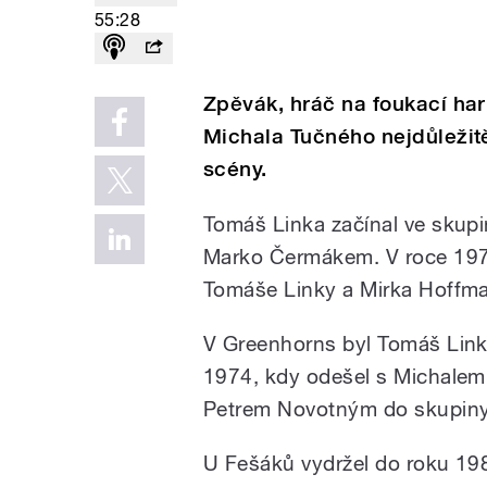
55:28
Zpěvák, hráč na foukací har
Michala Tučného nejdůležit
scény.
Tomáš Linka začínal ve skup
Marko Čermákem. V roce 197
Tomáše Linky a Mirka Hoffm
V Greenhorns byl Tomáš Link
1974, kdy odešel s Michale
Petrem Novotným do skupiny
U Fešáků vydržel do roku 19