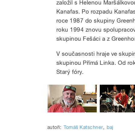
založil s Helenou Maršálkov
Kanafas. Po rozpadu Kanafasu
roce 1987 do skupiny Green
roku 1994 znovu spolupracov
skupinou Fešáci a z Greenho
V současnosti hraje ve skup
skupinou Přímá Linka. Od ro
Starý fóry.
autoři:
Tomáš Katschner
,
baj