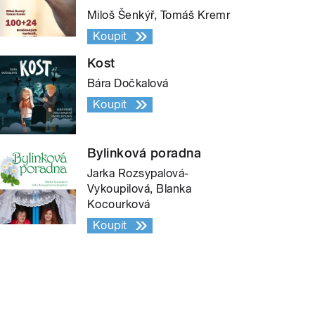
Miloš Šenkýř, Tomáš Kremr
Koupit
Kost
Bára Dočkalová
Koupit
Bylinková poradna
Jarka Rozsypalová-
Vykoupilová, Blanka
Kocourková
Koupit