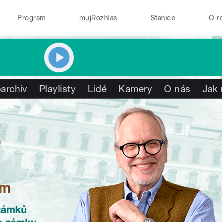
Program
mujRozhlas
Stanice
O r
archiv
Playlisty
Lidé
Kamery
O nás
Jak 