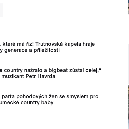
 které má říz! Trutnovská kapela hraje
 generace a příležitosti
e country nažralo a bigbeat zůstal celej,“
 muzikant Petr Havrda
 parta pohodových žen se smyslem pro
lumecké country baby