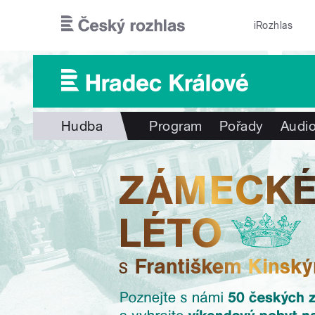
Přejít k hlavnímu obsahu
iRozhlas
Hudba
Program
Pořady
Audio