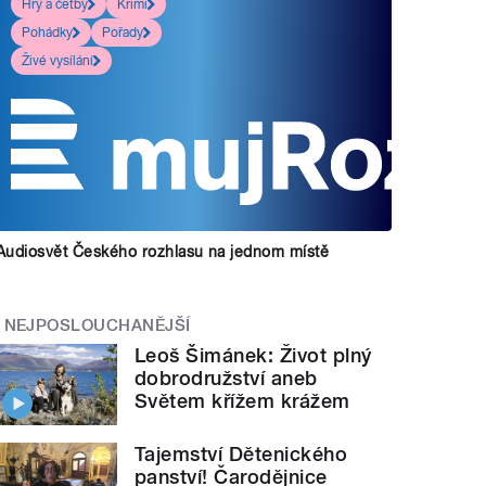
Hry a četby
Krimi
Pohádky
Pořady
Živé vysílání
Audiosvět Českého rozhlasu na jednom místě
NEJPOSLOUCHANĚJŠÍ
Leoš Šimánek: Život plný
dobrodružství aneb
Světem křížem krážem
Tajemství Dětenického
panství! Čarodějnice