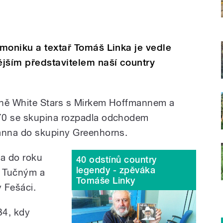
moniku a textař Tomáš Linka je vedle
ějším představitelem naší country
ině White Stars s Mirkem Hoffmannem a
0 se skupina rozpadla odchodem
anna do skupiny Greenhorns.
a do roku
40 odstínů country
legendy - zpěváka
m Tučným a
Tomáše Linky
 Fešáci.
84, kdy