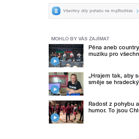
Všechny díly pořadu na mujRozhlas
MOHLO BY VÁS ZAJÍMAT
Pěna aneb country,
muziku pro všechny
„Hrajem tak, aby s
směje se hradecký
Radost z pohybu a
humor. To jsou Ch