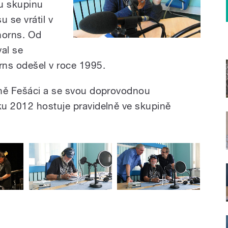
ou skupinu
 se vrátil v
horns. Od
al se
rns odešel v roce 1995.
ině Fešáci a se svou doprovodnou
ku 2012 hostuje pravidelně ve skupině