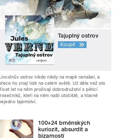
Tajuplný ostrov
Koupit
Lincolnův ostrov nikdo nikdy na mapě nenašel, a
přece ho znají lidé na celém světě. Už déle než sto
třicet let na něm prožívají dobrodružství s pěticí
trosečníků, kteří na něm našli útočiště, a hlavně
nejedno tajemství.
100+24 brněnských
kuriozit, absurdit a
bizarností