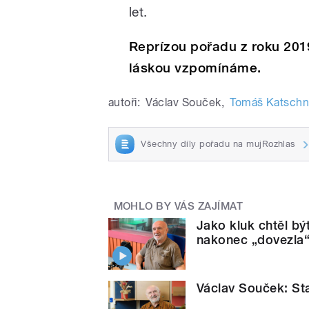
let.
Reprízou pořadu z roku 201
láskou vzpomínáme.
autoři:
Václav Souček
,
Tomáš Katschn
Všechny díly pořadu na mujRozhlas
MOHLO BY VÁS ZAJÍMAT
Jako kluk chtěl bý
nakonec „dovezla“
Václav Souček: St