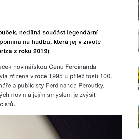
ouček, nedílná součást legendární
omíná na hudbu, která jej v životě
epríza z roku 2019)
ouček novinářskou Cenu Ferdinanda
la zřízena v roce 1995 u příležitosti 100.
náře a publicisty Ferdinanda Peroutky.
ých novin a jejím smyslem je zvýšit
cistů.