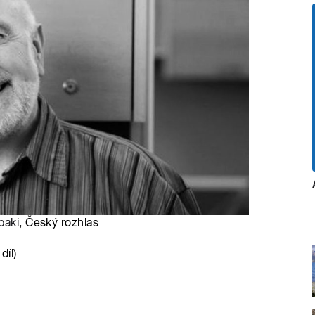
baki
, Český rozhlas
díl)