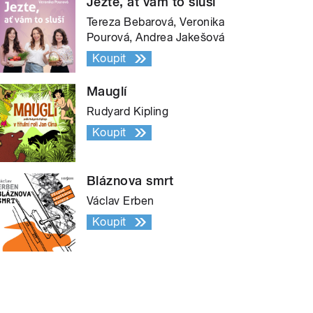
Jezte, ať vám to sluší
Tereza Bebarová, Veronika
Pourová, Andrea Jakešová
Koupit
Mauglí
Rudyard Kipling
Koupit
Bláznova smrt
Václav Erben
Koupit