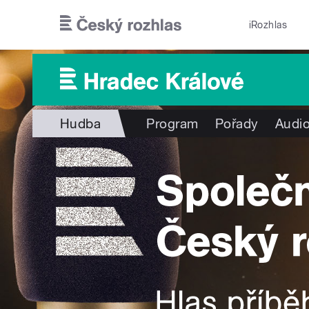
Přejít k hlavnímu obsahu
iRozhlas
Hudba
Program
Pořady
Audio