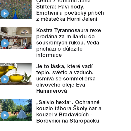
Četba z románu Jana
Štiftera: Paví hody.
Emotivní a poetický příběh
z městečka Horní Jelení
Kostra Tyrannosaura rexe
prodána za miliardu do
soukromých rukou. Věda
přichází o důležité
informace
Je to láska, které vadí
teplo, světlo a vzduch,
usmívá se sommeliérka
olivového oleje Eva
Hammerová
„Salvio hexia“. Ochranné
kouzlo tábora Školy čar a
kouzel v Bradavicích -
Borovnici na Staropacku