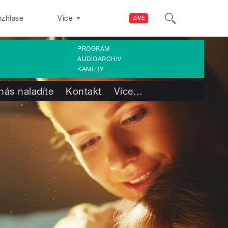
ozhlase
Více
ŽIVĚ
PROGRAM
AUDIOARCHIV
KAMERY
nás naladíte
Kontakt
Více
…