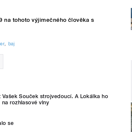
9 na tohoto výjimečného člověka s
er
,
baj
t Vašek Souček strojvedoucí. A Lokálka ho
 na rozhlasové vlny
alo se