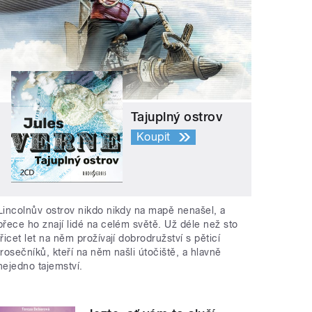
Tajuplný ostrov
Koupit
Lincolnův ostrov nikdo nikdy na mapě nenašel, a
přece ho znají lidé na celém světě. Už déle než sto
třicet let na něm prožívají dobrodružství s pěticí
trosečníků, kteří na něm našli útočiště, a hlavně
nejedno tajemství.