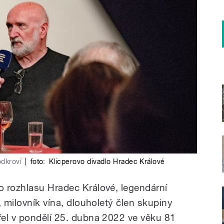
dkroví
|
foto:
Klicperovo divadlo Hradec Králové
 rozhlasu Hradec Králové, legendární
, milovník vína, dlouholetý člen skupiny
el v pondělí 25. dubna 2022 v
e věku 81