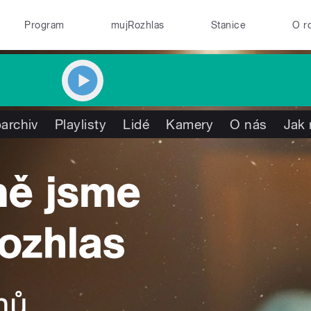
Program
mujRozhlas
Stanice
O r
archiv
Playlisty
Lidé
Kamery
O nás
Jak 