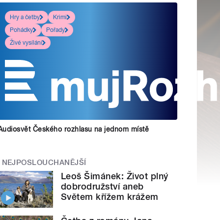
Hry a četby
Krimi
Pohádky
Pořady
Živé vysílání
Audiosvět Českého rozhlasu na jednom místě
NEJPOSLOUCHANĚJŠÍ
Leoš Šimánek: Život plný
dobrodružství aneb
Světem křížem krážem