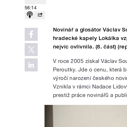
56:14
Novinář a glosátor Václav S
hradecké kapely Lokálka vzp
nejvíc ovlivnila. (8. část) (r
V roce 2005 získal Václav S
Peroutky. Jde o cenu, která by
výročí narození českého novi
Vznikla v rámci Nadace Lidov
prestiž práce novinářů a publi