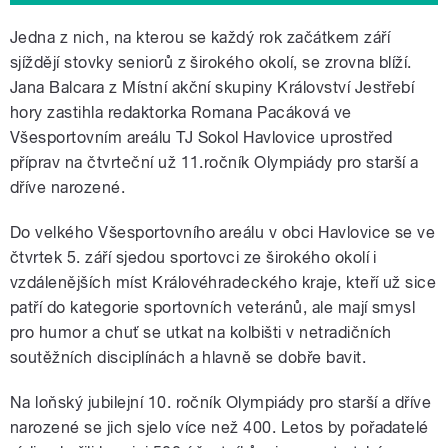
Jedna z nich, na kterou se každý rok začátkem září
sjíždějí stovky seniorů z širokého okolí, se zrovna blíží.
Jana Balcara z Místní akční skupiny Království Jestřebí
hory zastihla redaktorka Romana Pacáková ve
Všesportovním areálu TJ Sokol Havlovice uprostřed
příprav na čtvrteční už 11.ročník Olympiády pro starší a
dříve narozené.
Do velkého Všesportovního areálu v obci Havlovice se ve
čtvrtek 5. září sjedou sportovci ze širokého okolí i
vzdálenějších míst Královéhradeckého kraje, kteří už sice
patří do kategorie sportovních veteránů, ale mají smysl
pro humor a chuť se utkat na kolbišti v netradičních
soutěžních disciplínách a hlavně se dobře bavit.
Na loňský jubilejní 10. ročník Olympiády pro starší a dříve
narozené se jich sjelo více než 400. Letos by pořadatelé