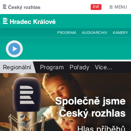
Přejít k hlavnímu obsahu
MENU
ŽIVĚ
PROGRAM
AUDIOARCHIV
KAMERY
Regionální
Program
Pořady
Více
…