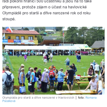
rádi pokořili hranici 500 účastníků a jsou na to také
připraveni, protože zájem o účast na havlovické
Olympiádě pro starší a dříve narozené rok od roku
stoupá.
Olympiáda pro starší a dříve narozené v Havlovicích
|
foto:
Romana
Pacáková