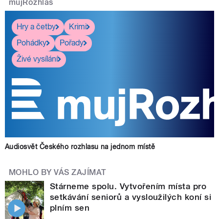
mujRozhlas
Hry a četby
Krimi
Pohádky
Pořady
Živé vysílání
Audiosvět Českého rozhlasu na jednom místě
MOHLO BY VÁS ZAJÍMAT
Stárneme spolu. Vytvořením místa pro
setkávání seniorů a vysloužilých koní si
plním sen