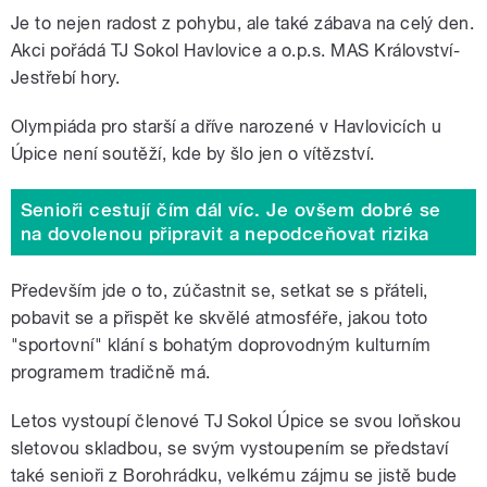
Je to nejen radost z pohybu, ale také zábava na celý den.
Akci pořádá TJ Sokol Havlovice a o.p.s. MAS Království-
Jestřebí hory.
​Olympiáda pro starší a dříve narozené v Havlovicích u
Úpice není soutěží, kde by šlo jen o vítězství.
Senioři cestují čím dál víc. Je ovšem dobré se
na dovolenou připravit a nepodceňovat rizika
Především jde o to, zúčastnit se, setkat se s přáteli,
pobavit se a přispět ke skvělé atmosféře, jakou toto
"sportovní" klání s bohatým doprovodným kulturním
programem tradičně má.
Letos vystoupí členové TJ Sokol Úpice se svou loňskou
sletovou skladbou, se svým vystoupením se představí
také senioři z Borohrádku, velkému zájmu se jistě bude