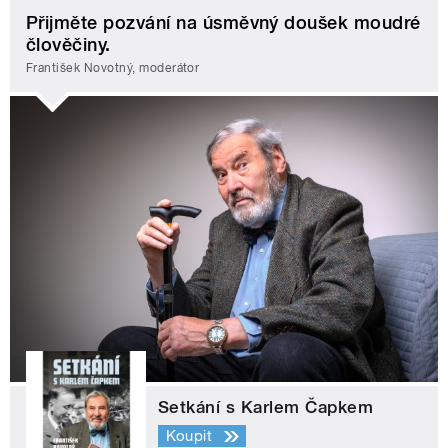
Přijměte pozvání na úsměvný doušek moudré
člověčiny.
František Novotný, moderátor
Setkání s Karlem Čapkem
Koupit