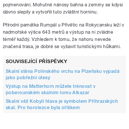
pojmenování. Mohutné nánosy bahna a zeminy se kdysi
dávno slepily a vytvořili tuto zvláštní horninu.
Přírodní památka Rumpál u Přívětic na Rokycansku leží v
nadmořské výšce 643 metrů a výstup na ni zvládne
téměř každý. Vzhledem k tomu, že nahoru nevede
značená trasa, je dobré se vybavit turistickými hůlkami.
SOUVISEJÍCÍ PŘÍSPĚVKY
Skalní stěna Polínského vrchu na Plzeňsku vypadá
jako pobřežní útesy
Výstup na Matterhorn můžete trénovat v
poberounském skalním lomu Alkazar
Skalní věž Kobylí hlava je symbolem Příhrazských
skal. Pro horolezce byla oříškem