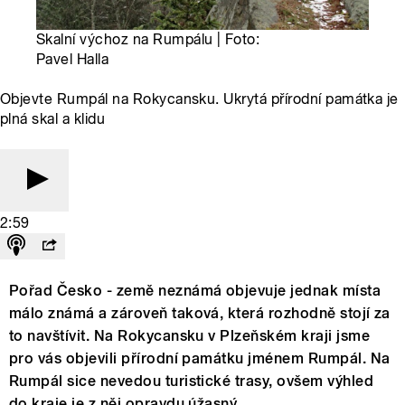
Skalní výchoz na Rumpálu | Foto:
Pavel Halla
Objevte Rumpál na Rokycansku. Ukrytá přírodní památka je
plná skal a klidu
2:59
Pořad Česko - země neznámá objevuje jednak místa
málo známá a zároveň taková, která rozhodně stojí za
to navštívit. Na Rokycansku v Plzeňském kraji jsme
pro vás objevili přírodní památku jménem Rumpál. Na
Rumpál sice nevedou turistické trasy, ovšem výhled
do kraje je z něj opravdu úžasný.