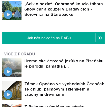
„Salvio hexia“. Ochranné kouzlo tábora
Školy čar a kouzel v Bradavicích -
Borovnici na Staropacku
Jak nás naladíte na DABu
VÍCE Z POŘADU
Hromnické červené jezírko na Plzeňsku
je přírodní památka i...
Zámek Opočno ve východních Čechách
se chlubí palmovým skleníkem a
vzácnými dřevinami
Z Bakchovy fontány na zámku