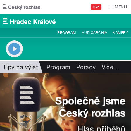
Přejít k hlavnímu obsahu
MENU
ŽIVĚ
PROGRAM
AUDIOARCHIV
KAMERY
Tipy na výlet
Program
Pořady
Více
…