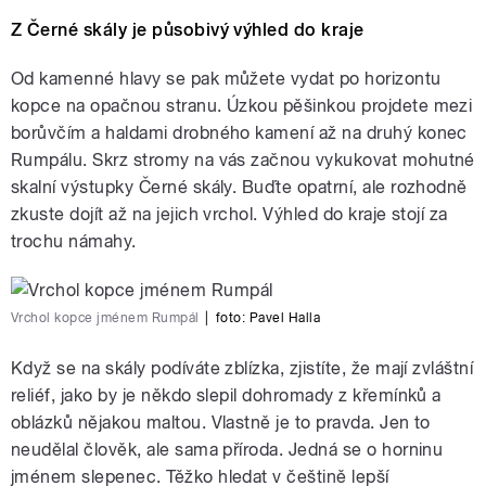
Z Černé skály je působivý výhled do kraje
Od kamenné hlavy se pak můžete vydat po horizontu
kopce na opačnou stranu. Úzkou pěšinkou projdete mezi
borůvčím a haldami drobného kamení až na druhý konec
Rumpálu. Skrz stromy na vás začnou vykukovat mohutné
skalní výstupky Černé skály. Buďte opatrní, ale rozhodně
zkuste dojít až na jejich vrchol. Výhled do kraje stojí za
trochu námahy.
Vrchol kopce jménem Rumpál
|
foto:
Pavel Halla
Když se na skály podíváte zblízka, zjistíte, že mají zvláštní
reliéf, jako by je někdo slepil dohromady z křemínků a
oblázků nějakou maltou. Vlastně je to pravda. Jen to
neudělal člověk, ale sama příroda. Jedná se o horninu
jménem slepenec. Těžko hledat v češtině lepší