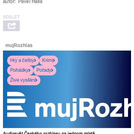
autor:
Pavel Halla
mujRozhlas
Hry a četby
Krimi
Pohádky
Pořady
Živé vysílání
Audiosvět Českého rozhlasu na jednom místě