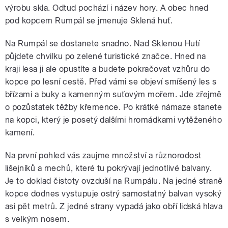
výrobu skla. Odtud pochází i název hory. A obec hned
pod kopcem Rumpál se jmenuje Sklená huť.
Na Rumpál se dostanete snadno. Nad Sklenou Hutí
půjdete chvilku po zelené turistické značce. Hned na
kraji lesa ji ale opustíte a budete pokračovat vzhůru do
kopce po lesní cestě. Před vámi se objeví smíšený les s
břízami a buky a kamenným suťovým mořem. Jde zřejmě
o pozůstatek těžby křemence. Po krátké námaze stanete
na kopci, který je posetý dalšími hromádkami vytěženého
kamení.
Na první pohled vás zaujme množství a různorodost
lišejníků a mechů, které tu pokrývají jednotlivé balvany.
Je to doklad čistoty ovzduší na Rumpálu. Na jedné straně
kopce dodnes vystupuje ostrý samostatný balvan vysoký
asi pět metrů. Z jedné strany vypadá jako obří lidská hlava
s velkým nosem.