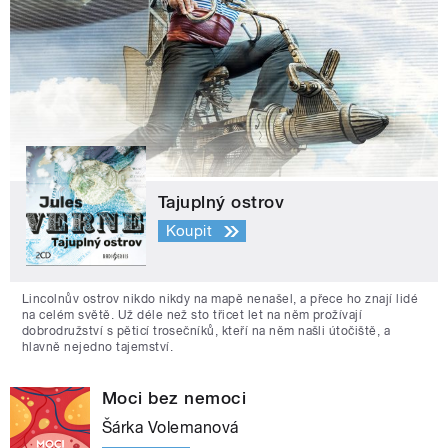
Tajuplný ostrov
Koupit
Lincolnův ostrov nikdo nikdy na mapě nenašel, a přece ho znají lidé
na celém světě. Už déle než sto třicet let na něm prožívají
dobrodružství s pěticí trosečníků, kteří na něm našli útočiště, a
hlavně nejedno tajemství.
Moci bez nemoci
Šárka Volemanová