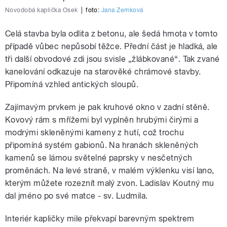
Novodobá kaplička Osek
|
foto:
Jana Zemková
Celá stavba byla odlita z betonu, ale šedá hmota v tomto
případě vůbec nepůsobí těžce. Přední část je hladká, ale
tři další obvodové zdi jsou svisle „žlábkované“. Tak zvané
kanelování odkazuje na starověké chrámové stavby.
Připomíná vzhled antických sloupů.
Zajímavým prvkem je pak kruhové okno v zadní stěně.
Kovový rám s mřížemi byl vyplněn hrubými čirými a
modrými skleněnými kameny z hutí, což trochu
připomíná systém gabionů. Na hranách skleněných
kamenů se lámou světelné paprsky v nesčetných
proměnách. Na levé straně, v malém výklenku visí lano,
kterým můžete rozeznít malý zvon. Ladislav Koutný mu
dal jméno po své matce - sv. Ludmila.
Interiér kapličky mile překvapí barevným spektrem