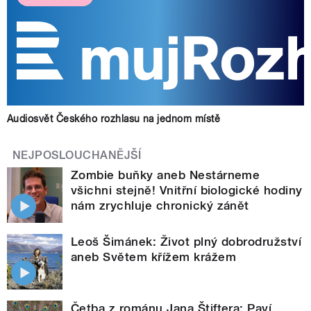
Audiosvět Českého rozhlasu na jednom místě
NEJPOSLOUCHANĚJŠÍ
Zombie buňky aneb Nestárneme
všichni stejně! Vnitřní biologické hodiny
nám zrychluje chronický zánět
Leoš Šimánek: Život plný dobrodružství
aneb Světem křížem krážem
Četba z románu Jana Štiftera: Paví