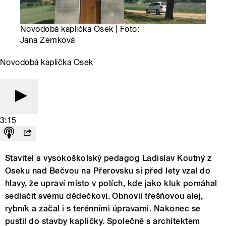
Novodobá kaplička Osek | Foto:
Jana Zemková
Novodobá kaplička Osek
3:15
Stavitel a vysokoškolský pedagog Ladislav Koutný z
Oseku nad Bečvou na Přerovsku si před lety vzal do
hlavy, že upraví místo v polích, kde jako kluk pomáhal
sedlačit svému dědečkovi. Obnovil třešňovou alej,
rybník a začal i s terénními úpravami. Nakonec se
pustil do stavby kapličky. Společně s architektem