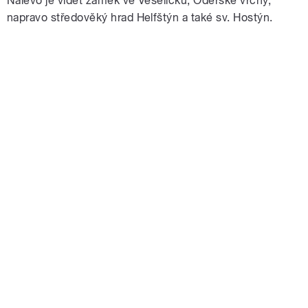
Nalevo je vidět zámek ve Veselíčku, Oderské vrchy,
napravo středověký hrad Helfštýn a také sv. Hostýn.