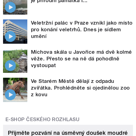
je přírodní památka i...
Veletržní palác v Praze vznikl jako místo
pro konání veletrhů. Dnes je sídlem
umění
Míchova skála u Javořice má dvě kolmé
věže. Přesto se na ně dá pohodlně
vystoupat
Ve Starém Městě dělají z odpadu
zvířátka. Prohlédněte si ojedinělou zoo
z kovu
E-SHOP ČESKÉHO ROZHLASU
Přijměte pozvání na úsměvný doušek moudré