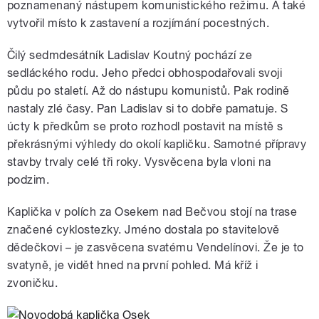
poznamenaný nástupem komunistického režimu. A také
vytvořil místo k zastavení a rozjímání pocestných.
Čilý sedmdesátník Ladislav Koutný pochází ze
sedláckého rodu. Jeho předci obhospodařovali svoji
půdu po staletí. Až do nástupu komunistů. Pak rodině
nastaly zlé časy. Pan Ladislav si to dobře pamatuje. S
úcty k předkům se proto rozhodl postavit na místě s
překrásnými výhledy do okolí kapličku. Samotné přípravy
stavby trvaly celé tři roky. Vysvěcena byla vloni na
podzim.
Kaplička v polích za Osekem nad Bečvou stojí na trase
značené cyklostezky. Jméno dostala po stavitelově
dědečkovi – je zasvěcena svatému Vendelínovi. Že je to
svatyně, je vidět hned na první pohled. Má kříž i
zvoničku.