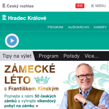
Přejít k hlavnímu obsahu
MENU
ŽIVĚ
PROGRAM
AUDIOARCHIV
KAMERY
Tipy na výlet
Program
Pořady
Více
…