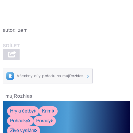
autor:
zem
Všechny díly pořadu na mujRozhlas
mujRozhlas
Hry a četby
Krimi
Pohádky
Pořady
Živé vysílání