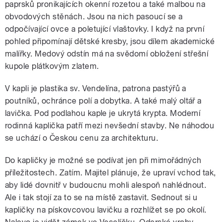
paprsků pronikajících okenní rozetou a také malbou na
obvodových stěnách. Jsou na nich pasoucí se a
odpočívající ovce a poletující vlaštovky. I když na první
pohled připomínají dětské kresby, jsou dílem akademické
malířky. Medový odstín má na svědomí obložení střešní
kupole plátkovým zlatem.
V kapli je plastika sv. Vendelína, patrona pastýřů a
poutníků, ochránce polí a dobytka. A také malý oltář a
lavička. Pod podlahou kaple je ukrytá krypta. Moderní
rodinná kaplička patří mezi nevšední stavby. Ne náhodou
se uchází o Českou cenu za architekturu.
Do kapličky je možné se podívat jen při mimořádných
příležitostech. Zatím. Majitel plánuje, že upraví vchod tak,
aby lidé dovnitř v budoucnu mohli alespoň nahlédnout.
Ale i tak stojí za to se na místě zastavit. Sednout si u
kapličky na pískovcovou lavičku a rozhlížet se po okolí.