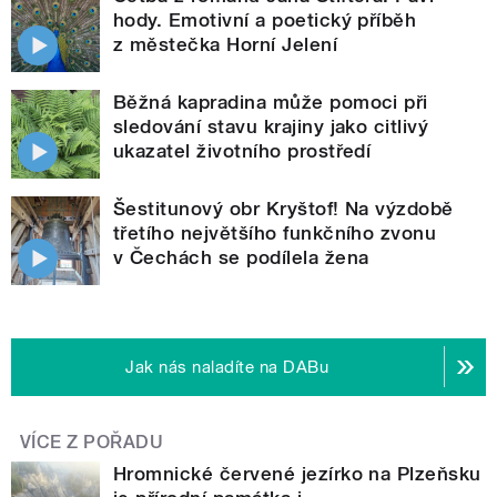
hody. Emotivní a poetický příběh
z městečka Horní Jelení
Běžná kapradina může pomoci při
sledování stavu krajiny jako citlivý
ukazatel životního prostředí
Šestitunový obr Kryštof! Na výzdobě
třetího největšího funkčního zvonu
v Čechách se podílela žena
Jak nás naladíte na DABu
VÍCE Z POŘADU
Hromnické červené jezírko na Plzeňsku