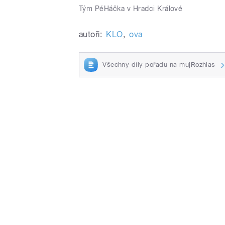
Tým PéHáčka v Hradci Králové
autoři:
KLO
,
ova
Všechny díly pořadu na mujRozhlas