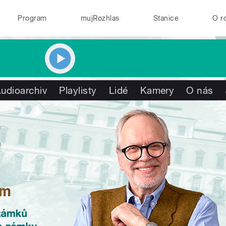
Program
mujRozhlas
Stanice
O r
udioarchiv
Playlisty
Lidé
Kamery
O nás