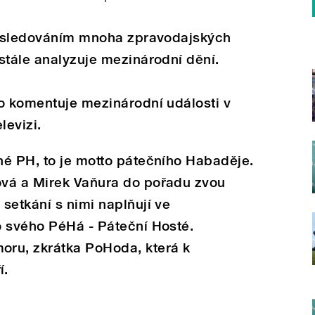
 i sledováním mnoha zpravodajských
stále analyzuje mezinárodní dění.
o komentuje mezinárodní události v
levizi.
né PH, to je motto pátečního Habaděje.
vá a Mirek Vaňura do pořadu zvou
setkání s nimi naplňují ve
o svého PéHá - Páteční Hosté.
ru, zkrátka PoHoda, která k
í.