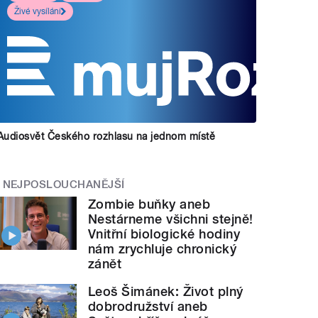
Živé vysílání
Audiosvět Českého rozhlasu na jednom místě
NEJPOSLOUCHANĚJŠÍ
Zombie buňky aneb
Nestárneme všichni stejně!
Vnitřní biologické hodiny
nám zrychluje chronický
zánět
Leoš Šimánek: Život plný
dobrodružství aneb