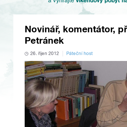
Novinář, komentátor, př
Petránek
26. říjen 2012
Páteční host