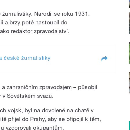
žurnalistiky. Narodil se roku 1931.
 a brzy poté nastoupil do
ko redaktor zpravodajství.
ké žurnalistiky
 české žurnalistiky
žurnalistiky
 a zahraničním zpravodajem – působil
oky v Sovětském svazu.
h vojsk, byl na dovolené na chatě v
ě přijel do Prahy, aby se připojil k těm,
nu vzdorovali okupantům.