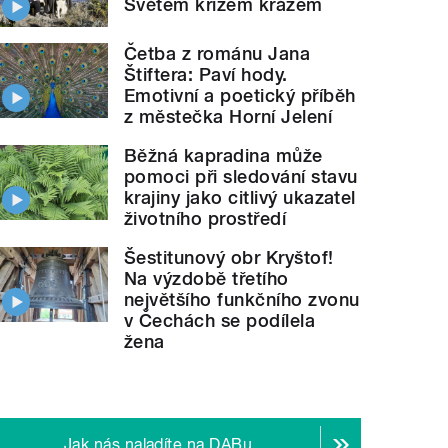
Světem křížem krážem
Četba z románu Jana
Štiftera: Paví hody.
Emotivní a poetický příběh
z městečka Horní Jelení
Běžná kapradina může
pomoci při sledování stavu
krajiny jako citlivý ukazatel
životního prostředí
Šestitunový obr Kryštof!
Na výzdobě třetího
největšího funkčního zvonu
v Čechách se podílela
žena
Jak nás naladíte na DABu