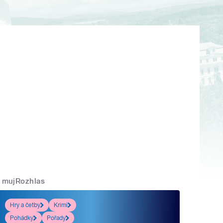
mujRozhlas
Hry a četby
Krimi
Pohádky
Pořady