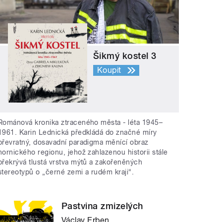
Šikmý kostel 3
Koupit
Románová kronika ztraceného města - léta 1945–
1961. Karin Lednická předkládá do značné míry
převratný, dosavadní paradigma měnící obraz
hornického regionu, jehož zahlazenou historii stále
překrývá tlustá vrstva mýtů a zakořeněných
stereotypů o „černé zemi a rudém kraji“.
Pastvina zmizelých
Václav Erben