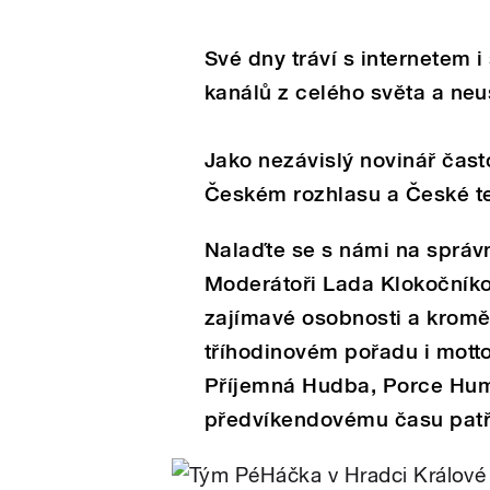
/
Své dny tráví s internetem
kanálů z celého světa a neu
Jako nezávislý novinář čast
Českém rozhlasu a České te
pause
Nalaďte se s námi na správ
Moderátoři Lada Klokočníko
zajímavé osobnosti a kromě 
tříhodinovém pořadu i mott
Příjemná Hudba, Porce Humo
předvíkendovému času patř