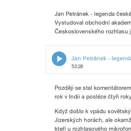
Jan Petránek - legenda české 
Vystudoval obchodní akademii
Československého rozhlasu ja
Jan Petránek - legenda čes
Jan Petránek - legenda
53:28
Play
Jan Petránek - legenda české 
Později se stal komentátorem
rok v Indii a posléze čtyři r
Když došlo k vpádu sovětskýc
Jizerských horách, ale okamžit
kteří u rozhlasového mikrofo