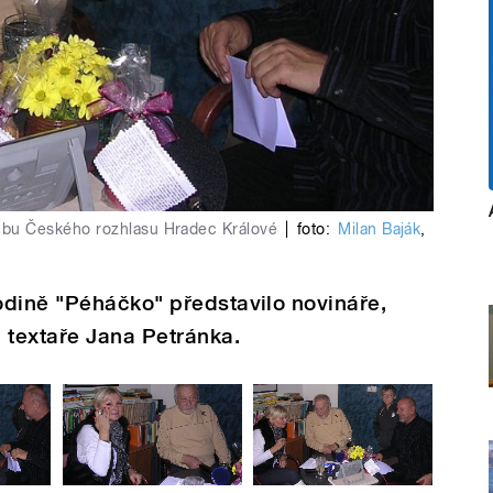
klubu Českého rozhlasu Hradec Králové
|
foto:
Milan Baják
,
odině "Péháčko" představilo novináře,
 textaře Jana Petránka.