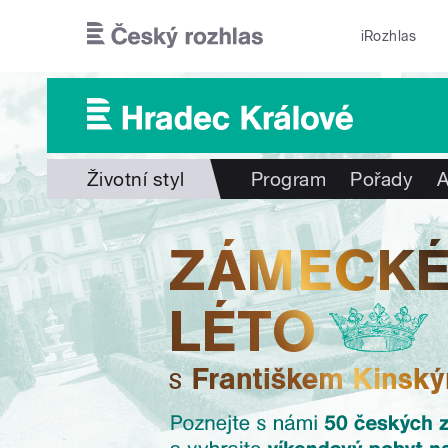
Přejít k hlavnímu obsahu
iRozhlas
Životní styl
Program
Pořady
A