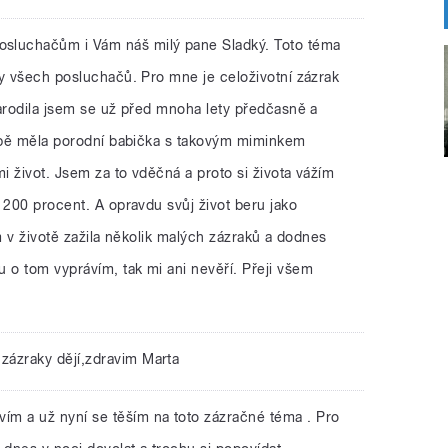
sluchačům i Vám náš milý pane Sladký. Toto téma
hy všech posluchačů. Pro mne je celoživotní zázrak
Narodila jsem se už před mnoha lety předčasně a
době měla porodní babička s takovým miminkem
mi život. Jsem za to vděčná a proto si života vážím
 200 procent. A opravdu svůj život beru jako
em v životě zažila několik malých zázraků a dodnes
o tom vyprávím, tak mi ani nevěří. Přeji všem
 zázraky dějí,zdravim Marta
ím a už nyní se těším na toto zázračné téma . Pro