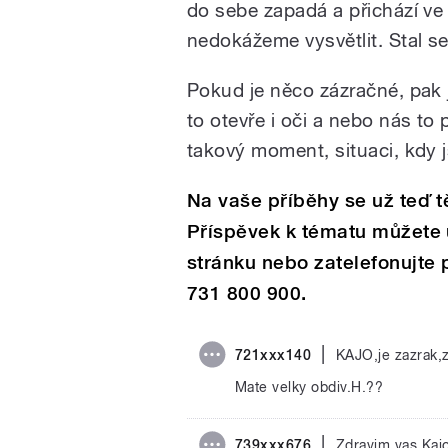
do sebe zapadá a přichází ve 
nedokážeme vysvětlit. Stal s
Pokud je něco zázračné, pak
to otevře i oči a nebo nás to 
takový moment, situaci, kdy js
Na vaše příběhy se už teď t
Příspěvek k tématu můžete u
stránku nebo zatelefonujte 
731 800 900.
|
721xxx140
KAJO,je zazrak,z
Mate velky obdiv.H.??
|
739xxx676
Zdravim vas Kajo