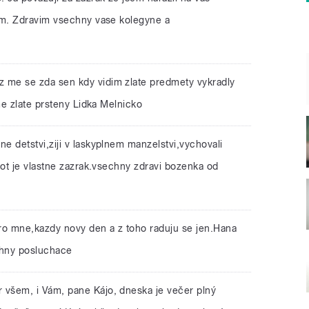
m. Zdravim vsechny vase kolegyne a
z me se zda sen kdy vidim zlate predmety vykradly
me zlate prsteny Lidka Melnicko
ne detstvi,ziji v laskyplnem manzelstvi,vychovali
ot je vlastne zazrak.vsechny zdravi bozenka od
ro mne,kazdy novy den a z toho raduju se jen.Hana
chny posluchace
 všem, i Vám, pane Kájo, dneska je večer plný