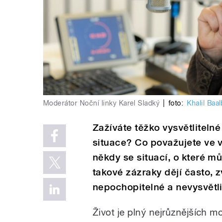
Moderátor Noční linky Karel Sladký
|
foto:
Khalil Baal
Zažíváte těžko vysvětliteln
situace? Co považujete ve v
někdy se situací, o které m
takové zázraky dějí často, z
nepochopitelné a nevysvět
Život je plný nejrůznějších m