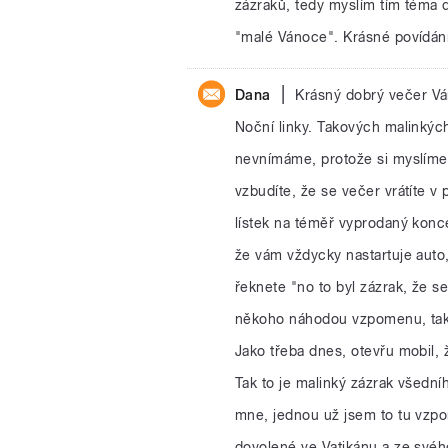
zázraků, tedy myslím tím téma 
"malé Vánoce". Krásné povídání 
|
Dana
Krásný dobrý večer V
Noční linky. Takových malinkých
nevnímáme, protože si myslíme,
vzbudíte, že se večer vrátíte v
lístek na téměř vyprodaný konce
že vám vždycky nastartuje auto,
řeknete "no to byl zázrak, že se
někoho náhodou vzpomenu, tak 
Jako třeba dnes, otevřu mobil, 
Tak to je malinký zázrak všední
mne, jednou už jsem to tu vzpomí
dovolené ve Vatikánu a ze svého