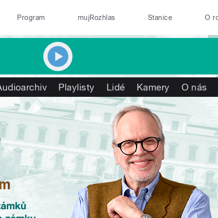
Program
mujRozhlas
Stanice
O r
Audioarchiv
Playlisty
Lidé
Kamery
O nás