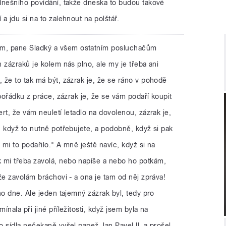
dnešního povídání, takže dneska to budou takové
a jdu si na to zalehnout na polštář.
ám, pane Sladký a všem ostatním posluchačům
 zázraků je kolem nás plno, ale my je třeba ani
 že to tak má být, zázrak je, že se ráno v pohodě
 pořádku z práce, zázrak je, že se vám podaří koupit
rt, že vám neuletí letadlo na dovolenou, zázrak je,
 když to nutně potřebujete, a podobně, když si pak
 mi to podařilo." A mně ještě navíc, když si na
mi třeba zavolá, nebo napíše a nebo ho potkám,
že zavolám bráchovi - a ona je tam od něj zpráva!
ho dne. Ale jeden tajemný zázrak byl, tedy pro
nala při jiné příležitosti, když jsem byla na
 sídla nečekaně vyšel papež Jan Pavel II. a prošel