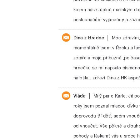
kolem nás s úplně malinkým do
posluchačům vyjímečný a zázra
|
Dina z Hradce
Moc zdravím,
momentálně jsem v Řecku a tady
zemřela moje příbuzná ,po čase 
hrnečku se mi napsalo písmeno M
nafotila...zdraví Dina z HK aspoň
|
Vláďa
Milý pane Karle. Já po
roky jsem poznal mladou dívku
doprovodu tří dětí, sedm vnouča
od vnoučat. Vše pěkné a dlouho
pohody a láska ať vás u srdce h