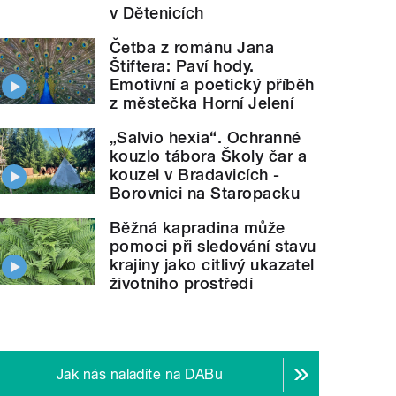
v Dětenicích
Četba z románu Jana
Štiftera: Paví hody.
Emotivní a poetický příběh
z městečka Horní Jelení
„Salvio hexia“. Ochranné
kouzlo tábora Školy čar a
kouzel v Bradavicích -
Borovnici na Staropacku
Běžná kapradina může
pomoci při sledování stavu
krajiny jako citlivý ukazatel
životního prostředí
Jak nás naladíte na DABu