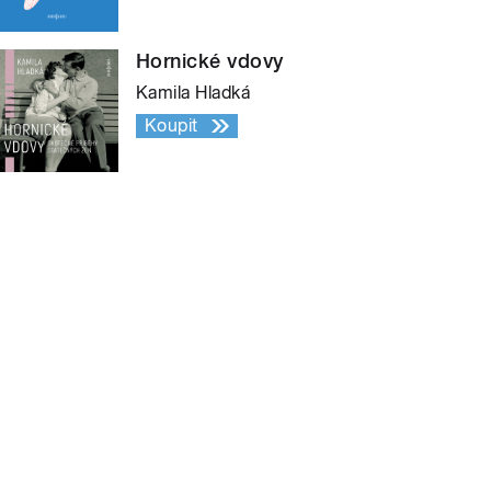
Hornické vdovy
Kamila Hladká
Koupit