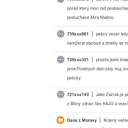
porad ktery moc rad posloucha
posluchace.Mira Kladno.
|
739xxx681
pekny vecer kdy
nam2krat obchod a ztratily se 
|
739xxx331
prozila jsem kras
jsme7hodnych deti-cely muj ziv
policky.
|
721xxx140
Jako Zazrak,je p
z Biliny zdravi Vas KAJO a vse
|
Dana z Moravy
Krásný večer