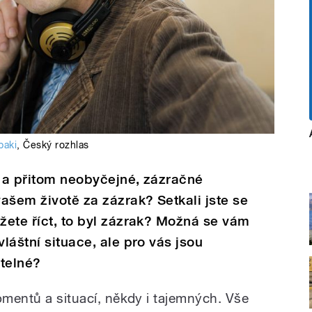
baki
,
Český rozhlas
é a přitom neobyčejné, zázračné
ašem životě za zázrak? Setkali jste se
ůžete říct, to byl zázrak? Možná se vám
vláštní situace, ale pro vás jsou
litelné?
omentů a situací, někdy i tajemných. Vše