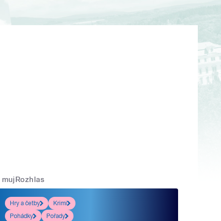
mujRozhlas
Hry a četby
Krimi
Pohádky
Pořady