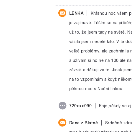
|
LENKA
Krásnou noc všem po
je zajímavé. Těším se na příbě
už to, že jsem tady na světě. 
vážila jsem necelé kilo. V té 
velké problémy, ale zachránila 
a užívám si ho ne na 100 ale na
zázrak a děkuji za to. Jinak js
na to vzpomínám a když někomu 
pěknou noc s Noční linkou.
|
720xxx090
Kajo,někdy se aj
|
Dana z Blatné
Srdečně zdrav