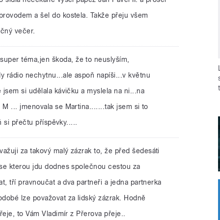
provodem a šel do kostela. Takže přeju všem
čný večer.
super téma,jen škoda, že to neuslyším,
 rádio nechytnu...ale aspoň napíši...v květnu
jsem si udělala kávičku a myslela na ni...na
 ... jmenovala se Martina.......tak jsem si to
 si přečtu příspěvky.....
važuji za takový malý zázrak to, že před šedesáti
 se kterou jdu dodnes společnou cestou za
t, tří pravnoučat a dva partneři a jedna partnerka
dobé lze považovat za lidský zázrak. Hodně
řeje, to Vám Vladimír z Přerova přeje..