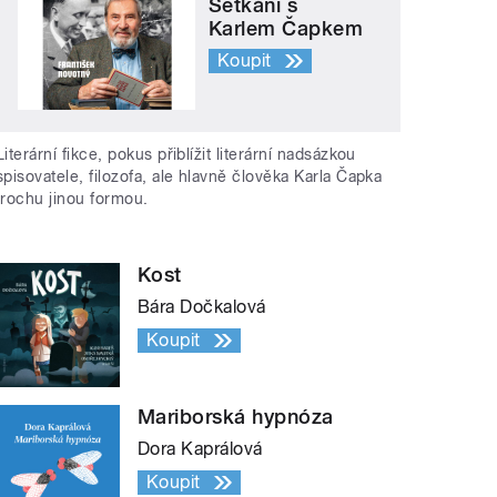
Setkání s
Karlem Čapkem
Koupit
Literární fikce, pokus přiblížit literární nadsázkou
spisovatele, filozofa, ale hlavně člověka Karla Čapka
trochu jinou formou.
Kost
Bára Dočkalová
Koupit
Mariborská hypnóza
Dora Kaprálová
Koupit