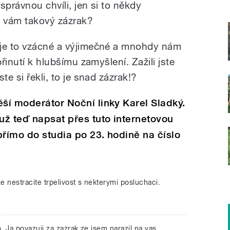
správnou chvíli, jen si to někdy
e vám takový zázrak?
 je to vzácné a výjimečné a mnohdy nám
přinutí k hlubšímu zamyšlení. Zažili jste
te si řekli, to je snad zázrak!?
ěší moderátor Noční linky Karel Sladký.
ž teď napsat přes tuto internetovou
přímo do studia po 23. hodině na číslo
e nestracite trpelivost s nekterymi posluchaci.
. Ja povazuji za zazrak ze jsem narazil na vas