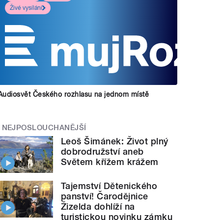
Živé vysílání
Audiosvět Českého rozhlasu na jednom místě
NEJPOSLOUCHANĚJŠÍ
Leoš Šimánek: Život plný
dobrodružství aneb
Světem křížem krážem
Tajemství Dětenického
panství! Čarodějnice
Žizelda dohlíží na
turistickou novinku zámku