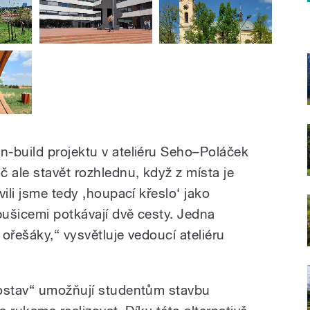
-build projektu v ateliéru Seho–Poláček
 ale stavět rozhlednu, když z místa je
ili jsme tedy ‚houpací křeslo‘ jako
ušicemi potkávají dvě cesty. Jedna
ořešáky,“ vysvětluje vedoucí ateliéru
postav“ umožňují studentům stavbu