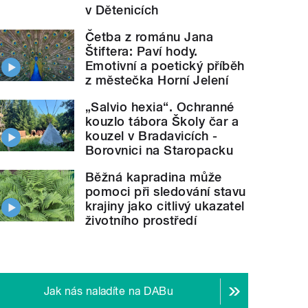
v Dětenicích
Četba z románu Jana
Štiftera: Paví hody.
Emotivní a poetický příběh
z městečka Horní Jelení
„Salvio hexia“. Ochranné
kouzlo tábora Školy čar a
kouzel v Bradavicích -
Borovnici na Staropacku
Běžná kapradina může
pomoci při sledování stavu
krajiny jako citlivý ukazatel
životního prostředí
Jak nás naladíte na DABu