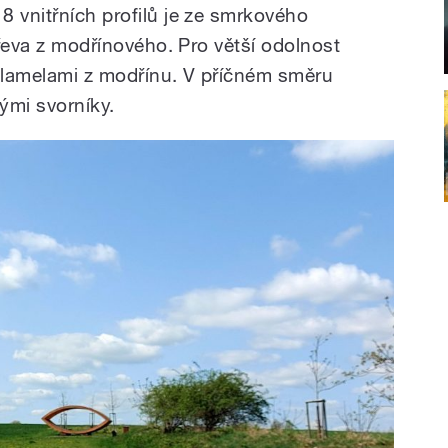
8 vnitřních profilů je ze smrkového
 dřeva z modřínového. Pro větší odolnost
i lamelami z modřínu. V příčném směru
ými svorníky.