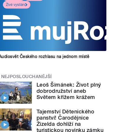
Živé vysílání
Audiosvět Českého rozhlasu na jednom místě
NEJPOSLOUCHANĚJŠÍ
Leoš Šimánek: Život plný
dobrodružství aneb
Světem křížem krážem
Tajemství Dětenického
panství! Čarodějnice
Žizelda dohlíží na
turistickou novinku zámku