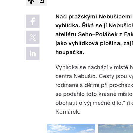
Nad pražskými Nebušicemi s
vyhlídka. Říká se jí Nebušick
ateliéru Seho–Poláček z Fak
jako vyhlídková plošina, za
houpačka.
Vyhlídka se nachází v místě 
centra Nebušic. Cesty jsou vy
rodinami s dětmi při procházk
se podařilo toto krásné míst
obohatit o výjimečné dílo,“ ří
Komárek.