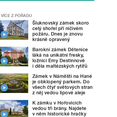
VÍCE Z POŘADU
Šluknovský zámek skoro
celý shořel při ničivém
požáru. Dnes je znovu
krásně opravený
Barokní zámek Dětenice
láká na unikátní fresky,
ložnici Emy Destinnové
i děla maltézských rytířů
Zámek v Náměšti na Hané
je obklopený parkem. Do
všech čtyř světových stran
z něj vedou lipové aleje
K zámku v Hořovicích
vedou tři brány. Najdete
v něm historické hračky