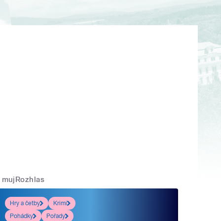
mujRozhlas
Hry a četby
Krimi
Pohádky
Pořady