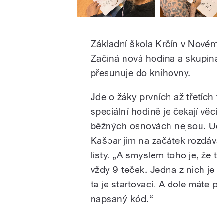
Základní škola Krčín v Nové
Začíná nová hodina a skupin
přesunuje do knihovny.
Jde o žáky prvních až třetích t
speciální hodině je čekají věci
běžných osnovách nejsou. Uč
Kašpar jim na začátek rozdáv
listy. „A smyslem toho je, že
vždy 9 teček. Jedna z nich je
ta je startovací. A dole máte
napsaný kód.“