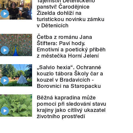
Tajemství Dětenického
panství! Čarodějnice
Žizelda dohlíží na
turistickou novinku zámku
v Dětenicích
Četba z románu Jana
Štiftera: Paví hody.
Emotivní a poetický příběh
z městečka Horní Jelení
„Salvio hexia“. Ochranné
kouzlo tábora Školy čar a
kouzel v Bradavicích -
Borovnici na Staropacku
Běžná kapradina může
pomoci při sledování stavu
krajiny jako citlivý ukazatel
životního prostředí