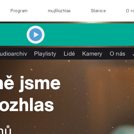
Program
mujRozhlas
Stanice
O r
udioarchiv
Playlisty
Lidé
Kamery
O nás