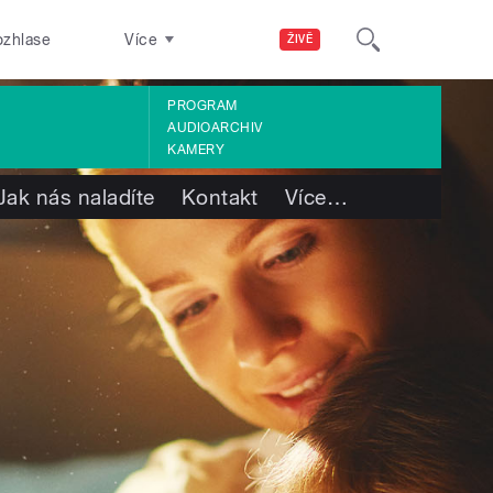
ozhlase
Více
ŽIVĚ
PROGRAM
AUDIOARCHIV
KAMERY
Jak nás naladíte
Kontakt
Více
…