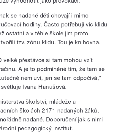
může vyhodnotit jako provokaci.
“
inak se nadané děti chovají i mimo
yučovací hodiny. Často potřebují víc klidu
ež ostatní a v téhle škole jim proto
tvořili tzv. zónu klidu. Tou je knihovna.
O velké přestávce si tam mohou vzít
vačinu. A je to podmíněné tím, že tam se
kutečně nemluví, jen se tam odpočívá,
“
ysvětluje Ivana Hanušová.
nisterstva školství, mládeže a
kladních školách 2171 nadaných žáků,
imořádně nadané. Doporučení jak s nimi
Národní pedagogický institut.