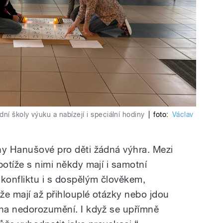
í školy výuku a nabízejí i speciální hodiny
|
foto:
Václav
ny Hanušové pro děti žádná výhra. Mezi
potíže s nimi někdy mají i samotní
 konfliktu i s dospělým člověkem,
že mají až přihlouplé otázky nebo jdou
 na nedorozumění. I když se upřímně