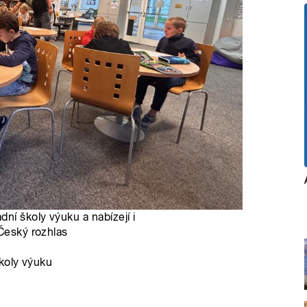
í školy výuku a nabízejí i
 Český rozhlas
koly výuku