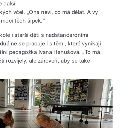
e další
kých včel. „Ona neví, co má dělat. A vy
pomocí těch šipek.
“
ole i starší děti s nadstandardními
uálně se pracuje i s těmi, které vynikají
ciální pedagožka Ivana Hanušová. „To má
i rozvíjely, ale zároveň, aby se také