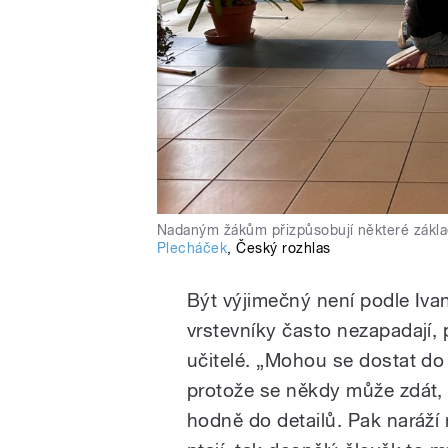
Nadaným žákům přizpůsobují některé základn
Plecháček
,
Český rozhlas
Být výjimečný není podle Iva
vrstevníky často nezapadají, 
učitelé. „Mohou se dostat do
protože se někdy může zdát, 
hodně do detailů. Pak naráží