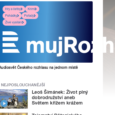
Hry a četby
Krimi
Pohádky
Pořady
Živé vysílání
Audiosvět Českého rozhlasu na jednom místě
NEJPOSLOUCHANĚJŠÍ
Leoš Šimánek: Život plný
dobrodružství aneb
Světem křížem krážem