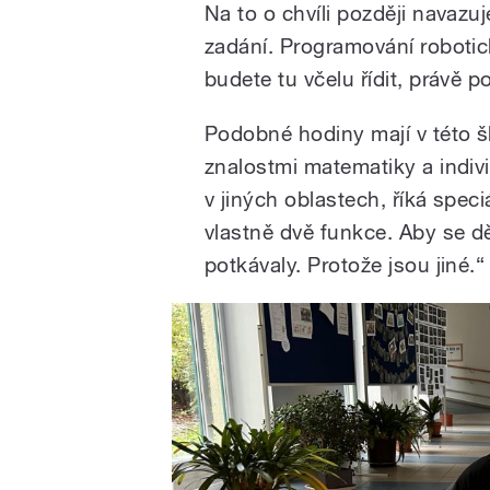
Na to o chvíli později navazuj
zadání. Programování robotic
budete tu včelu řídit, právě 
Podobné hodiny mají v této šk
znalostmi matematiky a individ
v jiných oblastech, říká spe
vlastně dvě funkce. Aby se dět
potkávaly. Protože jsou jiné.
“