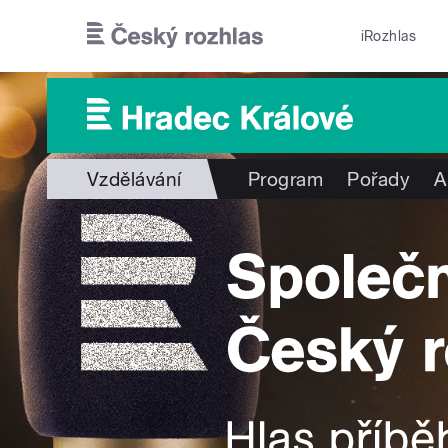
Přejít k hlavnímu obsahu
iRozhlas
Vzdělávání
Program
Pořady
A