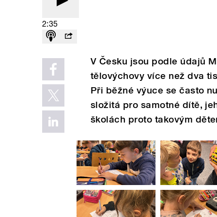
2:35
V Česku jsou podle údajů Mi
tělovýchovy více než dva ti
Při běžné výuce se často nu
složitá pro samotné dítě, j
školách proto takovým dětem