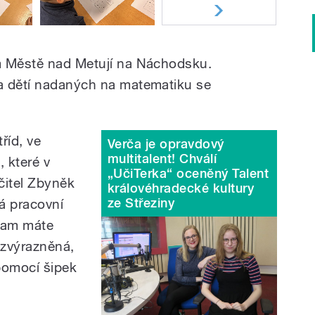
m Městě nad Metují na Náchodsku.
a dětí nadaných na matematiku se
říd, ve
Verča je opravdový
multitalent! Chválí
, které v
„UčiTerka“ oceněný Talent
itel Zbyněk
královéhradecké kultury
ze Střeziny
á pracovní
 tam máte
 zvýrazněná,
 pomocí šipek