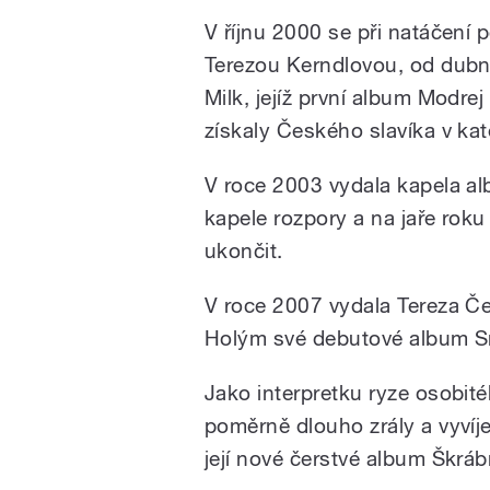
V říjnu 2000 se při natáčení
Terezou Kerndlovou, od dubna
Milk, jejíž první album Modre
získaly Českého slavíka v kat
V roce 2003 vydala kapela a
kapele rozpory a na jaře rok
ukončit.
V roce 2007 vydala Tereza 
Holým své debutové album Sm
Jako interpretku ryze osobité
poměrně dlouho zrály a vyvíj
její nové čerstvé album Škráb