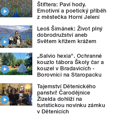
Štiftera: Paví hody.
Emotivní a poetický příběh
z městečka Horní Jelení
Leoš Šimánek: Život plný
dobrodružství aneb
Světem křížem krážem
„Salvio hexia“. Ochranné
kouzlo tábora Školy čar a
kouzel v Bradavicích -
Borovnici na Staropacku
Tajemství Dětenického
panství! Čarodějnice
Žizelda dohlíží na
turistickou novinku zámku
v Dětenicích