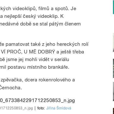
tkých videoklipů, filmů a spotů. Je
a nejlepší český videoklip. K
 v nedávné době se stal pátým členem
e pamatovat také z jeho hereckých rolí
 VÍ PROČ, U MĚ DOBRÝ a ještě třeba
 jsme jej mohli vidět v seriálu
il postavu místního brankáře.
 zpěvačka, dcera rokenrolového a
Černocha.
1712250853_n.jpg
|
foto:
Jiřina Šmídová