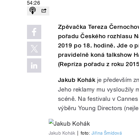
54:26
Zpěvačka Tereza Černochová
pořadu Českého rozhlasu Na
2019 po 18. hodině. Jde o p
pravidelně koná talkshow Ha
(Repríza pořadu z roku 2015
Jakub Kohák
je především zn
Jeho reklamy mu vysloužily m
scéně. Na festivalu v Cannes
výběru Young Directors (nejle
Jakub Kohák
|
foto:
Jiřina Šmídová