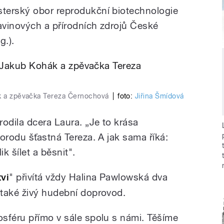
terský obor reprodukční biotechnologie
ravinových a přírodních zdrojů České
g.).
ák a zpěvačka Tereza Černochová
|
foto:
Jiřina Šmídová
odila dcera Laura. „Je to krása
orodu šťastná Tereza. A jak sama říká:
k šílet a běsnit".
vi
" přivítá vždy Halina Pawlowská dva
také živý hudební doprovod.
sféru přímo v sále spolu s námi. Těšíme