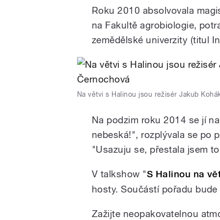
Roku 2010 absolvovala magis
na Fakultě agrobiologie, pot
zemědělské univerzity (titul In
Na větvi s Halinou jsou režisér Jakub Koh
Na podzim roku 2014 se jí nar
nebeská!", rozplývala se po p
"Usazuju se, přestala jsem toli
V talkshow "
S Halinou na vět
hosty. Součástí pořadu bude 
Zažijte neopakovatelnou atmo