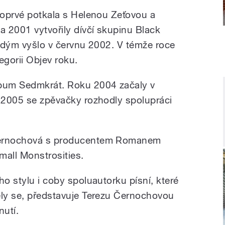
 poprvé potkala s Helenou Zeťovou a
 2001 vytvořily dívčí skupinu Black
j dým vyšlo v červnu 2002. V témže roce
egorii Objev roku.
lbum Sedmkrát. Roku 2004 začaly v
u 2005 se zpěvačky rozhodly spolupráci
Černochová s producentem Romanem
all Monstrosities.
ho stylu i coby spoluautorku písní, které
ely se, představuje Terezu Černochovou
nutí.