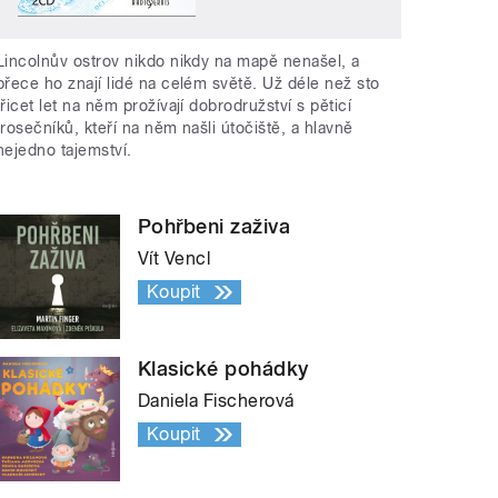
Lincolnův ostrov nikdo nikdy na mapě nenašel, a
přece ho znají lidé na celém světě. Už déle než sto
třicet let na něm prožívají dobrodružství s pěticí
trosečníků, kteří na něm našli útočiště, a hlavně
nejedno tajemství.
Pohřbeni zaživa
Vít Vencl
Koupit
Klasické pohádky
Daniela Fischerová
Koupit