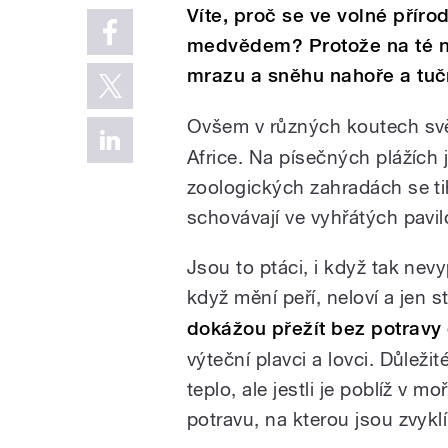
Víte, proč se ve volné přír
medvědem? Protože na té na
mrazu a sněhu nahoře a tuč
Ovšem v různých koutech svět
Africe. Na písečných plážích j
zoologických zahradách se ti
schovávají ve vyhřátých pavi
Jsou to ptáci, i když tak nevy
když mění peří, neloví a jen s
dokážou přežít bez potravy 
výteční plavci a lovci. Důležit
teplo, ale jestli je poblíž v m
potravu, na kterou jsou zvykl