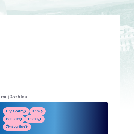
mujRozhlas
Hry a četby
Krimi
Pohádky
Pořady
Živé vysílání