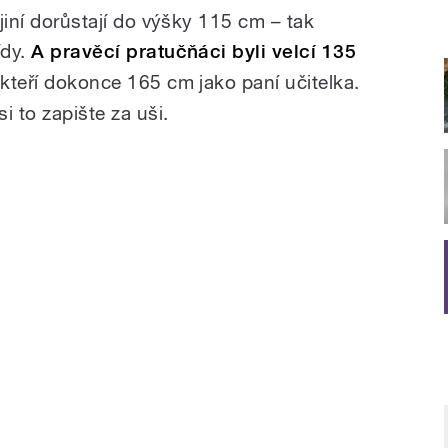
 jiní dorůstají do výšky 115 cm – tak
ídy.
A pravěcí pratučňáci byli velcí 135
někteří dokonce 165 cm jako paní učitelka.
si to zapište za uši.