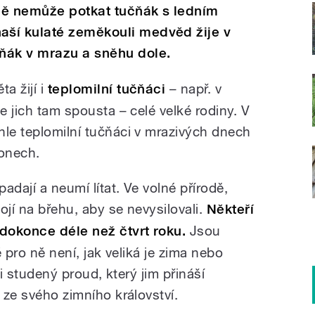
odě nemůže potkat tučňák s ledním
ší kulaté zeměkouli medvěd žije v
ňák v mrazu a sněhu dole.
a žijí i
teplomilní tučňáci
– např. v
e jich tam spousta – celé velké rodiny. V
hle teplomilní tučňáci v mrazivých dnech
lonech.
padají a neumí lítat. Ve volné přírodě,
tojí na břehu, aby se nevysilovali.
Někteří
dokonce déle než čtvrt roku.
Jsou
é pro ně není, jak veliká je zima nebo
oři studený proud, který jim přináší
í ze svého zimního království.