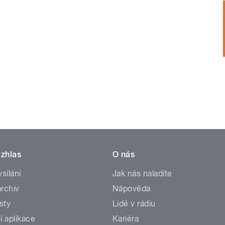
zhlas
O nás
ysílání
Jak nás naladíte
rchiv
Nápověda
sty
Lidé v rádiu
í aplikace
Kariéra