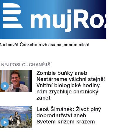
Audiosvět Českého rozhlasu na jednom místě
NEJPOSLOUCHANĚJŠÍ
Zombie buňky aneb
Nestárneme všichni stejně!
Vnitřní biologické hodiny
nám zrychluje chronický
zánět
Leoš Šimánek: Život plný
dobrodružství aneb
Světem křížem krážem