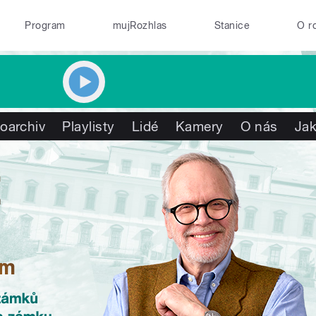
Program
mujRozhlas
Stanice
O r
oarchiv
Playlisty
Lidé
Kamery
O nás
Jak