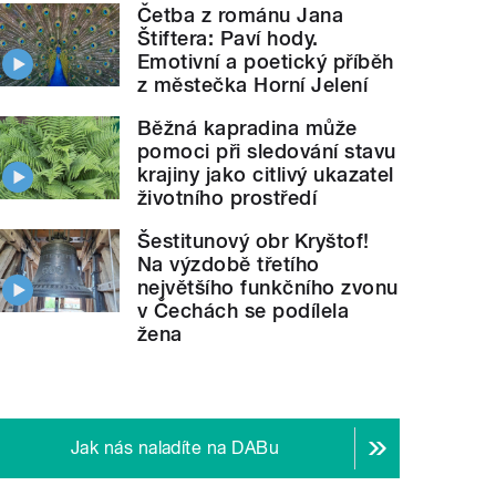
Četba z románu Jana
Štiftera: Paví hody.
Emotivní a poetický příběh
z městečka Horní Jelení
Běžná kapradina může
pomoci při sledování stavu
krajiny jako citlivý ukazatel
životního prostředí
Šestitunový obr Kryštof!
Na výzdobě třetího
největšího funkčního zvonu
v Čechách se podílela
žena
Jak nás naladíte na DABu