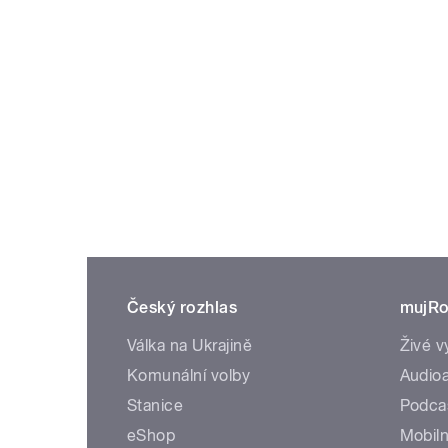
Český rozhlas
mujRo
Válka na Ukrajině
Živé v
Komunální volby
Audioa
Stanice
Podca
eShop
Mobiln