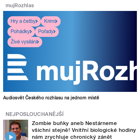
mujRozhlas
Hry a četby
Krimi
Pohádky
Pořady
Živé vysílání
Audiosvět Českého rozhlasu na jednom místě
NEJPOSLOUCHANĚJŠÍ
Zombie buňky aneb Nestárneme
všichni stejně! Vnitřní biologické hodiny
nám zrychluje chronický zánět