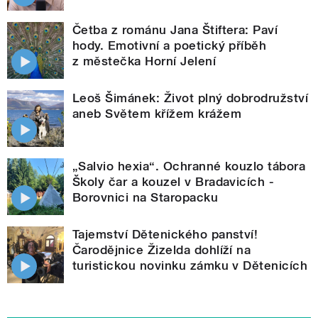
Četba z románu Jana Štiftera: Paví
hody. Emotivní a poetický příběh
z městečka Horní Jelení
Leoš Šimánek: Život plný dobrodružství
aneb Světem křížem krážem
„Salvio hexia“. Ochranné kouzlo tábora
Školy čar a kouzel v Bradavicích -
Borovnici na Staropacku
Tajemství Dětenického panství!
Čarodějnice Žizelda dohlíží na
turistickou novinku zámku v Dětenicích