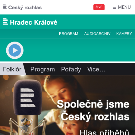
Přejít k hlavnímu obsahu
MENU
ŽIVĚ
PROGRAM
AUDIOARCHIV
KAMERY
Folklór
Program
Pořady
Více
…