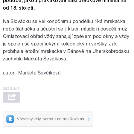
podobě, jakou praktikovali naši předkové minimálně
od 18. století.
Na Slovácku se velikonočnímu pondělku říká mrskačka
nebo šlahačka a účastní se jí kluci, mladíci i dospělí muži.
Omlazovací obřad vždy zahajují zpěvem pod okny a vždy
je spojen se specifickými kolednickými veršíky. Jak
probíhala letošní mrskačka v Bánově na Uherskobrodsku
zachytila Markéta Ševčíková.
autor:
Markéta Ševčíková
Všechny díly pořadu na mujRozhlas