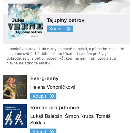
Tajuplný ostrov
Koupit
Lincolnův ostrov nikdo nikdy na mapě nenašel, a přece ho znají lidé
na celém světě. Už déle než sto třicet let na něm prožívají
dobrodružství s pěticí trosečníků, kteří na něm našli útočiště, a
hlavně nejedno tajemství.
Evergreeny
Helena Vondráčková
Koupit
Román pro pitomce
Lukáš Balabán, Šimon Krupa, Tomáš
Soldán
Koupit