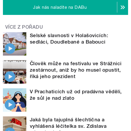
Jak nás naladíte na DABu
VÍCE Z POŘADU
Selské slavnosti v Holašovicích:
sedláci, Doudlebané a Babouci
Člověk může na festivalu ve Strážnici
zestárnout, aniž by ho musel opustit,
říká jeho prezident
V Prachaticích už od pradávna věděli,
že sůl je nad zlato
Jaká byla tajuplná šlechtična a
vyhlášená léčitelka sv. Zdislava