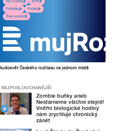
Hry a četby
Krimi
Pohádky
Pořady
Živé vysílání
Audiosvět Českého rozhlasu na jednom místě
NEJPOSLOUCHANĚJŠÍ
Zombie buňky aneb
Nestárneme všichni stejně!
Vnitřní biologické hodiny
nám zrychluje chronický
zánět