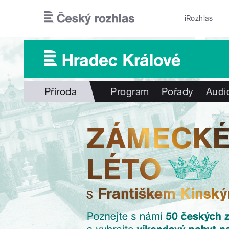
Přejít k hlavnímu obsahu
iRozhlas
Příroda
Program
Pořady
Audi