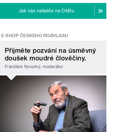
Jak nás naladíte na DABu
E-SHOP ČESKÉHO ROZHLASU
Přijměte pozvání na úsměvný
doušek moudré člověčiny.
František Novotný, moderátor