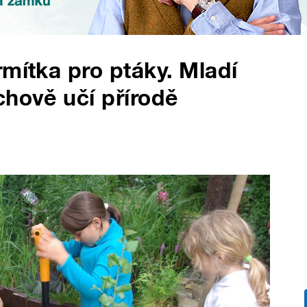
rmítka pro ptáky. Mladí
chově učí přírodě