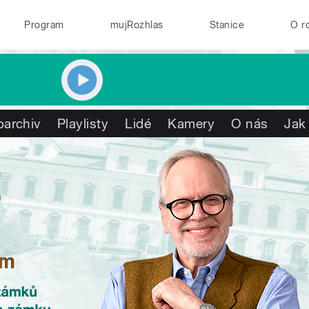
Program
mujRozhlas
Stanice
O r
oarchiv
Playlisty
Lidé
Kamery
O nás
Jak