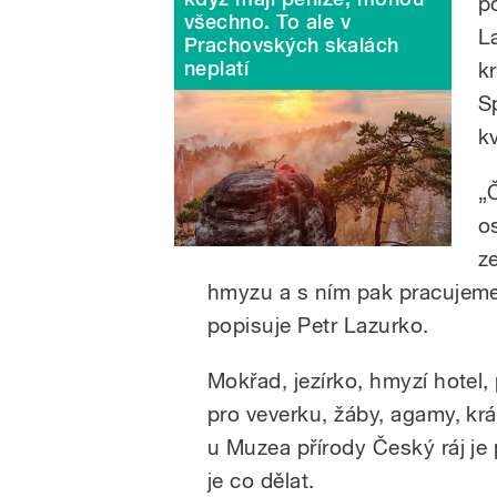
p
všechno. To ale v
L
Prachovských skalách
neplatí
k
S
k
„
o
z
hmyzu a s ním pak pracujeme
popisuje Petr Lazurko.
Mokřad, jezírko, hmyzí hotel, 
pro veverku, žáby, agamy, král
u Muzea přírody Český ráj je
je co dělat.