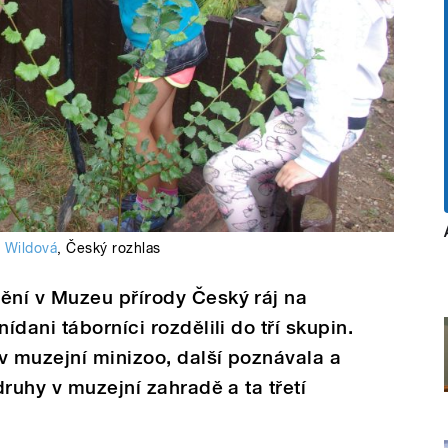
a Wildová
,
Český rozhlas
ní v Muzeu přírody Český ráj na
dani táborníci rozdělili do tří skupin.
v muzejní minizoo, další poznávala a
ruhy v muzejní zahradě a ta třetí