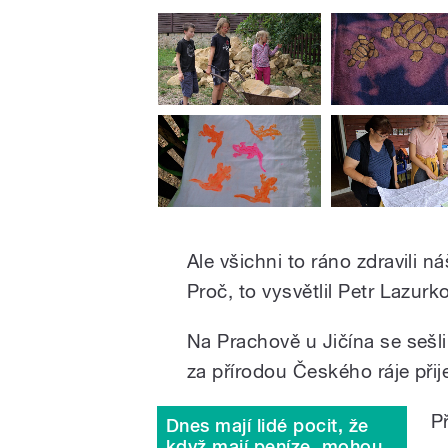
Ale všichni to ráno zdravili 
Proč, to vysvětlil Petr Lazurk
Na Prachově u Jičína se sešli 
za přírodou Českého ráje přije
P
Dnes mají lidé pocit, že
když mají peníze, mohou