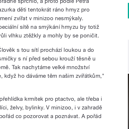
ořádně sprchlo, a proto podle Petra
azurka děti tentokrát ráno hmyz pro
rmení zvířat v minizoo nesmýkaly.
peciální sítě na smýkání hmyzu by totiž
vůli vlhku ztěžkly a mohly by se poničit.
Člověk s tou sítí prochází loukou a do
smičky s ní před sebou krouží těsně u
emě. Tak nachytáme velké množství
, když ho dáváme těm našim zvířátkům,"
přehlídka krmítek pro ptactvo, ale třeba i
íci, želvy, bylinky. V minizoo, i v zahradě
 pořád co pozorovat a poznávat. A pořád