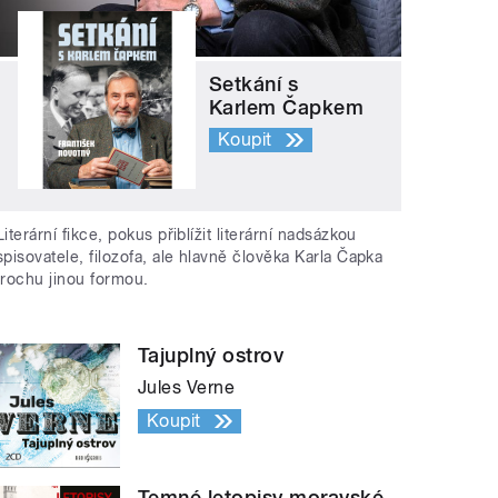
Setkání s
Karlem Čapkem
Koupit
Literární fikce, pokus přiblížit literární nadsázkou
spisovatele, filozofa, ale hlavně člověka Karla Čapka
trochu jinou formou.
Tajuplný ostrov
Jules Verne
Koupit
Temné letopisy moravské