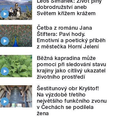
Leoš Šimánek: Život plný
dobrodružství aneb
Světem křížem krážem
Četba z románu Jana
Štiftera: Paví hody.
Emotivní a poetický příběh
z městečka Horní Jelení
Běžná kapradina může
pomoci při sledování stavu
krajiny jako citlivý ukazatel
životního prostředí
Šestitunový obr Kryštof!
Na výzdobě třetího
největšího funkčního zvonu
v Čechách se podílela
žena