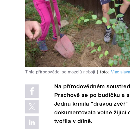
Tihle přírodovědci se mozolů nebojí
|
foto:
Vladislav
Na přírodovědném soustředě
Prachově se po budíčku a sní
Jedna krmila "dravou zvěř" 
dokumentovala volně žijící d
tvořila v dílně.