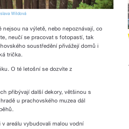
islava Wildová
ě nejsou na výletě, nebo nepoznávají, co
te, neučí se pracovat s fotopastí, tak
rachovského soustředění přivážejí domů i
á trička.
ku. O té letošní se dozvíte z
ch přibývají další dekory, většinou s
 zahradě u prachovského muzea dál
ýběhů.
ni v areálu vybudovali malou vodní