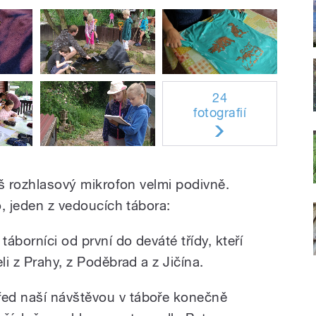
24
fotografií
náš rozhlasový mikrofon velmi podivně.
o, jeden z vedoucích tábora:
táborníci od první do deváté třídy, kteří
li z Prahy, z Poděbrad a z Jičína.
řed naší návštěvou v táboře konečně