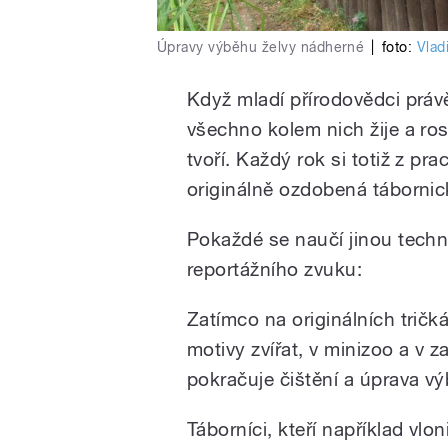
Úpravy výběhu želvy nádherné
|
foto:
Vlad
Když mladí přírodovědci práv
všechno kolem nich žije a ros
tvoří. Každý rok si totiž z p
originálně ozdobená tábornick
Pokaždé se naučí jinou techni
reportážního zvuku:
Zatímco na originálních tričká
motivy zvířat, v minizoo a v
pokračuje čištění a úprava v
Táborníci, kteří například vlo