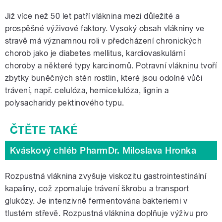
Již více než 50 let patří vláknina mezi důležité a
prospěšné výživové faktory. Vysoký obsah vlákniny ve
stravě má významnou roli v předcházení chronických
chorob jako je diabetes mellitus, kardiovaskulární
choroby a některé typy karcinomů. Potravní vlákninu tvoří
zbytky buněčných stěn rostlin, které jsou odolné vůči
trávení, např. celulóza, hemicelulóza, lignin a
polysacharidy pektinového typu.
Kváskový chléb PharmDr. Miloslava Hronka
Rozpustná vláknina zvyšuje viskozitu gastrointestinální
kapaliny, což zpomaluje trávení škrobu a transport
glukózy. Je intenzivně fermentována bakteriemi v
tlustém střevě. Rozpustná vláknina doplňuje výživu pro