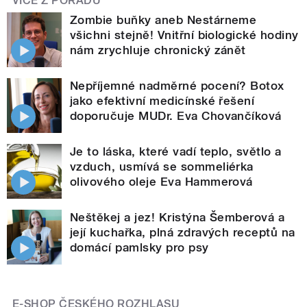
VÍCE Z POŘADU
Zombie buňky aneb Nestárneme
všichni stejně! Vnitřní biologické hodiny
nám zrychluje chronický zánět
Nepříjemné nadměrné pocení? Botox
jako efektivní medicínské řešení
doporučuje MUDr. Eva Chovančíková
Je to láska, které vadí teplo, světlo a
vzduch, usmívá se sommeliérka
olivového oleje Eva Hammerová
Neštěkej a jez! Kristýna Šemberová a
její kuchařka, plná zdravých receptů na
domácí pamlsky pro psy
E-SHOP ČESKÉHO ROZHLASU