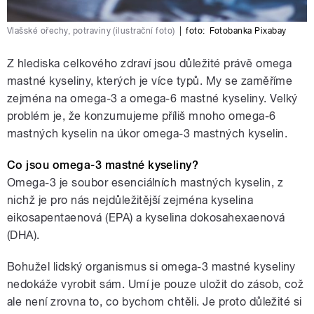
Vlašské ořechy, potraviny (ilustrační foto)
|
foto:
Fotobanka Pixabay
Z hlediska celkového zdraví jsou důležité právě omega
mastné kyseliny, kterých je více typů. My se zaměříme
zejména na omega-3 a omega-6 mastné kyseliny. Velký
problém je, že konzumujeme příliš mnoho omega-6
mastných kyselin na úkor omega-3 mastných kyselin.
Co jsou omega-3 mastné kyseliny?
Omega-3 je soubor esenciálních mastných kyselin, z
nichž je pro nás nejdůležitější zejména kyselina
eikosapentaenová (EPA) a kyselina dokosahexaenová
(DHA).
Bohužel lidský organismus si omega-3 mastné kyseliny
nedokáže vyrobit sám. Umí je pouze uložit do zásob, což
ale není zrovna to, co bychom chtěli. Je proto důležité si