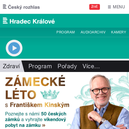
Přejít k hlavnímu obsahu
MENU
ŽIVĚ
PROGRAM
AUDIOARCHIV
KAMERY
Zdraví
Program
Pořady
Více
…