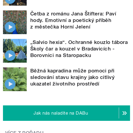
Četba z románu Jana Štiftera: Paví
hody. Emotivní a poetický příběh
z městečka Horní Jelení
„Salvio hexia“. Ochranné kouzlo tábora
Školy čar a kouzel v Bradavicích -
Borovnici na Staropacku
Běžná kapradina může pomoci při
sledování stavu krajiny jako citlivý
ukazatel životního prostředí
Jak nás naladíte na DABu