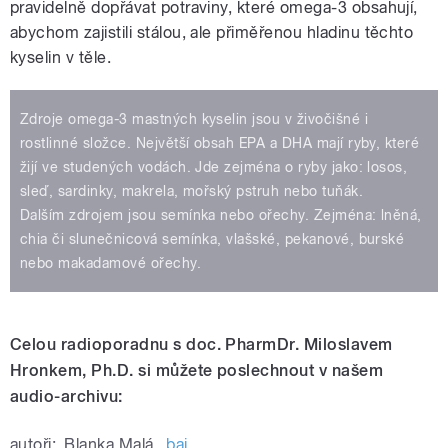
pravidelně dopřávat potraviny, které omega-3 obsahují,
abychom zajistili stálou, ale přiměřenou hladinu těchto
kyselin v těle.
Zdroje omega-3 mastných kyselin jsou v živočišné i
rostlinné složce. Největší obsah EPA a DHA mají ryby, které
žijí ve studených vodách. Jde zejména o ryby jako: losos,
sleď, sardinky, makrela, mořský pstruh nebo tuňák.
Dalším zdrojem jsou semínka nebo ořechy. Zejména: lněná,
chia či slunečnicová semínka, vlašské, pekanové, burské
nebo makadamové ořechy.
Celou radioporadnu s doc. PharmDr. Miloslavem
Hronkem, Ph.D. si můžete poslechnout v našem
audio-archivu:
autoři:
Blanka Malá
,
baj