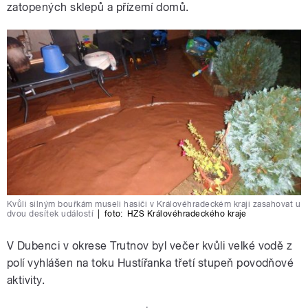
zatopených sklepů a přízemí domů.
Kvůli silným bouřkám museli hasiči v Královéhradeckém kraji zasahovat u
dvou desítek událostí
|
foto:
HZS Královéhradeckého kraje
V Dubenci v okrese Trutnov byl večer kvůli velké vodě z
polí vyhlášen na toku Hustířanka třetí stupeň povodňové
aktivity.