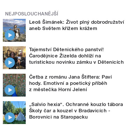
NEJPOSLOUCHANĚJŠÍ
Leoš Šimánek: Život plný dobrodružství
aneb Světem křížem krážem
Tajemství Dětenického panství!
Čarodějnice Žizelda dohlíží na
turistickou novinku zámku v Dětenicích
Četba z románu Jana Štiftera: Paví
hody. Emotivní a poetický příběh
z městečka Horní Jelení
„Salvio hexia“. Ochranné kouzlo tábora
Školy čar a kouzel v Bradavicích -
Borovnici na Staropacku