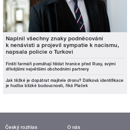
Naplnil všechny znaky podněcování
k nenávisti a projevil sympatie k nacismu,
napsala policie o Turkovi
Finští farmáři pomáhají hlídat hranice před Rusy, svými
dřívějšími největšími obchodními partnery
Jak těžké je dopátrat majitele dronu? Dálková identifikace
je hudba blízké budoucnosti, říká Plaček
Český rozhlas
O nás