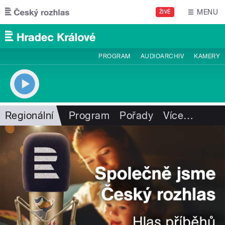
Přejít k hlavnímu obsahu
MENU
ŽIVĚ
PROGRAM
AUDIOARCHIV
KAMERY
Regionální
Program
Pořady
Více
…