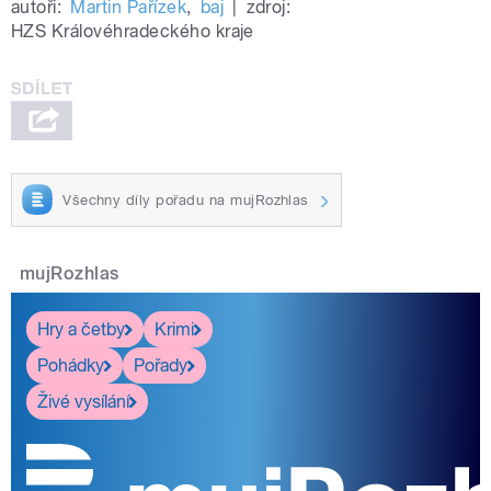
autoři:
Martin Pařízek
,
baj
|
zdroj:
HZS Královéhradeckého kraje
Všechny díly pořadu na mujRozhlas
mujRozhlas
Hry a četby
Krimi
Pohádky
Pořady
Živé vysílání