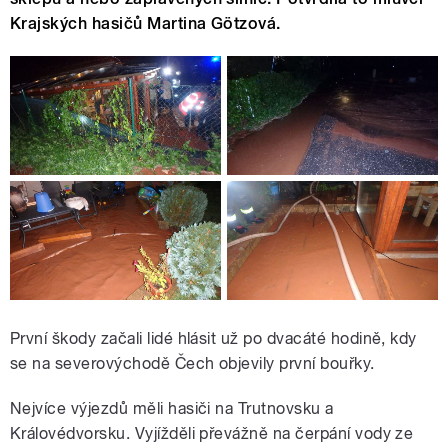
Krajských hasičů Martina Götzová.
První škody začali lidé hlásit už po dvacáté hodině, kdy
se na severovýchodě Čech objevily první bouřky.
Nejvíce výjezdů měli hasiči na Trutnovsku a
Královédvorsku. Vyjížděli převážně na čerpání vody ze