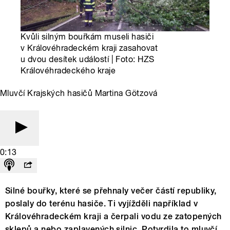
Kvůli silným bouřkám museli hasiči
v Královéhradeckém kraji zasahovat
u dvou desítek událostí | Foto: HZS
Královéhradeckého kraje
Mluvčí Krajských hasičů Martina Götzová
0:13
Silné bouřky, které se přehnaly večer částí republiky,
poslaly do terénu hasiče. Ti vyjížděli například v
Královéhradeckém kraji a čerpali vodu ze zatopených
sklepů a nebo zaplavených silnic. Potvrdila to mluvčí