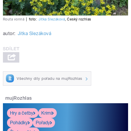
Routa vonná
|
foto:
Jitka Slezáková
,
Český rozhlas
autor:
Jitka Slezáková
Všechny díly pořadu na mujRozhlas
mujRozhlas
Hry a četby
Krimi
Pohádky
Pořady