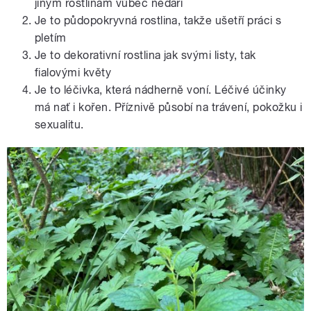
jiným rostlinám vůbec nedaří
Je to půdopokryvná rostlina, takže ušetří práci s
pletím
Je to dekorativní rostlina jak svými listy, tak
fialovými květy
Je to léčivka, která nádherně voní. Léčivé účinky
má nať i kořen. Příznivě působí na trávení, pokožku i
sexualitu.