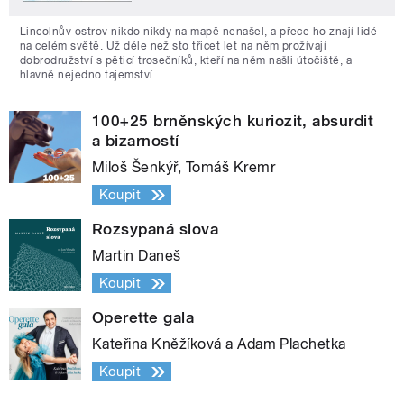
Lincolnův ostrov nikdo nikdy na mapě nenašel, a přece ho znají lidé
na celém světě. Už déle než sto třicet let na něm prožívají
dobrodružství s pěticí trosečníků, kteří na něm našli útočiště, a
hlavně nejedno tajemství.
100+25 brněnských kuriozit, absurdit
a bizarností
Miloš Šenkýř, Tomáš Kremr
Koupit
Rozsypaná slova
Martin Daneš
Koupit
Operette gala
Kateřina Kněžíková a Adam Plachetka
Koupit