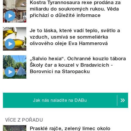
Kostra Tyrannosaura rexe prodána za
miliardu do soukromých rukou. Věda
přichází o důležité informace
Je to láska, které vadí teplo, světlo a
vzduch, usmívá se sommeliérka
olivového oleje Eva Hammerová
„Salvio hexia“. Ochranné kouzlo tábora
Školy čar a kouzel v Bradavicích -
Borovnici na Staropacku
Jak nás naladíte na DABu
VÍCE Z POŘADU
Prasklé rajče, zelený límec okolo