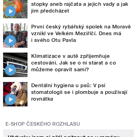
stopky aneb rajčata a jejich vady a jak
jim předcházet
První český rybářský spolek na Moravě
vznikl ve Velkém Meziříčí. Dnes má
i svého Otu Pavla
Klimatizace v autě zpříjemňuje
cestování. Jak se o ni starat a co
můžeme opravit sami?
Dentální hygiena u psů: V psí
stomatologii se i plombuje a používají
rovnátka
E-SHOP ČESKÉHO ROZHLASU