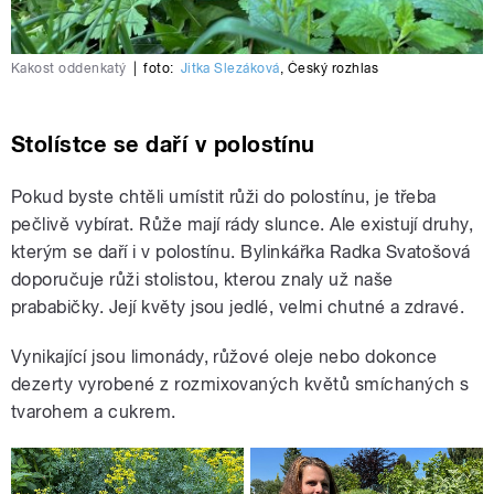
Kakost oddenkatý
|
foto:
Jitka Slezáková
,
Český rozhlas
Stolístce se daří v polostínu
Pokud byste chtěli umístit růži do polostínu, je třeba
pečlivě vybírat. Růže mají rády slunce. Ale existují druhy,
kterým se daří i v polostínu. Bylinkářka Radka Svatošová
doporučuje růži stolistou, kterou znaly už naše
prababičky. Její květy jsou jedlé, velmi chutné a zdravé.
Vynikající jsou limonády, růžové oleje nebo dokonce
dezerty vyrobené z rozmixovaných květů smíchaných s
tvarohem a cukrem.