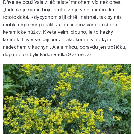
Dříve se používala v léčitelství mnohem víc než dnes.
„Lidé se ji trochu bojí i proto, že je ve slunném dni
fototoxická. Kdybychom si ji chtěli natrhat, tak by nás
mohla nepěkně popálit. Já na ni používám při sběru
keramické nůžky. Kvete velmi dlouho, je to hezký
keříček. I listy se dají použít jako koření s hořkým
nádechem v kuchyni. Ale s mírou, opravdu jen trošičku,“
doporučuje bylinkářka Radka Svatošová.