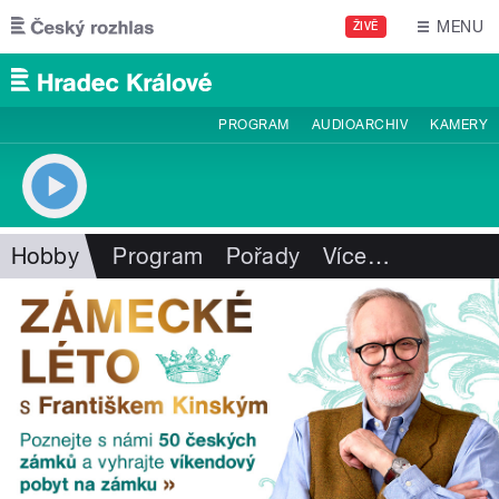
Přejít k hlavnímu obsahu
MENU
ŽIVĚ
PROGRAM
AUDIOARCHIV
KAMERY
Hobby
Program
Pořady
Více
…