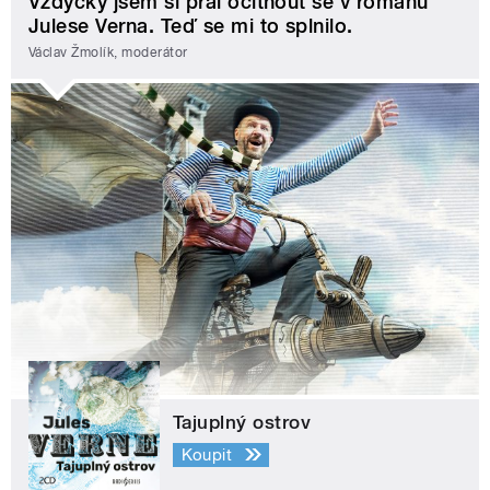
Vždycky jsem si přál ocitnout se v románu
Julese Verna. Teď se mi to splnilo.
Václav Žmolík, moderátor
Tajuplný ostrov
Koupit