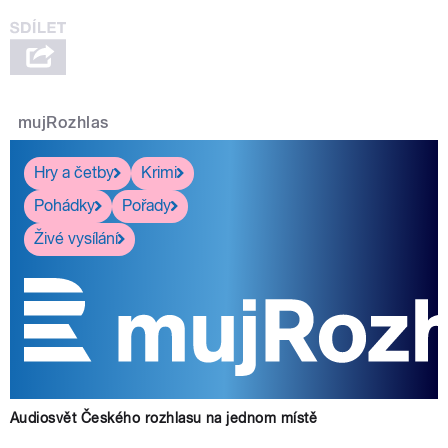
mujRozhlas
Hry a četby
Krimi
Pohádky
Pořady
Živé vysílání
Audiosvět Českého rozhlasu na jednom místě