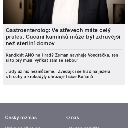
Gastroenterolog: Ve střevech máte celý
prales. Cucání kamínků může být zdravější
než sterilní domov
Kandidát ANO na Hrad? Zeman navrhuje Vondráčka, ten
si to prý musí ‚vyříkat sám se sebou‘
‚Tady už nic nezmůžeme.‘ Zvedající se hladina jezera
s hrochy a krokodýly ohrožuje tisíce Keňanů
Český rozhlas
O nás