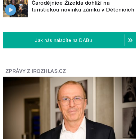
Čarodějnice Žizelda dohlíží na
turistickou novinku zámku v Dětenicích
Jak nás naladíte na DABu
ZPRÁVY Z IROZHLAS.CZ