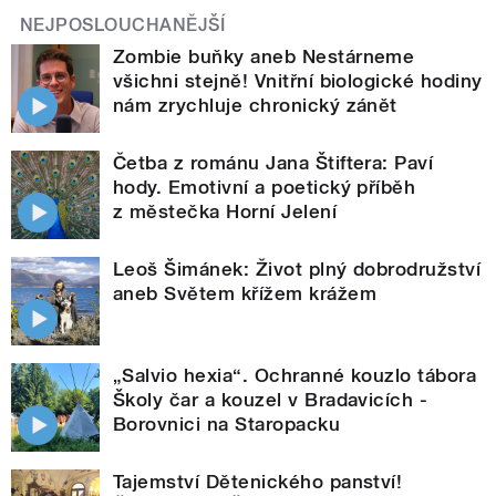
NEJPOSLOUCHANĚJŠÍ
Zombie buňky aneb Nestárneme
všichni stejně! Vnitřní biologické hodiny
nám zrychluje chronický zánět
Četba z románu Jana Štiftera: Paví
hody. Emotivní a poetický příběh
z městečka Horní Jelení
Leoš Šimánek: Život plný dobrodružství
aneb Světem křížem krážem
„Salvio hexia“. Ochranné kouzlo tábora
Školy čar a kouzel v Bradavicích -
Borovnici na Staropacku
Tajemství Dětenického panství!