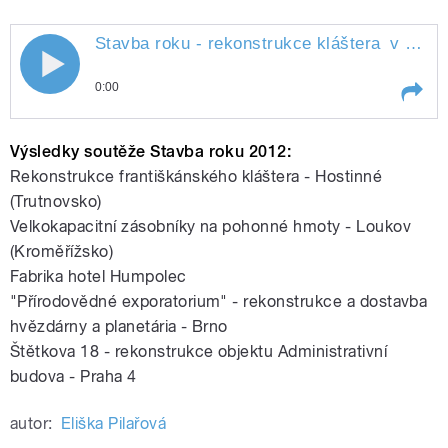
Stavba roku - rekonstrukce kláštera
v Hostinném
Stavba roku - rekonstrukce kláštera v
0:00
Hostinném
Play /
v
Stavba roku - rekonstrukce
Výsledky soutěže Stavba roku 2012:
Hostinném
kláštera
Rekonstrukce františkánského kláštera - Hostinné
(Trutnovsko)
Velkokapacitní zásobníky na pohonné hmoty - Loukov
(Kroměřížsko)
Fabrika hotel Humpolec
"Přírodovědné exporatorium" - rekonstrukce a dostavba
hvězdárny a planetária - Brno
pause
Štětkova 18 - rekonstrukce objektu Administrativní
budova - Praha 4
autor:
Eliška Pilařová