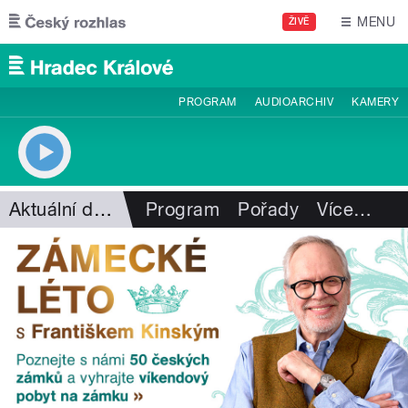
Přejít k hlavnímu obsahu
MENU
ŽIVĚ
PROGRAM
AUDIOARCHIV
KAMERY
Aktuální dění
Program
Pořady
Více
…