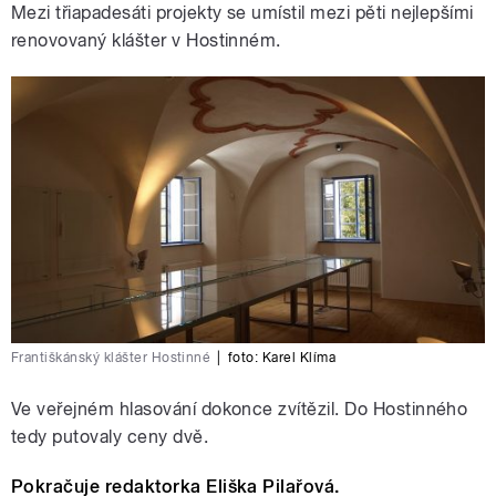
Mezi třiapadesáti projekty se umístil mezi pěti nejlepšími
renovovaný klášter v Hostinném.
Františkánský klášter Hostinné
|
foto: Karel Klíma
Ve veřejném hlasování dokonce zvítězil. Do Hostinného
tedy putovaly ceny dvě.
Pokračuje redaktorka Eliška Pilařová.