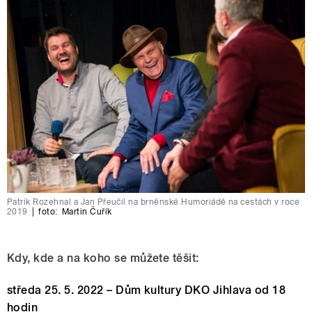
Patrik Rozehnal a Jan Přeučil na brněnské Humoriádě na cestách v roce
2019
|
foto:
Martin Čuřík
Kdy, kde a na koho se můžete těšit:
středa 25. 5. 2022 – Dům kultury DKO Jihlava od 18
hodin