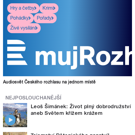
Hry a četby
Krimi
Pohádky
Pořady
Živé vysílání
Audiosvět Českého rozhlasu na jednom místě
NEJPOSLOUCHANĚJŠÍ
Leoš Šimánek: Život plný dobrodružství
aneb Světem křížem krážem