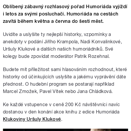
Oblíbený zábavný rozhlasový pořad Humoriáda vyjíždí
i letos za svými posluchači. Humoriáda na cestách
zavítá během května a června do šesti měst.
Uvidíte a uslyšíte ty nejlepší historky, vzpomínky a
anekdoty v podání Jiřího Krampola, Nadi Konvalinkové,
Uršuly Klukové a dalších našich humoriádníků. Své
kolegy bude zpovídat moderátor Patrik Rozehnal.
Budete mít příležitost sami hlasováním rozhodnout, které
historky od účinkujících uslyšíte a jakému vyprávění dáte
přednost. O hudební program se postarají například
Marcel Zmožek, Pavel Vítek nebo Jana Chládková.
Ke každé vstupence v ceně 200 Kč návštěvníci navíc
dostanou v den konání akce knihu z edice Humoriáda
Klukoviny Uršuly Klukové
.