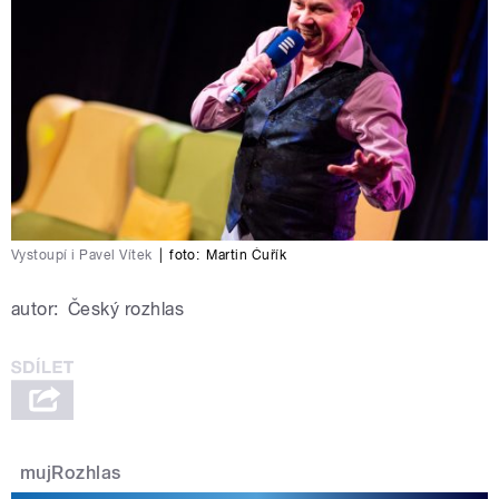
Vystoupí i Pavel Vítek
|
foto:
Martin Čuřík
autor:
Český rozhlas
mujRozhlas