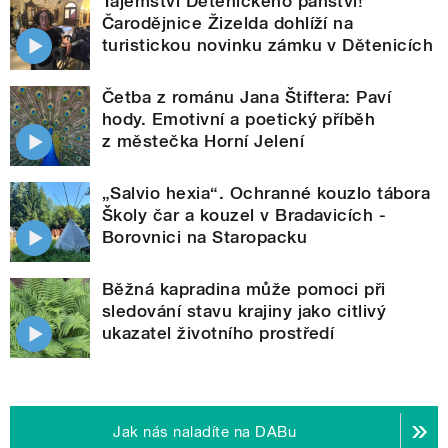
Tajemství Dětenického panství!
Čarodějnice Žizelda dohlíží na
turistickou novinku zámku v Dětenicích
Četba z románu Jana Štiftera: Paví
hody. Emotivní a poetický příběh
z městečka Horní Jelení
„Salvio hexia“. Ochranné kouzlo tábora
Školy čar a kouzel v Bradavicích -
Borovnici na Staropacku
Běžná kapradina může pomoci při
sledování stavu krajiny jako citlivý
ukazatel životního prostředí
Jak nás naladíte na DABu