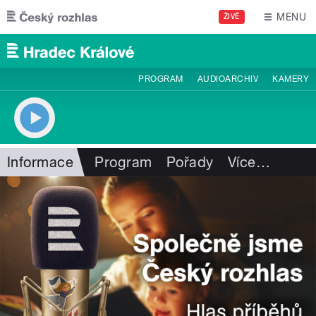
Přejít k hlavnímu obsahu
MENU
ŽIVĚ
PROGRAM
AUDIOARCHIV
KAMERY
Informace
Program
Pořady
Více
…