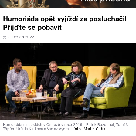
Humoriáda opět vyjíždí za posluchači!
Přijďte se pobavit
2. květen 2022
Humoriáda na cestách v Ostravě v roce 2019 - Patrik Rozehnal, Tomáš
Töpfer, Uršula Kluková a Václav Vydra
|
foto:
Martin Čuřík