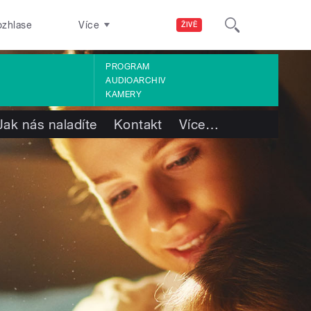
ozhlase
Více
ŽIVĚ
PROGRAM
AUDIOARCHIV
KAMERY
Jak nás naladíte
Kontakt
Více
…