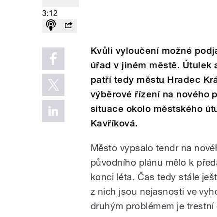
3:12
Kvůli vyloučení možné podja
úřad v jiném městě. Útulek 
patří tedy městu Hradec Krá
výběrové řízení na nového 
situace okolo městského út
Kavříková.
Město vypsalo tendr na novéh
původního plánu mělo k předá
konci léta. Čas tedy stále ješt
z nich jsou nejasnosti ve vyh
druhým problémem je trestní