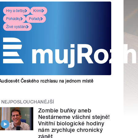
Hry a četby
Krimi
Pohádky
Pořady
Živé vysílání
Audiosvět Českého rozhlasu na jednom místě
NEJPOSLOUCHANĚJŠÍ
Zombie buňky aneb
Nestárneme všichni stejně!
Vnitřní biologické hodiny
nám zrychluje chronický
zánět