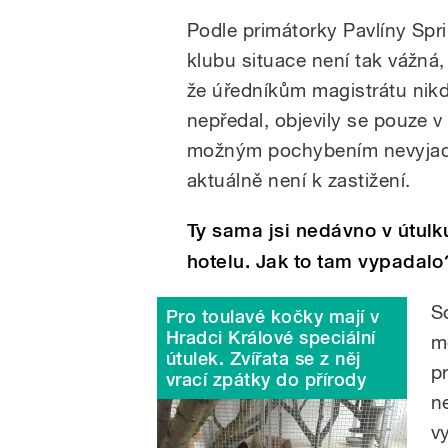
Podle primátorky Pavlíny Sp
klubu situace není tak vážná,
že úředníkům magistrátu nik
nepředal, objevily se pouze 
možným pochybením nevyjadř
aktuálně není k zastižení.
Ty sama jsi nedávno v útulk
hotelu. Jak to tam vypadalo
S
Pro toulavé kočky mají v
Hradci Králové speciální
m
útulek. Zvířata se z něj
p
vrací zpátky do přírody
n
v