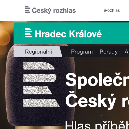
Přejít k hlavnímu obsahu
iRozhlas
Regionální
Program
Pořady
A