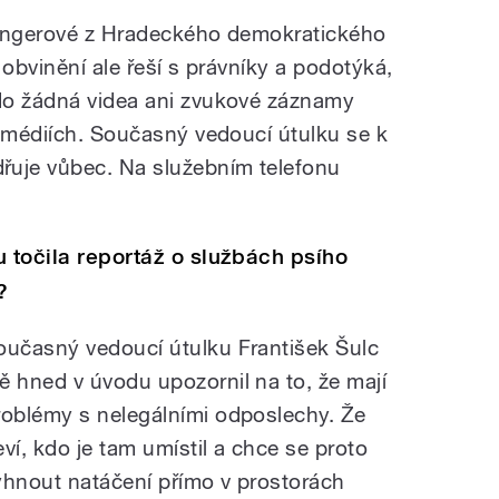
ringerové z Hradeckého demokratického
 obvinění ale řeší s právníky a podotýká,
do žádná videa ani zvukové záznamy
v médiích. Současný vedoucí útulku se k
uje vůbec. Na služebním telefonu
u točila reportáž o službách psího
?
oučasný vedoucí útulku František Šulc
ě hned v úvodu upozornil na to, že mají
roblémy s nelegálními odposlechy. Že
eví, kdo je tam umístil a chce se proto
yhnout natáčení přímo v prostorách