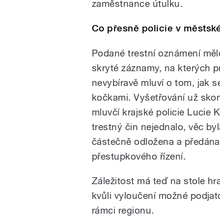
zaměstnance útulku.
Co přesně policie v městsk
Podané trestní oznámení mě
skryté záznamy, na kterých p
nevybíravě mluví o tom, jak s
kočkami. Vyšetřování už skon
mluvčí krajské policie Lucie
trestný čin nejednalo, věc by
částečně odložena a předána
přestupkového řízení.
Záležitost má teď na stole hr
kvůli vyloučení možné podjato
rámci regionu.