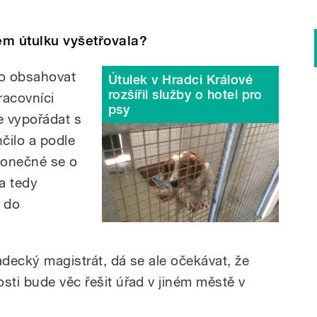
ém útulku vyšetřovala?
lo obsahovat
Útulek v Hradci Králové
rozšířil služby o hotel pro
racovníci
psy
e vypořádat s
čilo a podle
 Konečné se o
la tedy
 do
adecký magistrát, dá se ale očekávat, že
sti bude věc řešit úřad v jiném městě v