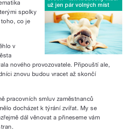
lematika
už jen pár volných míst
terými spolky
 toho, co je
ěhlo v
města
ala nového provozovatele. Připouští ale,
edníci znovu budou vracet až skončí
omě pracovních smluv zaměstnanců
 mělo docházet k týrání zvířat. My se
řejmě dál věnovat a přineseme vám
tran.