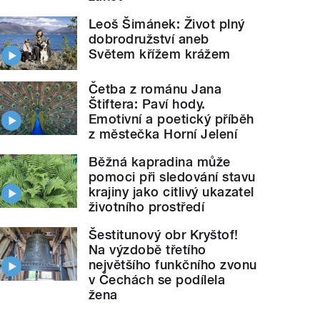
Leoš Šimánek: Život plný
dobrodružství aneb
Světem křížem krážem
Četba z románu Jana
Štiftera: Paví hody.
Emotivní a poetický příběh
z městečka Horní Jelení
Běžná kapradina může
pomoci při sledování stavu
krajiny jako citlivý ukazatel
životního prostředí
Šestitunový obr Kryštof!
Na výzdobě třetího
největšího funkčního zvonu
v Čechách se podílela
žena