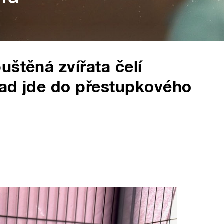
uštěná zvířata čelí
ípad jde do přestupkového