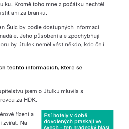
tulku. Kromě toho mne z počátku nechtěl
ustit ani za branku.
an Šulc by podle dostupných informací
 nadále. Jeho působení ale zpochybňují
názoru by útulek neměl vést někdo, kdo čelí
ch těchto informacích, které se
itelstvu jsem o útulku mluvila s
erovou za HDK.
ěrové řízení a
Psí hotely v době
dovolených praskají ve
 zvířat. Na
švech - ten hradecký hlásí