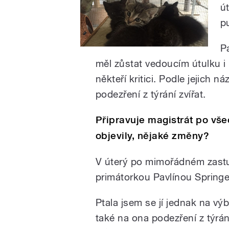
ú
p
P
měl zůstat vedoucím útulku i
někteří kritici. Podle jejich 
podezření z týrání zvířat.
Připravuje magistrát po vše
objevily, nějaké změny?
V úterý po mimořádném zastup
primátorkou Pavlínou Spring
Ptala jsem se jí jednak na výb
také na ona podezření z týrání