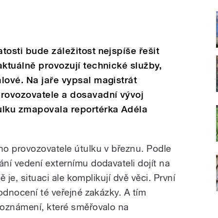
tosti bude záležitost nejspíše řešit
aktuálně provozují technické služby,
lové. Na jaře vypsal magistrát
provozovatele a dosavadní vývoj
ulku zmapovala reportérka Adéla
o provozovatele útulku v březnu. Podle
ní vedení externímu dodavateli dojít na
ě je, situaci ale komplikují dvě věci. První
odnocení té veřejné zakázky. A tím
 oznámení, které směřovalo na