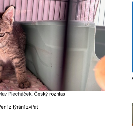
clav Plecháček
, Český rozhlas
ní z týrání zvířat