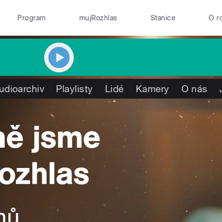
Program
mujRozhlas
Stanice
O r
udioarchiv
Playlisty
Lidé
Kamery
O nás