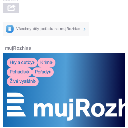
Všechny díly pořadu na mujRozhlas
mujRozhlas
Hry a četby
Krimi
Pohádky
Pořady
Živé vysílání