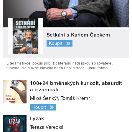
Setkání s Karlem Čapkem
Koupit
Literární fikce, pokus přiblížit literární nadsázkou spisovatele,
filozofa, ale hlavně člověka Karla Čapka trochu jinou formou.
100+24 brněnských kuriozit, absurdit
a bizarností
Miloš Šenkýř, Tomáš Kremr
Koupit
Lyžák
Tereza Verecká