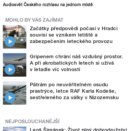
Audiosvět Českého rozhlasu na jednom místě
MOHLO BY VÁS ZAJÍMAT
Začátky předpovědi počasí v Hradci
souvisí se vznikem letiště a
zabezpečením leteckého provozu
Gripenem chrání náš vzdušný prostor.
A při akrobatických letech si užívá
v letadle víc volnosti
Pátrám po neuvěřitelném osudu
prastrýce, letce RAF Karla Kodeše,
sestřeleného za války v Nizozemsku
NEJPOSLOUCHANĚJŠÍ
Leoš Šimánek: Život plný dobrodružství