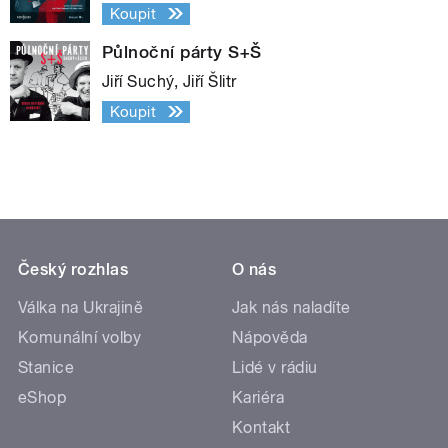
Koupit
Půlnoční párty S+Š
Jiří Suchý, Jiří Šlitr
Koupit
Český rozhlas
O nás
Válka na Ukrajině
Jak nás naladíte
Komunální volby
Nápověda
Stanice
Lidé v rádiu
eShop
Kariéra
Kontakt