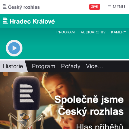
Přejít k hlavnímu obsahu
MENU
ŽIVĚ
PROGRAM
AUDIOARCHIV
KAMERY
Historie
Program
Pořady
Více
…