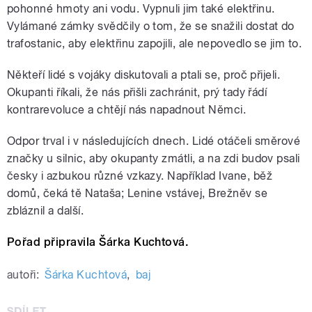
pohonné hmoty ani vodu. Vypnuli jim také elektřinu.
Vylámané zámky svědčily o tom, že se snažili dostat do
trafostanic, aby elektřinu zapojili, ale nepovedlo se jim to.
Někteří lidé s vojáky diskutovali a ptali se, proč přijeli.
Okupanti říkali, že nás přišli zachránit, prý tady řádí
kontrarevoluce a chtějí nás napadnout Němci.
Odpor trval i v následujících dnech. Lidé otáčeli směrové
značky u silnic, aby okupanty zmátli, a na zdi budov psali
česky i azbukou různé vzkazy. Například Ivane, běž
domů, čeká tě Nataša; Lenine vstávej, Brežněv se
zbláznil a další.
Pořad připravila Šárka Kuchtová.
autoři:
Šárka Kuchtová
,
baj