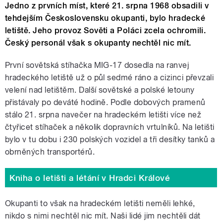
Jedno z prvních míst, které 21. srpna 1968 obsadili v
tehdejším Československu okupanti, bylo hradecké
letiště. Jeho provoz Sověti a Poláci zcela ochromili.
Český personál však s okupanty nechtěl nic mít.
První sovětská stíhačka MIG-17 dosedla na ranvej
hradeckého letiště už o půl sedmé ráno a cizinci převzali
velení nad letištěm. Další sovětské a polské letouny
přistávaly po deváté hodině. Podle dobových pramenů
stálo 21. srpna navečer na hradeckém letišti více než
čtyřicet stíhaček a několik dopravních vrtulníků. Na letišti
bylo v tu dobu i 230 polských vozidel a tři desítky tanků a
obrněných transportérů.
Kniha o letišti a létání v Hradci Králové
Okupanti to však na hradeckém letišti neměli lehké,
nikdo s nimi nechtěl nic mít. Naši lidé jim nechtěli dát