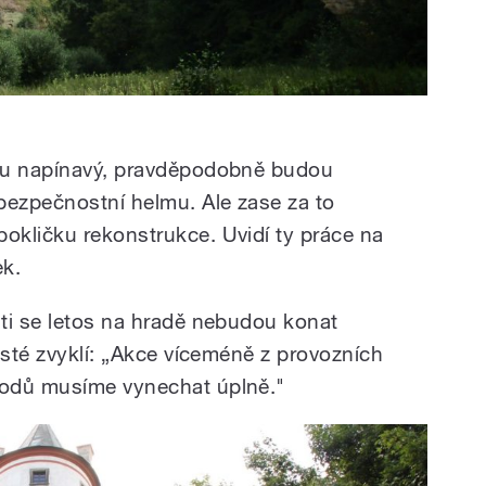
ku napínavý, pravděpodobně budou
bezpečnostní helmu. Ale zase za to
kličku rekonstrukce. Uvidí ty práce na
ek.
ti se letos na hradě nebudou konat
isté zvyklí: „Akce víceméně z provozních
vodů musíme vynechat úplně."