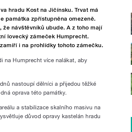
va hradu Kost na Jičínsku. Trvat má
bude památka zpřístupněna omezeně.
 že návštěvníků ubude. A z toho mají
stní lovecký zámeček Humprecht.
i zamíří i na prohlídky tohoto zámečku.
di na Humprecht více nalákat, aby
dnů nastoupí dělníci a přijedou těžké
adná oprava této památky.
reálu a stabilizace skalního masivu na
vysvětluje důvod opravy kastelán hradu