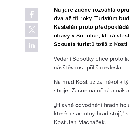
Na jaře začne rozsáhlá opra
dva až tři roky. Turistům 
Kastelán proto předpokládá,
obavy v Sobotce, která vla
Spousta turistů totiž z Kost
Vedení Sobotky chce proto li
návštěvnost příliš neklesla.
Na hrad Kost už za několik tý
stroje. Začne náročná a nákl
„Hlavně odvodnění hradního a
kterém samotný hrad stojí," 
Kost Jan Macháček.