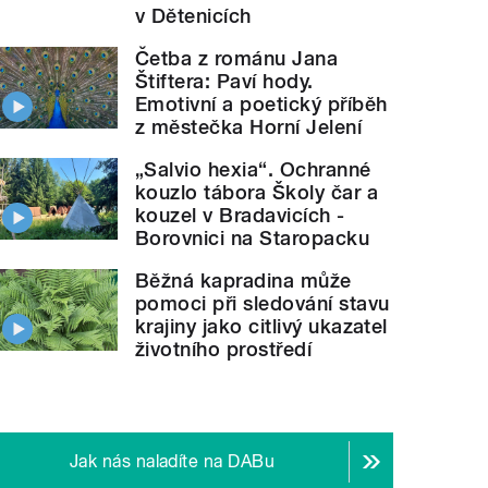
v Dětenicích
Četba z románu Jana
Štiftera: Paví hody.
Emotivní a poetický příběh
z městečka Horní Jelení
„Salvio hexia“. Ochranné
kouzlo tábora Školy čar a
kouzel v Bradavicích -
Borovnici na Staropacku
Běžná kapradina může
pomoci při sledování stavu
krajiny jako citlivý ukazatel
životního prostředí
Jak nás naladíte na DABu