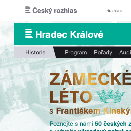
Přejít k hlavnímu obsahu
iRozhlas
Historie
Program
Pořady
Audi