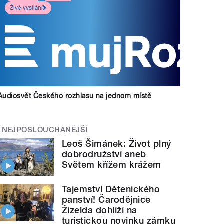
Živé vysílání
Audiosvět Českého rozhlasu na jednom místě
NEJPOSLOUCHANĚJŠÍ
Leoš Šimánek: Život plný
dobrodružství aneb
Světem křížem krážem
Tajemství Dětenického
panství! Čarodějnice
Žizelda dohlíží na
turistickou novinku zámku