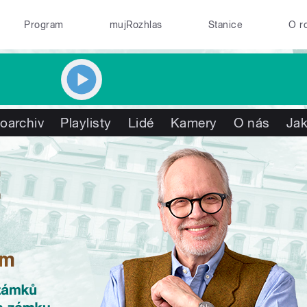
Program
mujRozhlas
Stanice
O r
oarchiv
Playlisty
Lidé
Kamery
O nás
Jak