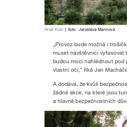
Hrad Kost
|
foto:
Jaroslava Mannová
„Provoz bude možná i trošič
muset návštěvníci vyfasovat 
budou moci nahlédnout pod po
vlastní oči," říká Jan Macháč
A dodává, že kvůli bezpečnos
žádné akce, na které jsou tur
a hlavně bezpečnostních dů