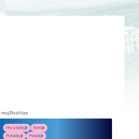
mujRozhlas
Hry a četby
Krimi
Pohádky
Pořady