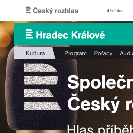
Přejít k hlavnímu obsahu
iRozhlas
Kultura
Program
Pořady
Audi