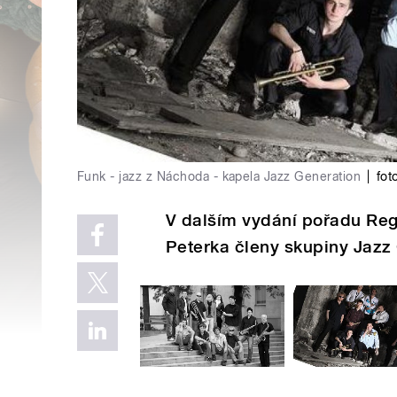
Funk - jazz z Náchoda - kapela Jazz Generation
|
fot
V dalším vydání pořadu Re
Peterka členy skupiny Jazz