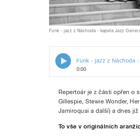
Funk - jazz z Náchoda - kapela Jazz Gener
Funk - jazz z Náchoda - ka
Funk - jazz z Náchoda -
0:00
Funk - jazz z Náchoda
Play
Repertoár je z části opřen o
Gillespie, Stewie Wonder, H
Jamiroquai a další) a dnes již 
To vše v originálních aranž