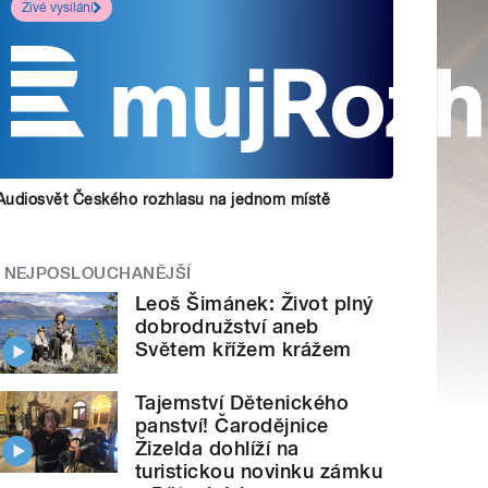
Živé vysílání
Audiosvět Českého rozhlasu na jednom místě
NEJPOSLOUCHANĚJŠÍ
Leoš Šimánek: Život plný
dobrodružství aneb
Světem křížem krážem
Tajemství Dětenického
panství! Čarodějnice
Žizelda dohlíží na
turistickou novinku zámku