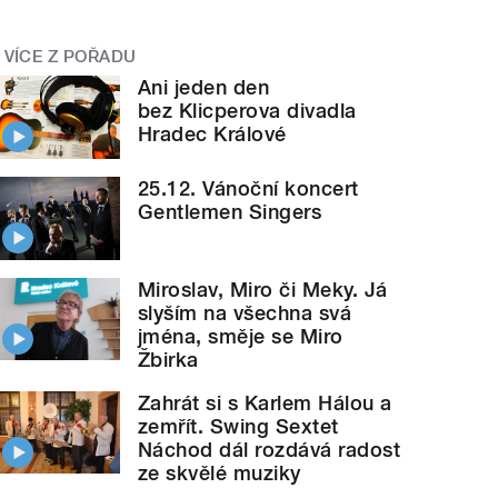
VÍCE Z POŘADU
Ani jeden den
bez Klicperova divadla
Hradec Králové
25.12. Vánoční koncert
Gentlemen Singers
choda - kapela Jazz
Generation
" style="">
Funk - ja
Miroslav, Miro či Meky. Já
slyším na všechna svá
jména, směje se Miro
Žbirka
Zahrát si s Karlem Hálou a
zemřít. Swing Sextet
Náchod dál rozdává radost
ze skvělé muziky