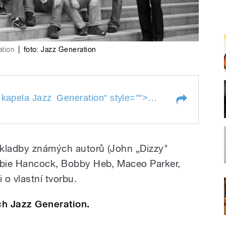
ation
|
foto: Jazz Generation
pela Jazz Generation
Funk - jazz z Ná
 kapela Jazz
Generation
" style="">
 - kapela Jazz
Generation
 skladby známých autorů (John „Dizzy"
erbie Hancock, Bobby Heb, Maceo Parker,
i o vlastní tvorbu.
ích Jazz Generation.