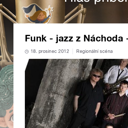
Funk - jazz z Náchoda 
18. prosinec 2012
Regionální scéna