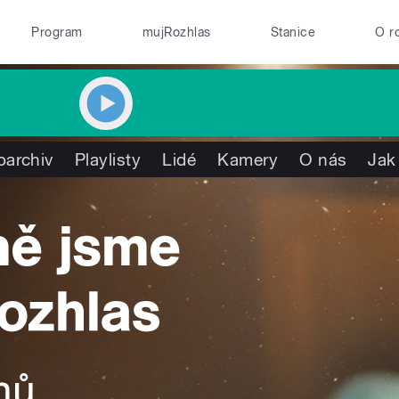
Program
mujRozhlas
Stanice
O r
oarchiv
Playlisty
Lidé
Kamery
O nás
Jak