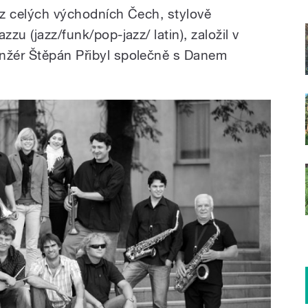
ů z celých východních Čech, stylově
zzu (jazz/funk/pop-jazz/ latin), založil v
anžér Štěpán Přibyl společně s Danem