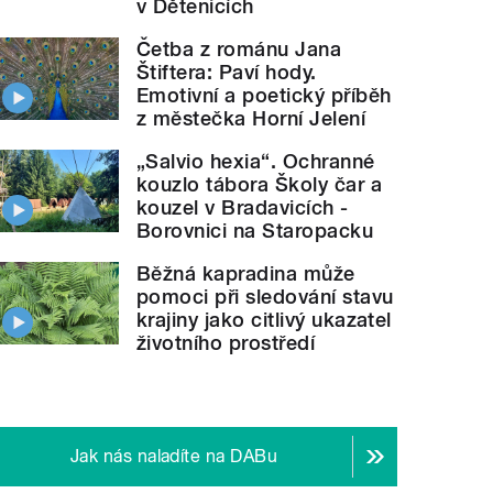
v Dětenicích
Četba z románu Jana
Štiftera: Paví hody.
Emotivní a poetický příběh
z městečka Horní Jelení
„Salvio hexia“. Ochranné
kouzlo tábora Školy čar a
kouzel v Bradavicích -
Borovnici na Staropacku
Běžná kapradina může
pomoci při sledování stavu
krajiny jako citlivý ukazatel
životního prostředí
Jak nás naladíte na DABu