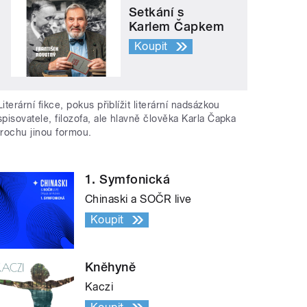
Setkání s
Karlem Čapkem
Koupit
Literární fikce, pokus přiblížit literární nadsázkou
spisovatele, filozofa, ale hlavně člověka Karla Čapka
trochu jinou formou.
1. Symfonická
Chinaski a SOČR live
Koupit
Kněhyně
Kaczi