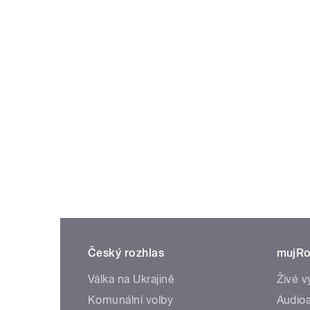
Český rozhlas
mujRo
Válka na Ukrajině
Živé v
Komunální volby
Audioa