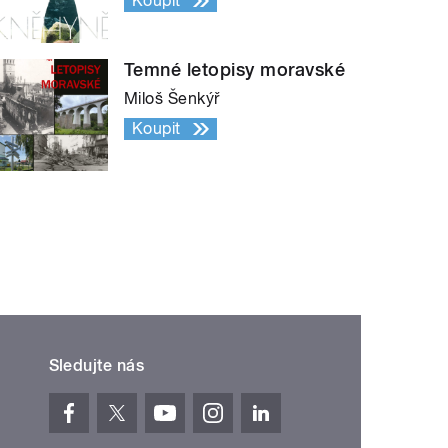
Koupit
Temné letopisy moravské
Miloš Šenkýř
Koupit
Sledujte nás