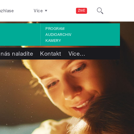
ozhlase
Více
ŽIVĚ
PROGRAM
AUDIOARCHIV
KAMERY
 nás naladíte
Kontakt
Více
…