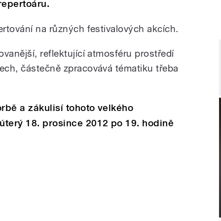
repertoáru.
ertování na různých festivalových akcích.
vanější, reflektující atmosféru prostředí
bech, částečně zpracovává tématiku třeba
orbě a zákulisí tohoto velkého
 úterý 18. prosince 2012 po 19. hodině