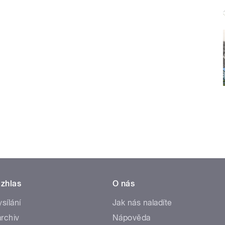
zhlas
O nás
ysílání
Jak nás naladíte
rchiv
Nápověda