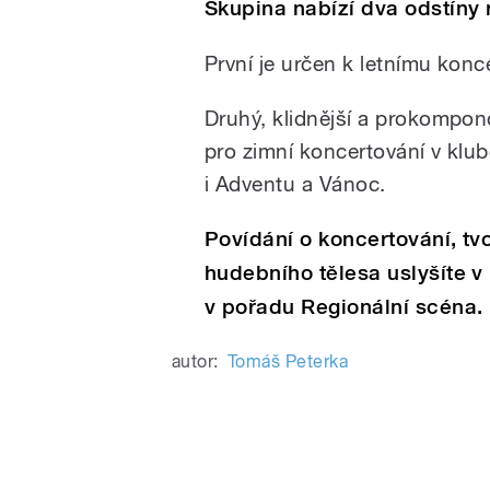
Skupina nabízí dva odstíny 
/
První je určen k letnímu konc
Druhý, klidnější a prokompono
pro zimní koncertování v klu
i Adventu a Vánoc.
Povídání o koncertování, tv
pause
hudebního tělesa uslyšíte v
v pořadu Regionální scéna.
autor:
Tomáš Peterka