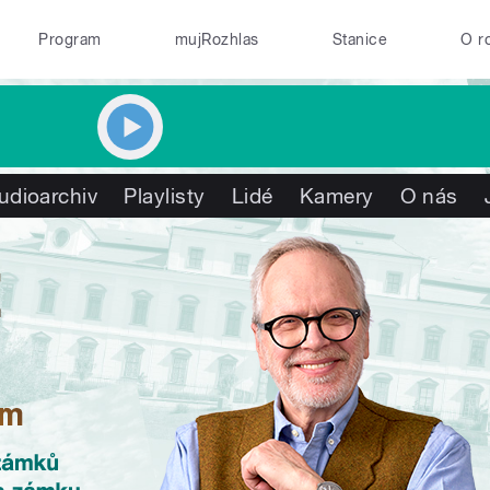
Program
mujRozhlas
Stanice
O r
udioarchiv
Playlisty
Lidé
Kamery
O nás