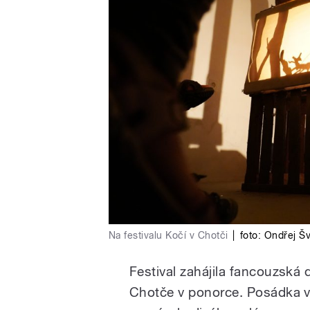
Na festivalu Kočí v Chotči
|
foto:
Ondřej Šv
Festival zahájila fancouzská d
Chotče v ponorce. Posádka vy