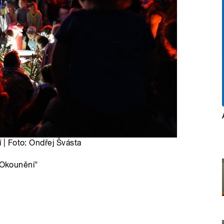
í | Foto: Ondřej Švásta
 "Okounění"