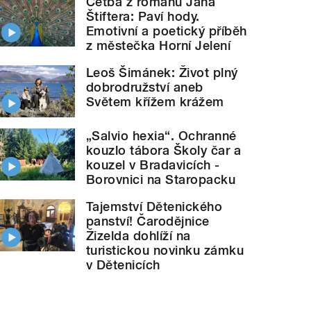
Četba z románu Jana
Štiftera: Paví hody.
Emotivní a poetický příběh
z městečka Horní Jelení
Leoš Šimánek: Život plný
dobrodružství aneb
Světem křížem krážem
„Salvio hexia“. Ochranné
kouzlo tábora Školy čar a
kouzel v Bradavicích -
Borovnici na Staropacku
Tajemství Dětenického
panství! Čarodějnice
Žizelda dohlíží na
turistickou novinku zámku
v Dětenicích