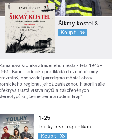
Šikmý kostel 3
Koupit
Románová kronika ztraceného města - léta 1945–
1961. Karin Lednická předkládá do značné míry
převratný, dosavadní paradigma měnící obraz
hornického regionu, jehož zahlazenou historii stále
překrývá tlustá vrstva mýtů a zakořeněných
stereotypů o „černé zemi a rudém kraji“.
1-25
Toulky první republikou
Koupit