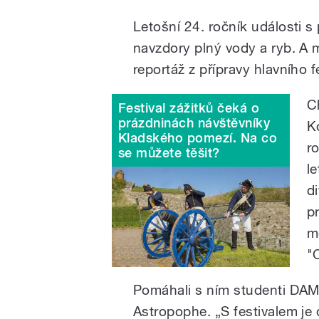
Letošní 24. ročník události 
navzdory plný vody a ryb. A 
reportáž z přípravy hlavního 
C
Festival zážitků čeká o
prázdninách návštěvníky
K
Kladského pomezí. Na co
r
se můžete těšit?
l
d
pr
m
"
Pomáhali s ním studenti DAM
Astropophe. „S festivalem je 