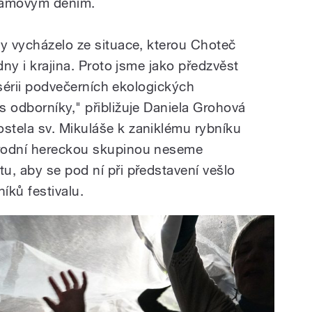
gramovým děním.
dy vycházelo ze situace, kterou Choteč
dny i krajina. Proto jsme jako předzvěst
i sérii podvečerních ekologických
s odborníky," přibližuje Daniela Grohová
stela sv. Mikuláše k zaniklému rybníku
árodní hereckou skupinou neseme
u, aby se pod ní při představení vešlo
íků festivalu.