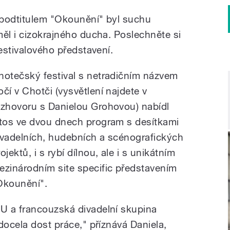
s podtitulem "Okounění" byl suchu
měl i cizokrajného ducha. Poslechněte si
festivalového představení.
hotečský festival s netradičním názvem
očí v Chotči (vysvětlení najdete v
ozhovoru s Danielou Grohovou) nabídl
etos ve dvou dnech program s desítkami
ivadelních, hudebních a scénografických
ojektů, i s rybí dílnou, ale i s unikátním
ezinárodním site specific představením
Okounění".
U a francouzská divadelní skupina
docela dost práce," příznává Daniela,