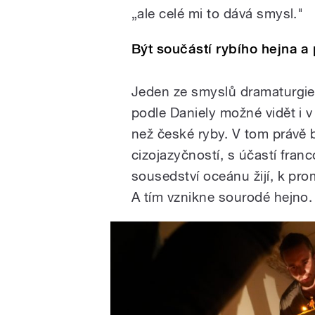
„ale celé mi to dává smysl."
Být součástí rybího hejna a
Jeden ze smyslů dramaturgie b
podle Daniely možné vidět i v
než české ryby. V tom právě 
cizojazyčností, s účastí fran
sousedství oceánu žijí, k prom
A tím vznikne sourodé hejno.