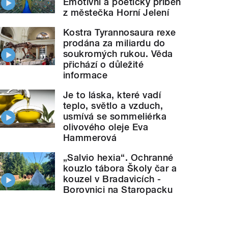
Emotivní a poetický příběh
z městečka Horní Jelení
Kostra Tyrannosaura rexe
prodána za miliardu do
soukromých rukou. Věda
přichází o důležité
informace
Je to láska, které vadí
teplo, světlo a vzduch,
usmívá se sommeliérka
olivového oleje Eva
Hammerová
„Salvio hexia“. Ochranné
kouzlo tábora Školy čar a
kouzel v Bradavicích -
Borovnici na Staropacku