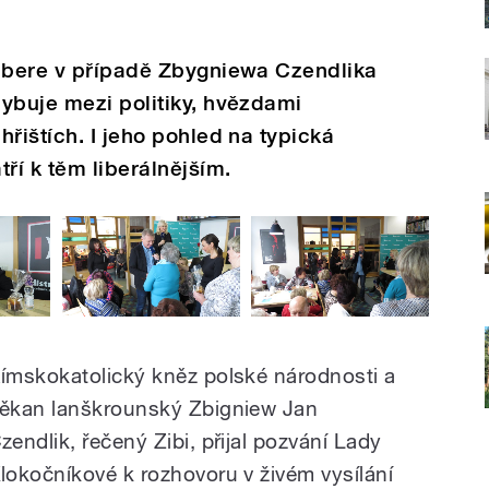
e bere v případě Zbygniewa Czendlika
ybuje mezi politiky, hvězdami
řištích. I jeho pohled na typická
ří k těm liberálnějším.
ímskokatolický kněz polské národnosti a
ěkan lanškrounský Zbigniew Jan
zendlik, řečený Zibi, přijal pozvání Lady
lokočníkové k rozhovoru v živém vysílání