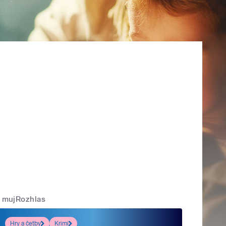
mujRozhlas
Hry a četby
Krimi