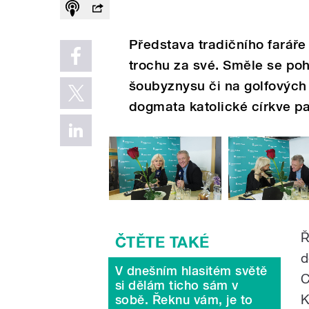
Představa tradičního farář
trochu za své. Směle se poh
šoubyznysu či na golfových h
dogmata katolické církve pat
Ř
d
V dnešním hlasitém světě
C
si dělám ticho sám v
K
sobě. Řeknu vám, je to