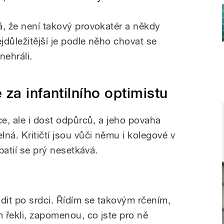
á, že není takový provokatér a někdy
důležitější je podle něho chovat se
nehráli.
za infantilního optimistu
ce, ale i dost odpůrců, a jeho povaha
ná. Kritičtí jsou vůči němu i kolegové v
ipatií se prý nesetkává.
lik hostem Lady Klokočníkové
dit po srdci. Řídím se takovým rčením,
m řekli, zapomenou, co jste pro ně