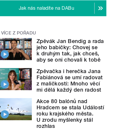
Jak nás naladíte na DABu
VÍCE Z POŘADU
Zpěvák Jan Bendig a rada
jeho babičky: Chovej se
k druhým tak, jak chceš,
aby se oni chovali k tobě
Zpěvačka i herečka Jana
Fabiánová se umí radovat
z maličkostí: Mnoho věcí
mi dělá každý den radost
Akce 80 balónů nad
Hradcem se stala Událostí
roku krajského města.
U zrodu myšlenky stál
rozhlas