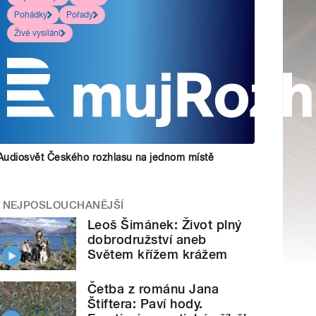
Pohádky
Pořady
Živé vysílání
Audiosvět Českého rozhlasu na jednom místě
NEJPOSLOUCHANĚJŠÍ
Leoš Šimánek: Život plný
dobrodružství aneb
Světem křížem krážem
Četba z románu Jana
Štiftera: Paví hody.