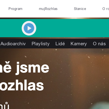
Program
mujRozhlas
Stanice
O r
Audioarchiv
Playlisty
Lidé
Kamery
O nás