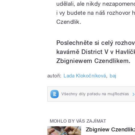
udělali, ale nikdy nezapomenou
i vy budete na náš rozhovor 
Czendlik.
Poslechněte si celý rozho
kavárně District V v Havlí
Zbigniewem Czendlikem.
autoři:
Lada Klokočníková
,
baj
Všechny díly pořadu na mujRozhlas
MOHLO BY VÁS ZAJÍMAT
Zbigniew Czendlik