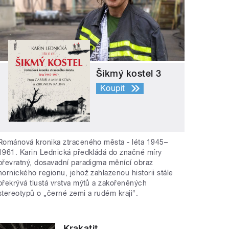
Šikmý kostel 3
Koupit
Románová kronika ztraceného města - léta 1945–
1961. Karin Lednická předkládá do značné míry
převratný, dosavadní paradigma měnící obraz
hornického regionu, jehož zahlazenou historii stále
překrývá tlustá vrstva mýtů a zakořeněných
stereotypů o „černé zemi a rudém kraji“.
Krakatit