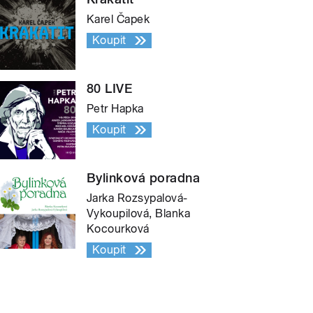
Karel Čapek
Koupit
80 LIVE
Petr Hapka
Koupit
Bylinková poradna
Jarka Rozsypalová-
Vykoupilová, Blanka
Kocourková
Koupit