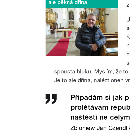
ale pěkná dřina
z
„
s
ř
n
n
s
spousta hluku. Myslím, že to 
Je to ale dřina, nalézt onen v
Připadám si jak pr
prolétávám repub
naštěstí ne celý
Zbigniew Jan Czendli