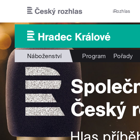
Přejít k hlavnímu obsahu
iRozhlas
Náboženství
Program
Pořady