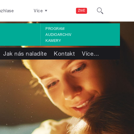
ozhlase
Více
ŽIVĚ
PROGRAM
AUDIOARCHIV
KAMERY
Jak nás naladíte
Kontakt
Více
…