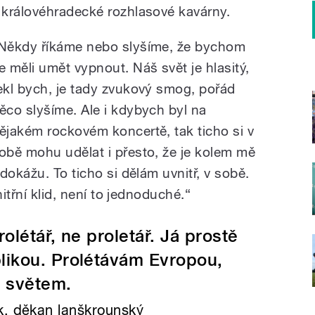
 královéhradecké rozhlasové kavárny.
Někdy říkáme nebo slyšíme, že bychom
e měli umět vypnout. Náš svět je hlasitý,
ekl bych, je tady zvukový smog, pořád
ěco slyšíme. Ale i kdybych byl na
ějakém rockovém koncertě, tak ticho si v
obě mohu udělat i přesto, že je kolem mě
dokážu. To ticho si dělám uvnitř, v sobě.
nitřní klid, není to jednoduché.“
olétář, ne proletář. Já prostě
likou. Prolétávám Evropou,
m světem.
k, děkan lanškrounský