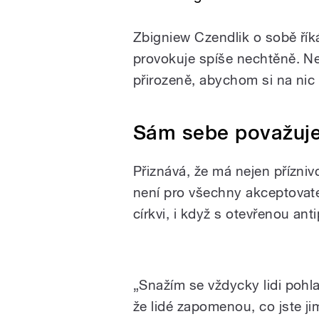
Zbigniew Czendlik
o sobě řík
provokuje spíše nechtěně. Nej
přirozeně, abychom si na nic 
Sám sebe považuje 
Přiznává, že má nejen přízniv
není pro všechny akceptovatel
církvi, i když s otevřenou ant
Farář Zbigniew Jan Czend
„Snažím se vždycky lidi pohla
že lidé zapomenou, co jste ji