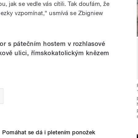
, jak se vedle vás cítili. Tak doufám, že
hezky vzpomínat,“ usmívá se Zbigniew
vor s pátečním hostem v rozhlasové
čkově ulici, římskokatolickým knězem
: Pomáhat se dá i pletením ponožek