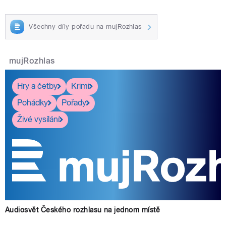
Všechny díly pořadu na mujRozhlas
mujRozhlas
Hry a četby
Krimi
Pohádky
Pořady
Živé vysílání
Audiosvět Českého rozhlasu na jednom místě