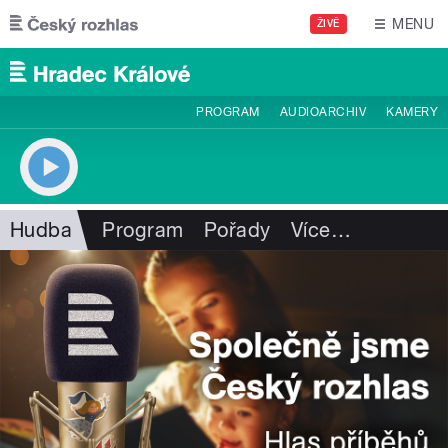
Přejít k hlavnímu obsahu
MENU
ŽIVĚ
PROGRAM
AUDIOARCHIV
KAMERY
Hudba
Program
Pořady
Více
…