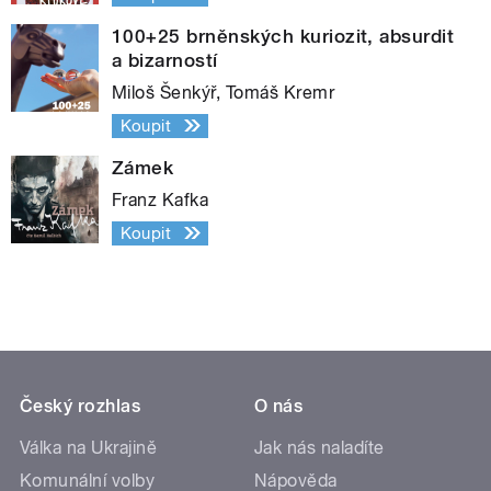
100+25 brněnských kuriozit, absurdit
a bizarností
Miloš Šenkýř, Tomáš Kremr
Koupit
Zámek
Franz Kafka
Koupit
Český rozhlas
O nás
Válka na Ukrajině
Jak nás naladíte
Komunální volby
Nápověda