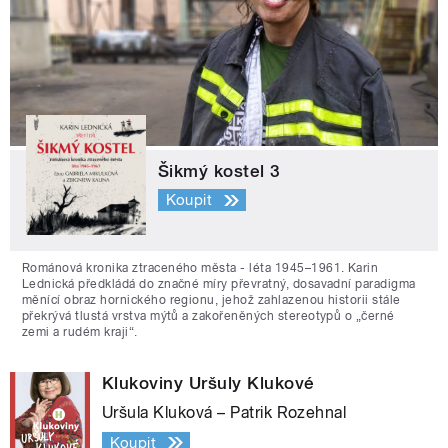
Šikmý kostel 3
Koupit
Románová kronika ztraceného města - léta 1945–1961. Karin
Lednická předkládá do značné míry převratný, dosavadní paradigma
měnící obraz hornického regionu, jehož zahlazenou historii stále
překrývá tlustá vrstva mýtů a zakořeněných stereotypů o „černé
zemi a rudém kraji“.
Klukoviny Uršuly Klukové
Uršula Kluková – Patrik Rozehnal
Koupit