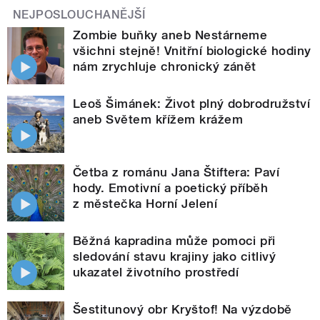
NEJPOSLOUCHANĚJŠÍ
Zombie buňky aneb Nestárneme
všichni stejně! Vnitřní biologické hodiny
nám zrychluje chronický zánět
Leoš Šimánek: Život plný dobrodružství
aneb Světem křížem krážem
Četba z románu Jana Štiftera: Paví
hody. Emotivní a poetický příběh
z městečka Horní Jelení
Běžná kapradina může pomoci při
sledování stavu krajiny jako citlivý
ukazatel životního prostředí
Šestitunový obr Kryštof! Na výzdobě