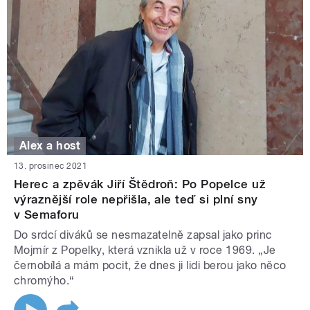
Alex a host
13. prosinec 2021
Herec a zpěvák Jiří Štědroň: Po Popelce už
výraznější role nepřišla, ale teď si plní sny
v Semaforu
Do srdcí diváků se nesmazatelně zapsal jako princ
Mojmír z Popelky, která vznikla už v roce 1969. „Je
černobílá a mám pocit, že dnes ji lidi berou jako něco
chromýho.“