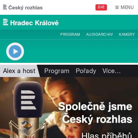
Přejít k hlavnímu obsahu
MENU
ŽIVĚ
PROGRAM
AUDIOARCHIV
KAMERY
Alex a host
Program
Pořady
Více
…