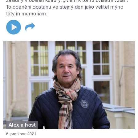
zásluhy v oblasti kultury. „Mám k tomu zvláštní vztah.
To ocenění dostanu ve stejný den jako velitel mýho
táty in memoriam.“
Alex a host
6. prosinec 2021