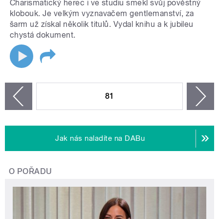
Charismatický herec i ve studiu smekl svůj pověstný
klobouk. Je velkým vyznavačem gentlemanství, za
šarm už získal několik titulů. Vydal knihu a k jubileu
chystá dokument.
STRÁNKY
81
n
zí
Jak nás naladíte na DABu
O POŘADU