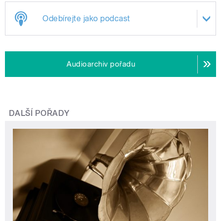
Odebírejte jako podcast
Audioarchiv pořadu
DALŠÍ POŘADY