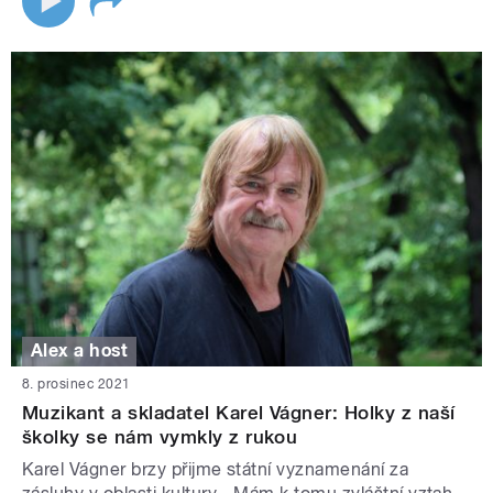
Alex a host
8. prosinec 2021
Muzikant a skladatel Karel Vágner: Holky z naší
školky se nám vymkly z rukou
Karel Vágner brzy přijme státní vyznamenání za