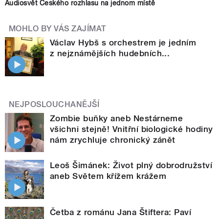
Audiosvět Českého rozhlasu na jednom místě
MOHLO BY VÁS ZAJÍMAT
Václav Hybš s orchestrem je jedním
z nejznámějších hudebních...
NEJPOSLOUCHANĚJŠÍ
Zombie buňky aneb Nestárneme
všichni stejně! Vnitřní biologické hodiny
nám zrychluje chronický zánět
Leoš Šimánek: Život plný dobrodružství
aneb Světem křížem krážem
Četba z románu Jana Štiftera: Paví