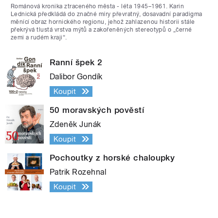
Románová kronika ztraceného města - léta 1945–1961. Karin
Lednická předkládá do značné míry převratný, dosavadní paradigma
měnící obraz hornického regionu, jehož zahlazenou historii stále
překrývá tlustá vrstva mýtů a zakořeněných stereotypů o „černé
zemi a rudém kraji“.
Ranní špek 2
Dalibor Gondík
Koupit
50 moravských pověstí
Zdeněk Junák
Koupit
Pochoutky z horské chaloupky
Patrik Rozehnal
Koupit