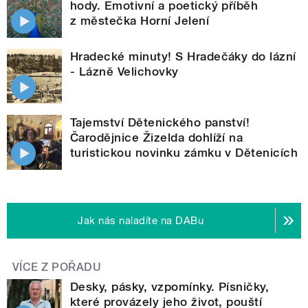
hody. Emotivní a poetický příběh
z městečka Horní Jelení
Hradecké minuty! S Hradečáky do lázní
- Lázně Velichovky
Tajemství Dětenického panství!
Čarodějnice Žizelda dohlíží na
turistickou novinku zámku v Dětenicích
Jak nás naladíte na DABu
VÍCE Z POŘADU
Desky, pásky, vzpomínky. Písničky,
které provázely jeho život, pouští