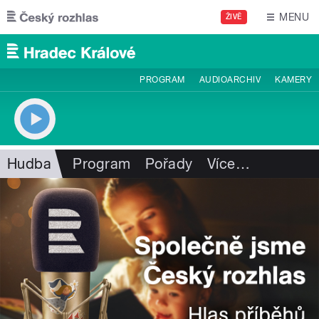
Přejít k hlavnímu obsahu
MENU
ŽIVĚ
PROGRAM
AUDIOARCHIV
KAMERY
Hudba
Program
Pořady
Více
…