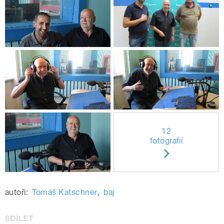
12
fotografií
autoři:
Tomáš Katschner
,
baj