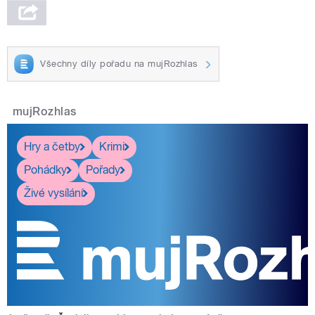
Všechny díly pořadu na mujRozhlas
mujRozhlas
Hry a četby
Krimi
Pohádky
Pořady
Živé vysílání