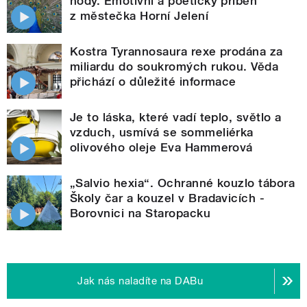
hody. Emotivní a poetický příběh
z městečka Horní Jelení
Kostra Tyrannosaura rexe prodána za
miliardu do soukromých rukou. Věda
přichází o důležité informace
Je to láska, které vadí teplo, světlo a
vzduch, usmívá se sommeliérka
olivového oleje Eva Hammerová
„Salvio hexia“. Ochranné kouzlo tábora
Školy čar a kouzel v Bradavicích -
Borovnici na Staropacku
Jak nás naladíte na DABu