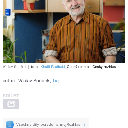
Václav Souček
|
foto:
Khalil Baalbaki
,
Český rozhlas
,
Český rozhlas
autoři:
Václav Souček
,
baj
Všechny díly pořadu na mujRozhlas