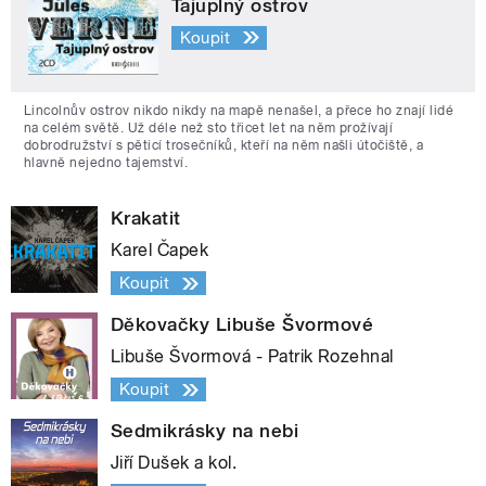
Tajuplný ostrov
Koupit
Lincolnův ostrov nikdo nikdy na mapě nenašel, a přece ho znají lidé
na celém světě. Už déle než sto třicet let na něm prožívají
dobrodružství s pěticí trosečníků, kteří na něm našli útočiště, a
hlavně nejedno tajemství.
Krakatit
Karel Čapek
Koupit
Děkovačky Libuše Švormové
Libuše Švormová - Patrik Rozehnal
Koupit
Sedmikrásky na nebi
Jiří Dušek a kol.