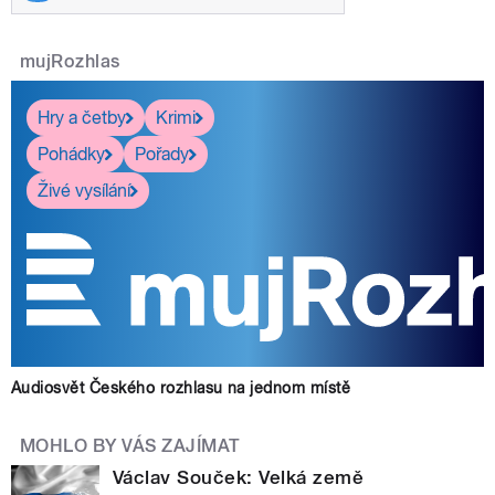
mujRozhlas
Hry a četby
Krimi
Pohádky
Pořady
Živé vysílání
Audiosvět Českého rozhlasu na jednom místě
MOHLO BY VÁS ZAJÍMAT
Václav Souček: Velká země