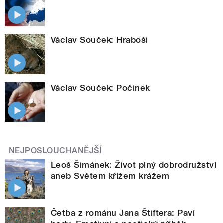
Václav Souček: Hraboši
Václav Souček: Počinek
NEJPOSLOUCHANĚJŠÍ
Leoš Šimánek: Život plný dobrodružství
aneb Světem křížem krážem
Četba z románu Jana Štiftera: Paví