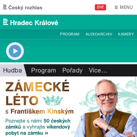
Přejít k hlavnímu obsahu
MENU
ŽIVĚ
PROGRAM
AUDIOARCHIV
KAMERY
Hudba
Program
Pořady
Více
…