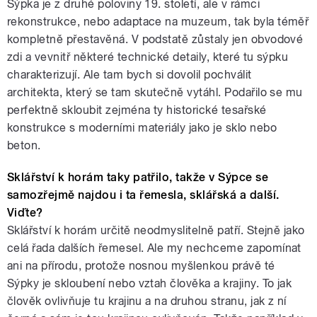
Sýpka je z druhé poloviny 19. století, ale v rámci
rekonstrukce, nebo adaptace na muzeum, tak byla téměř
kompletně přestavěná. V podstatě zůstaly jen obvodové
zdi a vevnitř některé technické detaily, které tu sýpku
charakterizují. Ale tam bych si dovolil pochválit
architekta, který se tam skutečně vytáhl. Podařilo se mu
perfektně skloubit zejména ty historické tesařské
konstrukce s moderními materiály jako je sklo nebo
beton.
Sklářství k horám taky patřilo, takže v Sýpce se
samozřejmě najdou i ta řemesla, sklářská a další.
Viďte?
Sklářství k horám určitě neodmyslitelně patří. Stejně jako
celá řada dalších řemesel. Ale my nechceme zapomínat
ani na přírodu, protože nosnou myšlenkou právě té
Sýpky je skloubení nebo vztah člověka a krajiny. To jak
člověk ovlivňuje tu krajinu a na druhou stranu, jak z ní