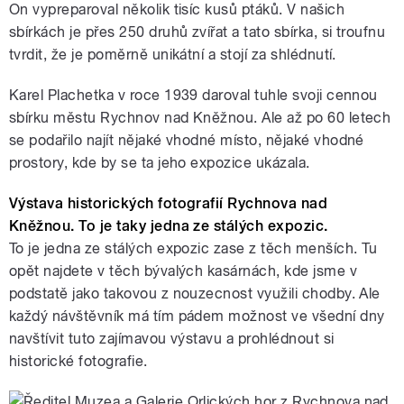
On vypreparoval několik tisíc kusů ptáků. V našich
sbírkách je přes 250 druhů zvířat a tato sbírka, si troufnu
tvrdit, že je poměrně unikátní a stojí za shlédnutí.
Karel Plachetka v roce 1939 daroval tuhle svoji cennou
sbírku městu Rychnov nad Kněžnou. Ale až po 60 letech
se podařilo najít nějaké vhodné místo, nějaké vhodné
prostory, kde by se ta jeho expozice ukázala.
Výstava historických fotografií Rychnova nad
Kněžnou. To je taky jedna ze stálých expozic.
To je jedna ze stálých expozic zase z těch menších. Tu
opět najdete v těch bývalých kasárnách, kde jsme v
podstatě jako takovou z nouzecnost využili chodby. Ale
každý návštěvník má tím pádem možnost ve všední dny
navštívit tuto zajímavou výstavu a prohlédnout si
historické fotografie.