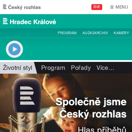
Přejít k hlavnímu obsahu
MENU
ŽIVĚ
PROGRAM
AUDIOARCHIV
KAMERY
Životní styl
Program
Pořady
Více
…