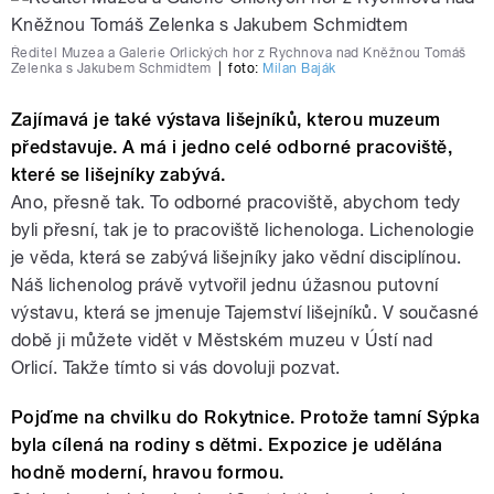
Ředitel Muzea a Galerie Orlických hor z Rychnova nad Kněžnou Tomáš
Zelenka s Jakubem Schmidtem
|
foto:
Milan Baják
Zajímavá je také výstava lišejníků, kterou muzeum
představuje. A má i jedno celé odborné pracoviště,
které se lišejníky zabývá.
Ano, přesně tak. To odborné pracoviště, abychom tedy
byli přesní, tak je to pracoviště lichenologa. Lichenologie
je věda, která se zabývá lišejníky jako vědní disciplínou.
Náš lichenolog právě vytvořil jednu úžasnou putovní
výstavu, která se jmenuje Tajemství lišejníků. V současné
době ji můžete vidět v Městském muzeu v Ústí nad
Orlicí. Takže tímto si vás dovoluji pozvat.
Pojďme na chvilku do Rokytnice. Protože tamní Sýpka
byla cílená na rodiny s dětmi. Expozice je udělána
hodně moderní, hravou formou.