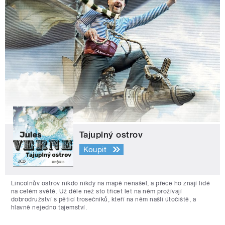
Tajuplný ostrov
Koupit
Lincolnův ostrov nikdo nikdy na mapě nenašel, a přece ho znají lidé
na celém světě. Už déle než sto třicet let na něm prožívají
dobrodružství s pěticí trosečníků, kteří na něm našli útočiště, a
hlavně nejedno tajemství.