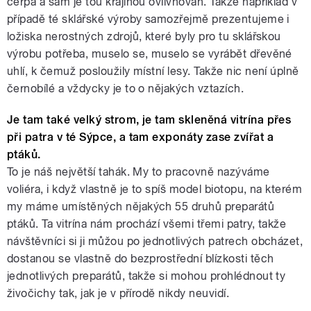
čerpá a sám je tou krajinou ovlivňován. Takže například v
případě té sklářské výroby samozřejmě prezentujeme i
ložiska nerostných zdrojů, které byly pro tu sklářskou
výrobu potřeba, muselo se, muselo se vyrábět dřevěné
uhlí, k čemuž posloužily místní lesy. Takže nic není úplně
černobílé a vždycky je to o nějakých vztazích.
Je tam také velký strom, je tam skleněná vitrína přes
při patra v té Sýpce, a tam exponáty zase zvířat a
ptáků.
To je náš největší tahák. My to pracovně nazýváme
voliéra, i když vlastně je to spíš model biotopu, na kterém
my máme umístěných nějakých 55 druhů preparátů
ptáků. Ta vitrína nám prochází všemi třemi patry, takže
návštěvníci si ji můžou po jednotlivých patrech obcházet,
dostanou se vlastně do bezprostřední blízkosti těch
jednotlivých preparátů, takže si mohou prohlédnout ty
živočichy tak, jak je v přírodě nikdy neuvidí.