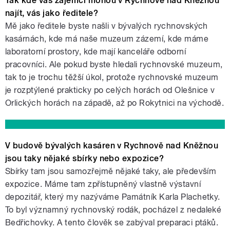
Tak kde vás zájemci mohou v Rychnově nad Kněžnou
najít, vás jako ředitele?
Mě jako ředitele byste našli v bývalých rychnovských
kasárnách, kde má naše muzeum zázemí, kde máme
laboratorní prostory, kde mají kanceláře odborní
pracovníci. Ale pokud byste hledali rychnovské muzeum,
tak to je trochu těžší úkol, protože rychnovské muzeum
je rozptýlené prakticky po celých horách od Olešnice v
Orlických horách na západě, až po Rokytnici na východě.
V budově bývalých kasáren v Rychnově nad Kněžnou
jsou taky nějaké sbírky nebo expozice?
Sbírky tam jsou samozřejmě nějaké taky, ale především
expozice. Máme tam zpřístupněný vlastně výstavní
depozitář, který my nazýváme Památník Karla Plachetky.
To byl významný rychnovský rodák, pocházel z nedaleké
Bedřichovky. A tento člověk se zabýval preparaci ptáků.