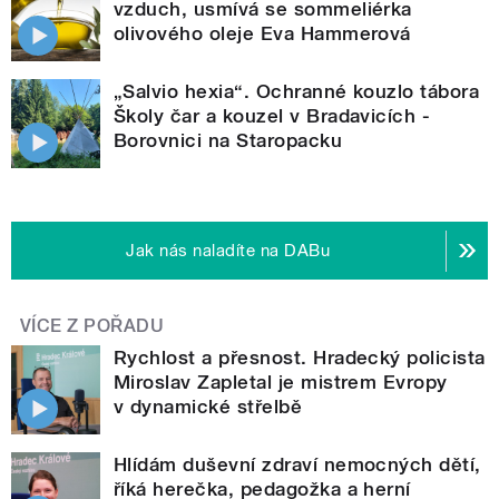
vzduch, usmívá se sommeliérka
olivového oleje Eva Hammerová
„Salvio hexia“. Ochranné kouzlo tábora
Školy čar a kouzel v Bradavicích -
Borovnici na Staropacku
Jak nás naladíte na DABu
VÍCE Z POŘADU
Rychlost a přesnost. Hradecký policista
Miroslav Zapletal je mistrem Evropy
v dynamické střelbě
Hlídám duševní zdraví nemocných dětí,
říká herečka, pedagožka a herní