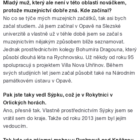
Mladý muž, který ale není v této oblasti nováčkem,
protože muzejnictví dobře zná. Kde začínal?
No co se týče mých muzejních začátků, tak asi bych
začal studiem. Já jsem začínal v Opavě na Slezské
univerzitě a vlastně už v téhle době jsem se začal s
muzejnictvím nějakým způsobem blíže seznamovat.
Jednak prostřednictvím kolegy Bohumíra Dragouna, který
působí dlouhá léta na Rychnovsku. Už někdy od roku 95
spolupracuji s projektem Villa Nova Uhřínov. Během
svých studijních let jsem začal působit také na Národním
památkovém ústavu v Opavě.
Pak jste taky vedl Sýpku, což je v Rokytnici v
Orlických horách.
Ano, přesně tak. Vlastně prostřednictvím Sýpky jsem se
vrátil sem do kraje. Takže od roku 2013 jsem byl jejím
vedoucím.