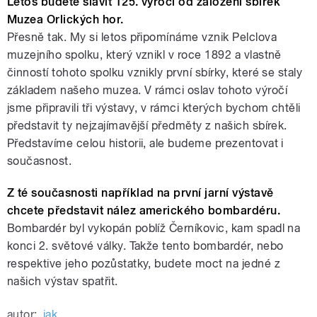
Letos budete slavit 125. výročí od založení sbírek
Muzea Orlických hor.
Přesně tak. My si letos připomínáme vznik Pelclova
muzejního spolku, který vznikl v roce 1892 a vlastně
činností tohoto spolku vznikly první sbírky, které se staly
základem našeho muzea. V rámci oslav tohoto výročí
jsme připravili tři výstavy, v rámci kterých bychom chtěli
představit ty nejzajímavější předměty z našich sbírek.
Představíme celou historii, ale budeme prezentovat i
současnost.
Z té současnosti například na první jarní výstavě
chcete představit nález amerického bombardéru.
Bombardér byl vykopán poblíž Černíkovic, kam spadl na
konci 2. světové války. Takže tento bombardér, nebo
respektive jeho pozůstatky, budete moct na jedné z
našich výstav spatřit.
autor:
jak