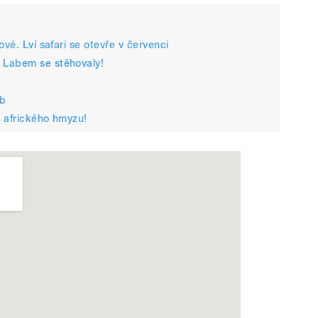
vé. Lví safari se otevře v červenci
 Labem se stěhovaly!
yb
ě afrického hmyzu!