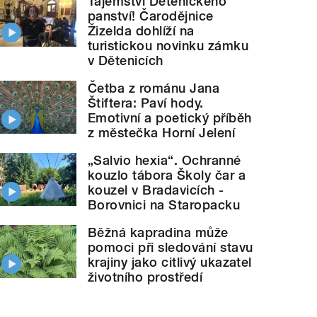
Tajemství Dětenického
panství! Čarodějnice
Žizelda dohlíží na
turistickou novinku zámku
v Dětenicích
Četba z románu Jana
Štiftera: Paví hody.
Emotivní a poetický příběh
z městečka Horní Jelení
„Salvio hexia“. Ochranné
kouzlo tábora Školy čar a
kouzel v Bradavicích -
Borovnici na Staropacku
Běžná kapradina může
pomoci při sledování stavu
krajiny jako citlivý ukazatel
životního prostředí