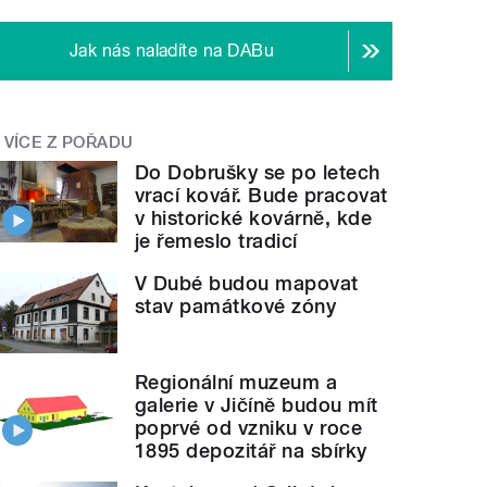
Jak nás naladíte na DABu
VÍCE Z POŘADU
Do Dobrušky se po letech
vrací kovář. Bude pracovat
v historické kovárně, kde
je řemeslo tradicí
V Dubé budou mapovat
stav památkové zóny
Regionální muzeum a
galerie v Jičíně budou mít
poprvé od vzniku v roce
1895 depozitář na sbírky