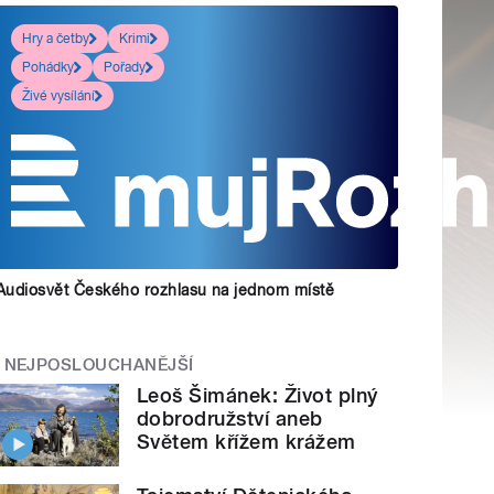
Hry a četby
Krimi
Pohádky
Pořady
Živé vysílání
Audiosvět Českého rozhlasu na jednom místě
NEJPOSLOUCHANĚJŠÍ
Leoš Šimánek: Život plný
dobrodružství aneb
Světem křížem krážem