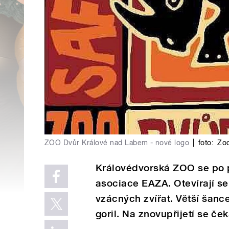
ZOO Dvůr Králové nad Labem - nové logo
|
foto:
Zoo
Královédvorská ZOO se po pě
asociace EAZA. Otevírají se
vzácných zvířat. Větší šanc
goril. Na znovupřijetí se če