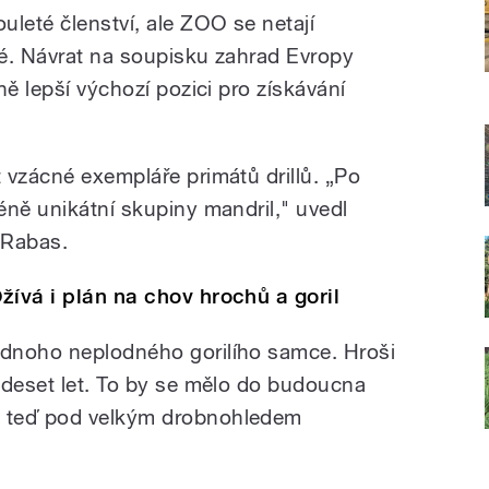
uleté členství, ale ZOO se netají
alé. Návrat na soupisku zahrad Evropy
ně lepší výchozí pozici pro získávání
 vzácné exempláře primátů drillů. „Po
éně unikátní skupiny mandril," uvedl
 Rabas.
žívá i plán na chov hrochů a goril
dnoho neplodného gorilího samce. Hroši
 deset let. To by se mělo do budoucna
 teď pod velkým drobnohledem