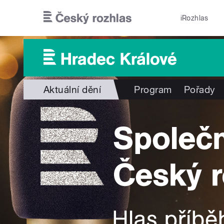
Přejít k hlavnímu obsahu
iRozhlas
Aktuální dění
Program
Pořady