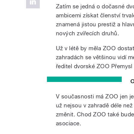
Zatím se jedná o dočasné dvo
ambicemi získat členství trv
znamená jistou prestiž a hlav
nových zvířecích druhů.
Už v létě by měla ZOO dostat
zahradách se většinou vidí m
ředitel dvorské ZOO Přemysl
O
V současnosti má ZOO jen je
už nejsou v zahradě déle než
změnit. Chod ZOO také bude
asociace.