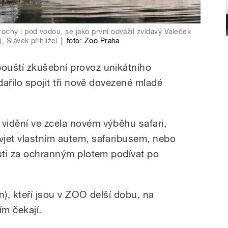
ochy i pod vodou, se jako první odvážil zvídavý Váleček
, Slávek přihlížel
|
foto: Zoo Praha
ouští zkušební provoz unikátního
dařilo spojit tři nově dovezené mladé
vidění ve zcela novém výběhu safari,
vjet vlastním autem, safaribusem, nebo
osti za ochranným plotem podívat po
n), kteří jsou v ZOO delší dobu, na
m čekají.