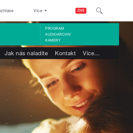
ozhlase
Více
ŽIVĚ
PROGRAM
AUDIOARCHIV
KAMERY
Jak nás naladíte
Kontakt
Více
…