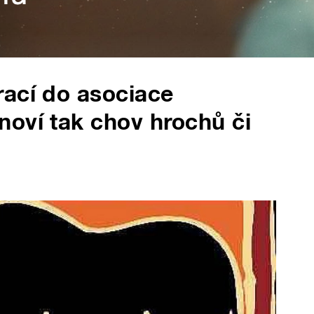
rací do asociace
oví tak chov hrochů či