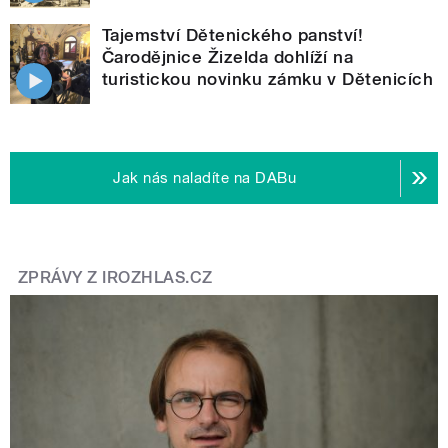
Tajemství Dětenického panství!
Čarodějnice Žizelda dohlíží na
turistickou novinku zámku v Dětenicích
Jak nás naladíte na DABu
ZPRÁVY Z IROZHLAS.CZ