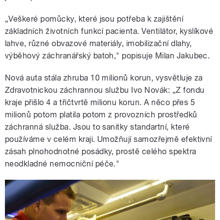
„Veškeré pomůcky, které jsou potřeba k zajištění
základních životních funkcí pacienta. Ventilátor, kyslíkové
lahve, různé obvazové materiály, imobilizační dlahy,
výběhový záchranářský batoh," popisuje Milan Jakubec.
Nová auta stála zhruba 10 milionů korun, vysvětluje za
Zdravotnickou záchrannou službu Ivo Novák: „Z fondu
kraje přišlo 4 a třičtvrtě milionu korun. A něco přes 5
milionů potom platila potom z provozních prostředků
záchranná služba. Jsou to sanitky standartní, které
používáme v celém kraji. Umožňují samozřejmě efektivní
zásah plnohodnotné posádky, prostě celého spektra
neodkladné nemocniční péče."