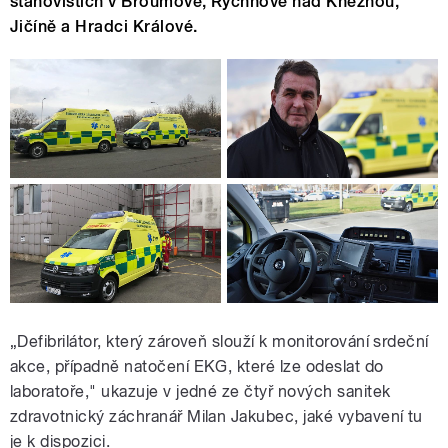
stanovištích v Broumově, Rychnově nad Kněžnou,
Jičíně a Hradci Králové.
„Defibrilátor, který zároveň slouží k monitorování srdeční
akce, případně natočení EKG, které lze odeslat do
laboratoře," ukazuje v jedné ze čtyř nových sanitek
zdravotnický záchranář Milan Jakubec, jaké vybavení tu
je k dispozici.