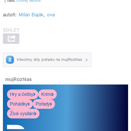
|
foto:
Ondřej Vaňura
autoři:
Milan Baják
,
ova
Všechny díly pořadu na mujRozhlas
mujRozhlas
Hry a četby
Krimi
Pohádky
Pořady
Živé vysílání