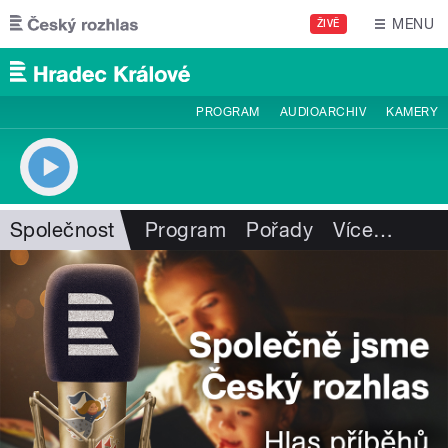
Přejít k hlavnímu obsahu
MENU
ŽIVĚ
PROGRAM
AUDIOARCHIV
KAMERY
Společnost
Program
Pořady
Více
…