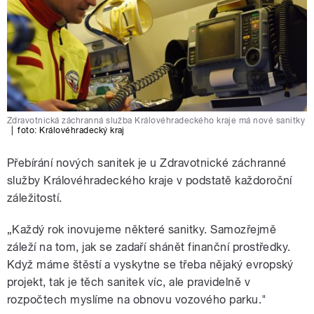
Zdravotnická záchranná služba Královéhradeckého kraje má nové sanitky
|
foto: Královéhradecký kraj
Přebírání nových sanitek je u Zdravotnické záchranné
služby Královéhradeckého kraje v podstatě každoroční
záležitostí.
„Každý rok inovujeme některé sanitky. Samozřejmě
záleží na tom, jak se zadaří shánět finanční prostředky.
Když máme štěstí a vyskytne se třeba nějaký evropský
projekt, tak je těch sanitek víc, ale pravidelně v
rozpočtech myslíme na obnovu vozového parku."