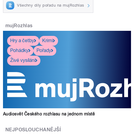
Všechny díly pořadu na mujRozhlas
mujRozhlas
Hry a četby
Krimi
Pohádky
Pořady
Živé vysílání
Audiosvět Českého rozhlasu na jednom místě
NEJPOSLOUCHANĚJŠÍ