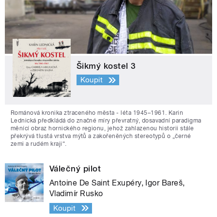
Šikmý kostel 3
Koupit
Románová kronika ztraceného města - léta 1945–1961. Karin
Lednická předkládá do značné míry převratný, dosavadní paradigma
měnící obraz hornického regionu, jehož zahlazenou historii stále
překrývá tlustá vrstva mýtů a zakořeněných stereotypů o „černé
zemi a rudém kraji“.
Válečný pilot
Antoine De Saint Exupéry, Igor Bareš,
Vladimír Rusko
Koupit