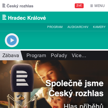
Přejít k hlavnímu obsahu
MENU
ŽIVĚ
PROGRAM
AUDIOARCHIV
KAMERY
Zábava
Program
Pořady
Více
…