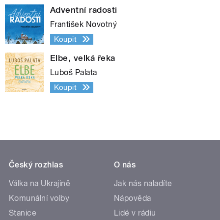
Adventní radosti
František Novotný
Koupit
Elbe, velká řeka
Luboš Palata
Koupit
Český rozhlas
O nás
Válka na Ukrajině
Jak nás naladíte
Komunální volby
Nápověda
Stanice
Lidé v rádiu