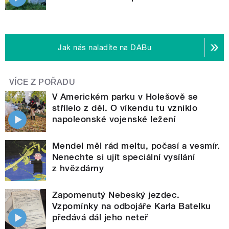
Jak nás naladíte na DABu
VÍCE Z POŘADU
V Americkém parku v Holešově se
střílelo z děl. O víkendu tu vzniklo
napoleonské vojenské ležení
Mendel měl rád meltu, počasí a vesmír.
Nenechte si ujít speciální vysílání
z hvězdárny
Zapomenutý Nebeský jezdec.
Vzpomínky na odbojáře Karla Batelku
předává dál jeho neteř