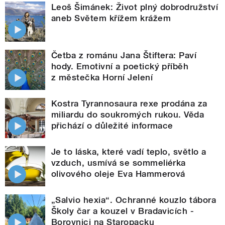
Leoš Šimánek: Život plný dobrodružství
aneb Světem křížem krážem
Četba z románu Jana Štiftera: Paví
hody. Emotivní a poetický příběh
z městečka Horní Jelení
Kostra Tyrannosaura rexe prodána za
miliardu do soukromých rukou. Věda
přichází o důležité informace
Je to láska, které vadí teplo, světlo a
vzduch, usmívá se sommeliérka
olivového oleje Eva Hammerová
„Salvio hexia“. Ochranné kouzlo tábora
Školy čar a kouzel v Bradavicích -
Borovnici na Staropacku