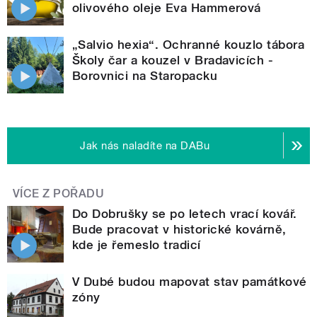
olivového oleje Eva Hammerová
„Salvio hexia“. Ochranné kouzlo tábora
Školy čar a kouzel v Bradavicích -
Borovnici na Staropacku
Jak nás naladíte na DABu
VÍCE Z POŘADU
Do Dobrušky se po letech vrací kovář.
Bude pracovat v historické kovárně,
kde je řemeslo tradicí
V Dubé budou mapovat stav památkové
zóny