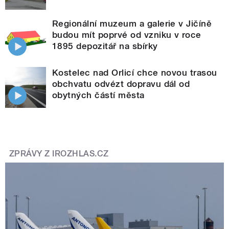
Regionální muzeum a galerie v Jičíně
budou mít poprvé od vzniku v roce
1895 depozitář na sbírky
Kostelec nad Orlicí chce novou trasou
obchvatu odvézt dopravu dál od
obytných částí města
ZPRÁVY Z IROZHLAS.CZ