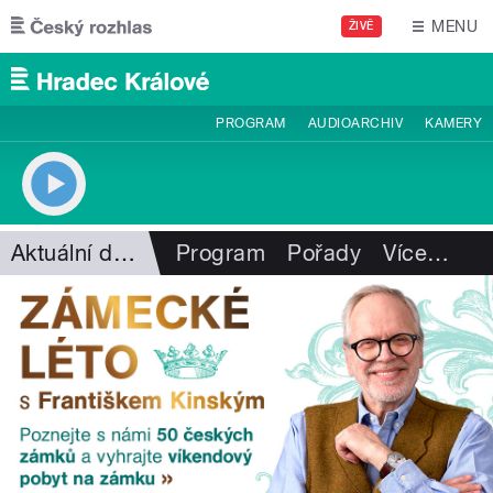
Přejít k hlavnímu obsahu
MENU
ŽIVĚ
PROGRAM
AUDIOARCHIV
KAMERY
Aktuální dění
Program
Pořady
Více
…