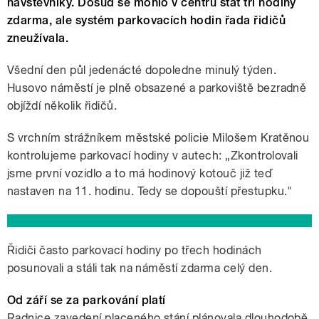
návštěvníky. Dosud se mohlo v centru stát tři hodiny
zdarma, ale systém parkovacích hodin řada řidičů
zneužívala.
Všední den půl jedenácté dopoledne minulý týden.
Husovo náměstí je plně obsazené a parkoviště bezradně
objíždí několik řidičů.
S vrchním strážníkem městské policie Milošem Kratěnou
kontrolujeme parkovací hodiny v autech: „Zkontrolovali
jsme první vozidlo a to má hodinový kotouč již teď
nastaven na 11. hodinu. Tedy se dopouští přestupku."
Řidiči často parkovací hodiny po třech hodinách
posunovali a stáli tak na náměstí zdarma celý den.
Od září se za parkování platí
Radnice zavedení placeného stání plánovala dlouhodobě.