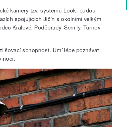
atické kamery tzv. systému Look, budou
azích spojujících Jičín s okolními velkými
dec Králové, Poděbrady, Semily, Turnov
lišovací schopnost. Umí lépe poznávat
v noci.