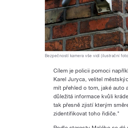
Bezpečností kamera vše vidí (ilustrační foto
Cílem je policii pomoci napří
Karel Juryca, velitel městskýc
mít přehled o tom, jaké auto 
důležitá informace kvůli krá
tak přesně zjistí kterým směr
zidentifikovat toho řidiče."
Podle starosty Malého se dá