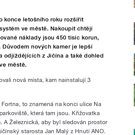
o konce letošního roku rozšířit
systém ve městě. Nakoupit chtějí
vané náklady jsou 450 tisíc korun,
e. Důvodem nových kamer je lepší
 a odjíždějících z Jičína a také dohled
ve městě.
ovali nová místa, kam nainstalují 3
 Fortna, to znamená na konci ulice Na
 parkoviště, která tam jsou. Křižovatka
á. A Železnická, aby byl sledován prostor
e jičínský starosta Jan Malý z Hnutí ANO.