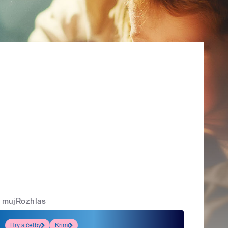
mujRozhlas
Hry a četby
Krimi