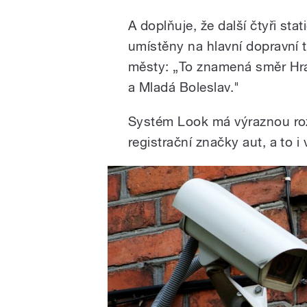
A doplňuje, že další čtyři st
umístěny na hlavní dopravní t
městy: „To znamená směr Hra
a Mladá Boleslav."
Systém Look má výraznou roz
registrační značky aut, a to i 