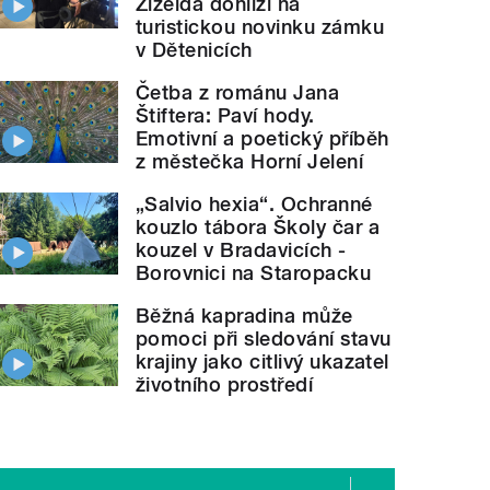
Žizelda dohlíží na
turistickou novinku zámku
v Dětenicích
Četba z románu Jana
Štiftera: Paví hody.
Emotivní a poetický příběh
z městečka Horní Jelení
„Salvio hexia“. Ochranné
kouzlo tábora Školy čar a
kouzel v Bradavicích -
Borovnici na Staropacku
Běžná kapradina může
pomoci při sledování stavu
krajiny jako citlivý ukazatel
životního prostředí