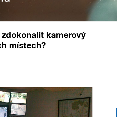
 a zdokonalit kamerový
ch místech?