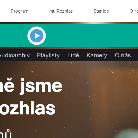
Program
mujRozhlas
Stanice
O r
Audioarchiv
Playlisty
Lidé
Kamery
O nás