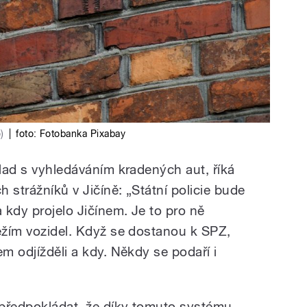
)
|
foto: Fotobanka Pixabay
klad s vyhledáváním kradených aut, říká
h strážníků v Jičíně: „Státní policie bude
a kdy projelo Jičínem. Je to pro ně
dežím vozidel. Když se dostanou k SPZ,
em odjížděli a kdy. Někdy se podaří i
 předpokládat, že díky tomuto systému