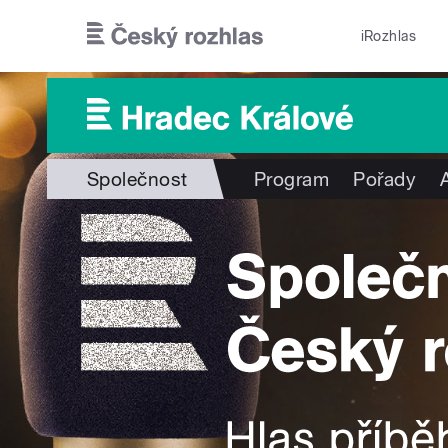
Přejít k hlavnímu obsahu
iRozhlas
Společnost
Program
Pořady