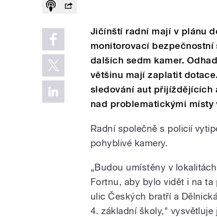
Jičínští radní mají v plánu d
monitorovací bezpečnostní 
dalších sedm kamer. Odhado
většinu mají zaplatit dotac
sledování aut přijíždějících
nad problematickými místy 
Radní společně s policií vytip
pohyblivé kamery.
„Budou umístěny v lokalitách
Fortnu, aby bylo vidět i na ta
ulic Českých bratří a Dělnick
4. základní školy," vysvětluj