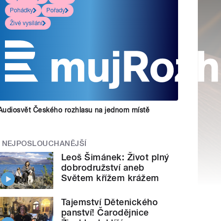
Pohádky
Pořady
Živé vysílání
Audiosvět Českého rozhlasu na jednom místě
NEJPOSLOUCHANĚJŠÍ
Leoš Šimánek: Život plný
dobrodružství aneb
Světem křížem krážem
Tajemství Dětenického
panství! Čarodějnice