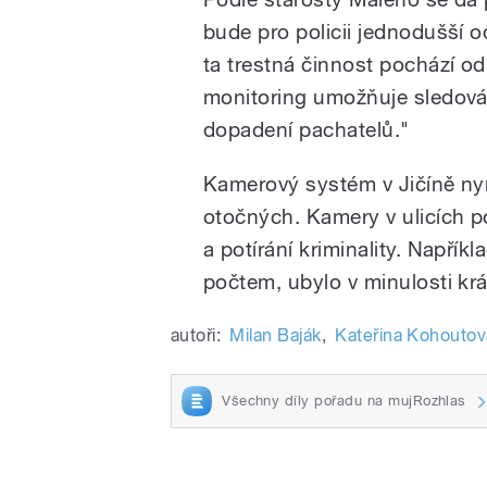
bude pro policii jednodušší o
ta trestná činnost pochází od
monitoring umožňuje sledová
dopadení pachatelů."
Kamerový systém v Jičíně ny
otočných. Kamery v ulicích po
a potírání kriminality. Napříkl
počtem, ubylo v minulosti kr
autoři:
Milan Baják
,
Kateřina Kohoutov
Všechny díly pořadu na mujRozhlas