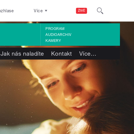
ozhlase
Více
ŽIVĚ
PROGRAM
AUDIOARCHIV
KAMERY
Jak nás naladíte
Kontakt
Více
…