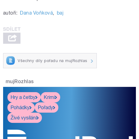
autoři:
Dana Voňková
,
baj
Všechny díly pořadu na mujRozhlas
mujRozhlas
Hry a četby
Krimi
Pohádky
Pořady
Živé vysílání