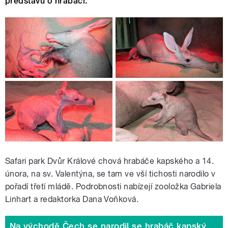
představu o hrabáči.
Safari park Dvůr Králové chová hrabáče kapského a 14.
února, na sv. Valentýna, se tam ve vší tichosti narodilo v
pořadí třetí mládě. Podrobnosti nabízejí zooložka Gabriela
Linhart a redaktorka Dana Voňková.
Na východě Čech se narodil se hrabáč kapský.