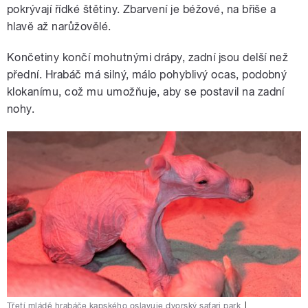
pokrývají řídké štětiny. Zbarvení je béžové, na břiše a
hlavě až narůžovělé.
Končetiny končí mohutnými drápy, zadní jsou delší než
přední. Hrabáč má silný, málo pohyblivý ocas, podobný
klokanímu, což mu umožňuje, aby se postavil na zadní
nohy.
Třetí mládě hrabáče kapského oslavuje dvorský safari park
|