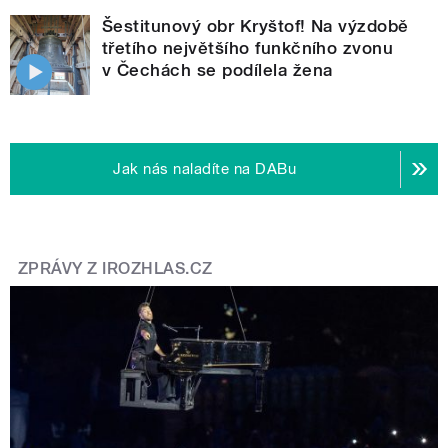
Šestitunový obr Kryštof! Na výzdobě
třetího největšího funkčního zvonu
v Čechách se podílela žena
Jak nás naladíte na DABu
ZPRÁVY Z IROZHLAS.CZ