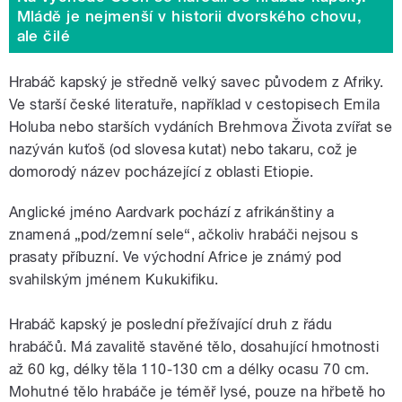
Mládě je nejmenší v historii dvorského chovu,
ale čilé
Hrabáč kapský je středně velký savec původem z Afriky.
Ve starší české literatuře, například v cestopisech Emila
Holuba nebo starších vydáních Brehmova Života zvířat se
nazýván kuťoš (od slovesa kutat) nebo takaru, což je
domorodý název pocházející z oblasti Etiopie.
Anglické jméno Aardvark pochází z afrikánštiny a
znamená „pod/zemní sele“, ačkoliv hrabáči nejsou s
prasaty příbuzní. Ve východní Africe je známý pod
svahilským jménem Kukukifiku.
Hrabáč kapský je poslední přežívající druh z řádu
hrabáčů. Má zavalitě stavěné tělo, dosahující hmotnosti
až 60 kg, délky těla 110-130 cm a délky ocasu 70 cm.
Mohutné tělo hrabáče je téměř lysé, pouze na hřbetě ho