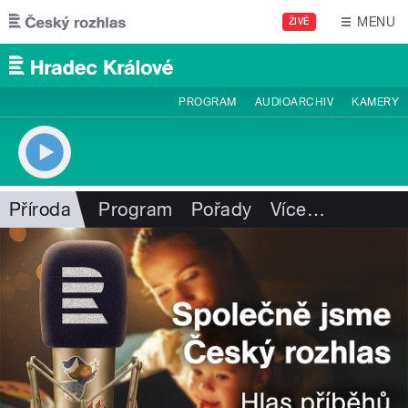
Přejít k hlavnímu obsahu
MENU
ŽIVĚ
PROGRAM
AUDIOARCHIV
KAMERY
Příroda
Program
Pořady
Více
…