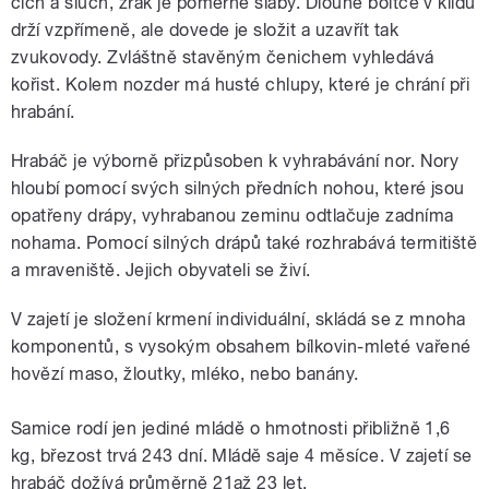
čich a sluch, zrak je poměrně slabý. Dlouhé boltce v klidu
drží vzpřímeně, ale dovede je složit a uzavřít tak
zvukovody. Zvláštně stavěným čenichem vyhledává
kořist. Kolem nozder má husté chlupy, které je chrání při
hrabání.
Hrabáč je výborně přizpůsoben k vyhrabávání nor. Nory
hloubí pomocí svých silných předních nohou, které jsou
opatřeny drápy, vyhrabanou zeminu odtlačuje zadníma
nohama. Pomocí silných drápů také rozhrabává termitiště
a mraveniště. Jejich obyvateli se živí.
V zajetí je složení krmení individuální, skládá se z mnoha
komponentů, s vysokým obsahem bílkovin-mleté vařené
hovězí maso, žloutky, mléko, nebo banány.
Samice rodí jen jediné mládě o hmotnosti přibližně 1,6
kg, březost trvá 243 dní. Mládě saje 4 měsíce. V zajetí se
hrabáč dožívá průměrně 21až 23 let.