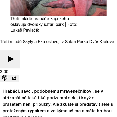
Třetí mládě hrabáče kapského
oslavuje dvorský safari park | Foto:
Lukáš Pavlačík
Třetí mládě Skyly a Eka oslavují v Safari Parku Dvůr Králové
3:00
Hrabáči, savci, podobnému mravenečníkovi, se v
afrikánštině také říká podzemní sele, i když s
prasetem není příbuzný. Ale zkuste si představit sele s
protaženým rypákem a velkýma ušima a máte hrubou