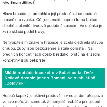
foto:
Simona Jiřičková
Hlava hrabáče je protáhlá a její přední část se podobá
prasečímu rypáku. Oči jsou malé, naproti tomu boltce
dlouhé a blanité, tvarově podobné zaječím. Ve spánku je
zvíře skládá podél hlavy.
Nejtypičtějším znakem hrabáče je zcela ojedinělá stavba
chrupu, zuby jsou bezkořenné a stále dorůstají. Na
předních končetinách došlo k redukci prstů na 4, zadní
končetiny jsou pětiprsté.
Mládě hrabáče kapského v Safari parku Dvůr
Králové dostalo jméno Bomani, ve svahilštině
„Bojovník“
Hrabáč kapský je aktivní především v noci, den přespává
ve své noře. Je samotář. Ze smyslů hrabáče je nejlepší