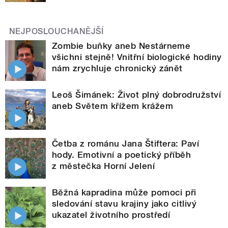
NEJPOSLOUCHANĚJŠÍ
Zombie buňky aneb Nestárneme
všichni stejně! Vnitřní biologické hodiny
nám zrychluje chronický zánět
Leoš Šimánek: Život plný dobrodružství
aneb Světem křížem krážem
Četba z románu Jana Štiftera: Paví
hody. Emotivní a poetický příběh
z městečka Horní Jelení
Běžná kapradina může pomoci při
sledování stavu krajiny jako citlivý
ukazatel životního prostředí