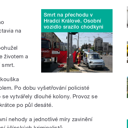
Smrt na přechodu v
Hradci Králové. Osobní
ho
vozidlo srazilo chodkyni
tavia na
bohužel
se životem a
í smrt.
zkouška
holem. Po dobu vyšetřování policisté
to se vytvářely dlouhé kolony. Provoz se
krátce po půl desáté.
vní nehody a jednotlivé míry zavinění
í jičínských kriminalistů.