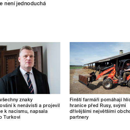
le není jednoduchá
 všechny znaky
Finští farmáři pomáhají hlí
vání k nenávisti a projevil
hranice před Rusy, svými
e k nacismu, napsala
dřívějšími největšími obc
 o Turkovi
partnery