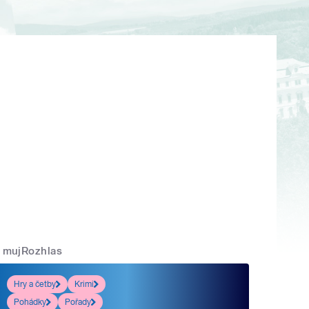
mujRozhlas
Hry a četby
Krimi
Pohádky
Pořady