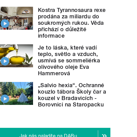
Kostra Tyrannosaura rexe
prodána za miliardu do
soukromých rukou. Věda
přichází o důležité
informace
Je to láska, které vadí
teplo, světlo a vzduch,
usmívá se sommeliérka
olivového oleje Eva
Hammerová
„Salvio hexia“. Ochranné
kouzlo tábora Školy čar a
kouzel v Bradavicích -
Borovnici na Staropacku
Jak nás naladíte na DABu