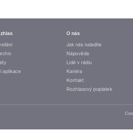
zhlas
O nás
ysílání
Jak nás naladíte
rchiv
Nápověda
sty
Lidé v rádiu
í aplikace
Kariéra
Kontakt
Rozhlasový poplatek
Coo