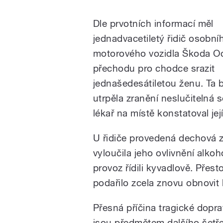
Dle prvotních informací měl
jednadvacetiletý řidič osobní
motorového vozidla Škoda Oc
přechodu pro chodce srazit
jednašedesátiletou ženu. Ta 
utrpěla zranění neslučitelná 
lékař na místě konstatoval jej
U řidiče provedená dechová 
vyloučila jeho ovlivnění alko
provoz řídili kyvadlově. Přes
podařilo zcela znovu obnovit 
Přesná příčina tragické dopra
jsou předmětem dalšího šetřen