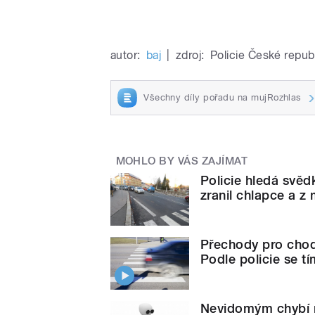
autor:
baj
|
zdroj:
Policie České repub
Všechny díly pořadu na mujRozhlas
MOHLO BY VÁS ZAJÍMAT
Policie hledá svěd
zranil chlapce a z 
Přechody pro chod
Podle policie se t
Nevidomým chybí n