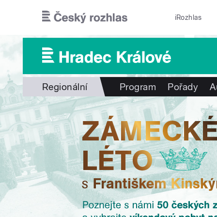
Přejít k hlavnímu obsahu
iRozhlas
Regionální
Program
Pořady
A