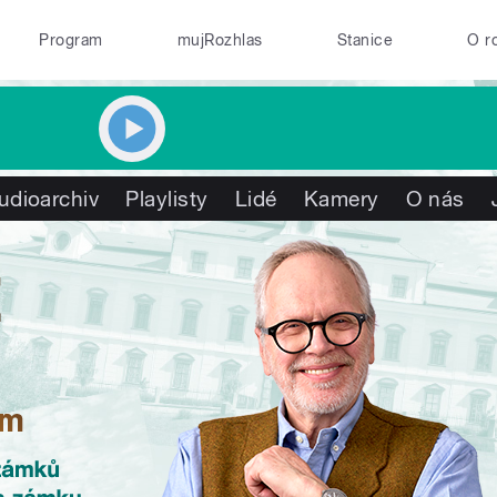
Program
mujRozhlas
Stanice
O r
udioarchiv
Playlisty
Lidé
Kamery
O nás