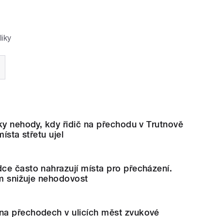
liky
ky nehody, kdy řidič na přechodu v Trutnově
místa střetu ujel
ce často nahrazují místa pro přecházení.
ím snižuje nehodovost
a přechodech v ulicích měst zvukové