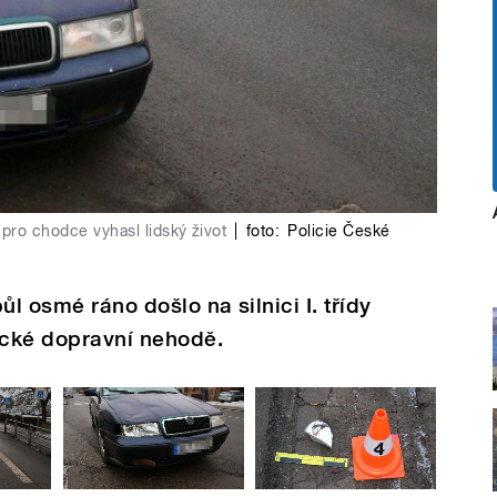
ro chodce vyhasl lidský život
|
foto:
Policie České
ůl osmé ráno došlo na silnici I. třídy
ické dopravní nehodě.