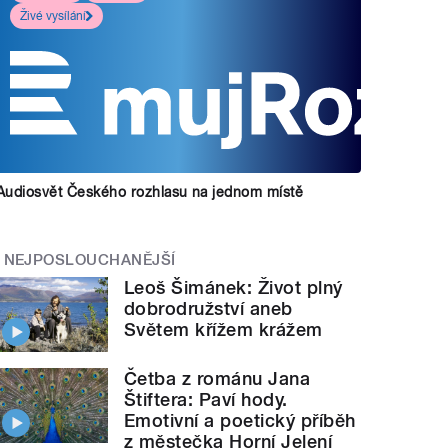
Živé vysílání
Audiosvět Českého rozhlasu na jednom místě
NEJPOSLOUCHANĚJŠÍ
Leoš Šimánek: Život plný
dobrodružství aneb
Světem křížem krážem
Četba z románu Jana
Štiftera: Paví hody.
Emotivní a poetický příběh
z městečka Horní Jelení