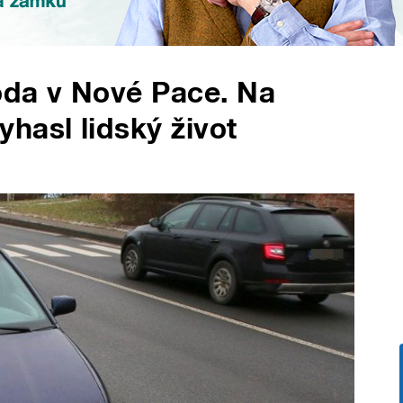
oda v Nové Pace. Na
hasl lidský život