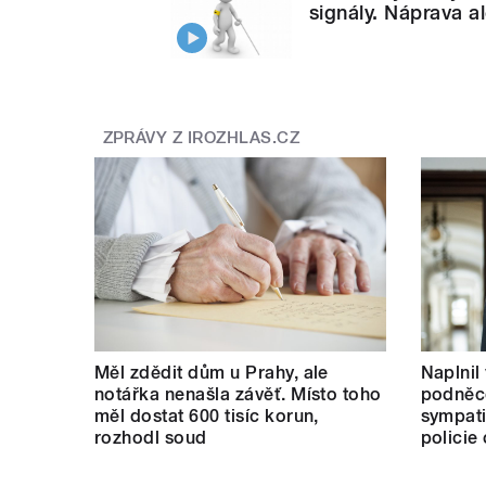
signály. Náprava a
ZPRÁVY Z IROZHLAS.CZ
Měl zdědit dům u Prahy, ale
Naplnil
notářka nenašla závěť. Místo toho
podněco
měl dostat 600 tisíc korun,
sympati
rozhodl soud
policie