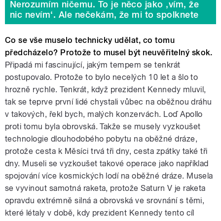
Nerozumím ničemu. To je něco jako ‚vím, že
nic nevím‘. Ale nečekám, že mi to spolknete
Co se vše muselo technicky udělat, co tomu
předcházelo? Protože to musel být neuvěřitelný skok.
Připadá mi fascinující, jakým tempem se tenkrát
postupovalo. Protože to bylo necelých 10 let a šlo to
hrozně rychle. Tenkrát, když prezident Kennedy mluvil,
tak se teprve první lidé chystali vůbec na oběžnou dráhu
v takových, řekl bych, malých konzervách. Loď Apollo
proti tomu byla obrovská. Takže se musely vyzkoušet
technologie dlouhodobého pobytu na oběžné dráze,
protože cesta k Měsíci trvá tři dny, cesta zpátky také tři
dny. Museli se vyzkoušet takové operace jako například
spojování více kosmických lodí na oběžné dráze. Musela
se vyvinout samotná raketa, protože Saturn V je raketa
opravdu extrémně silná a obrovská ve srovnání s těmi,
které létaly v době, kdy prezident Kennedy tento cíl