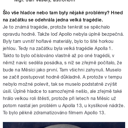
Šlo vše hladce nebo tam byly nějaké problémy? Hned
na začátku se odehrála jedna velká tragédie.
Je to známá tragédie, protože tenkrát se spěchalo
opravdu hodně. Takže loď Apollo nebyla úplně bezpečná.
Byly tam uvnitř hořlavé materiály, bylo to šité horkou
jehlou. Tedy na začátku byla velká tragédie Apolla 1.
Takto to bylo očíslováno vlastně až po oné tragédii, v
němž navíc seděla posádka, s níž se zřejmě počítalo, že
bude na Měsíci jako první. Tam všichni zahynuli. Muselo
se začít postupovat hodně důkladně. A protože v tempu
nebylo možné polevit, tak se muselo podstatně zvýšit
úsilí. Úplně hladce to samozřejmě nešlo, ale zřejmě také
hrálo velkou roli štěstí, protože při letech na Měsíc už
potom nastal jen problém u Apolla 13, u kyslíkové nádrže.
To bylo pěkně zdramatizováno filmem Apollo 13.