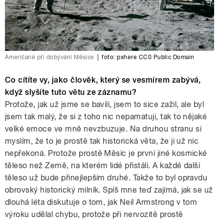
Američané při dobývání Měsíce
|
foto:
pxhere CC0 Public Domain
Co cítíte vy, jako člověk, který se vesmírem zabývá,
když slyšíte tuto větu ze záznamu?
Protože, jak už jsme se bavili, jsem to sice zažil, ale byl
jsem tak malý, že si z toho nic nepamatuji, tak to nějaké
velké emoce ve mně nevzbuzuje. Na druhou stranu si
myslím, že to je prostě tak historická věta, že ji už nic
nepřekoná. Protože prostě Měsíc je první jiné kosmické
těleso než Země, na kterém lidé přistáli. A každé další
těleso už bude přinejlepším druhé. Takže to byl opravdu
obrovský historický milník. Spíš mne teď zajímá, jak se už
dlouhá léta diskutuje o tom, jak Neil Armstrong v tom
výroku udělal chybu, protože při nervozitě prostě