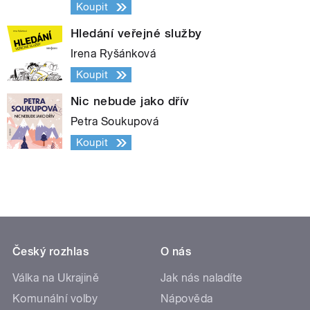
Koupit
Hledání veřejné služby
Irena Ryšánková
Koupit
Nic nebude jako dřív
Petra Soukupová
Koupit
Český rozhlas
O nás
Válka na Ukrajině
Jak nás naladíte
Komunální volby
Nápověda