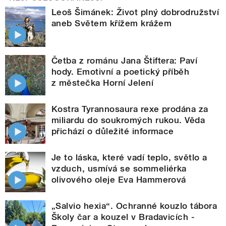
Leoš Šimánek: Život plný dobrodružství
aneb Světem křížem krážem
Četba z románu Jana Štiftera: Paví
hody. Emotivní a poetický příběh
z městečka Horní Jelení
Kostra Tyrannosaura rexe prodána za
miliardu do soukromých rukou. Věda
přichází o důležité informace
Je to láska, které vadí teplo, světlo a
vzduch, usmívá se sommeliérka
olivového oleje Eva Hammerová
„Salvio hexia“. Ochranné kouzlo tábora
Školy čar a kouzel v Bradavicích -