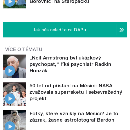
Borovnici na Staropacku
Jak nás naladíte na DABu
VÍCE O TÉMATU
„Neil Armstrong byl ukázkový
psychopat,“ říká psychiatr Radkin
Honzák
50 let od přistání na Měsíci: NASA
zvažovala superraketu i sebevražedný
projekt
Fotky, které vznikly na Měsíci? Je to
zázrak, žasne astrofotograf Bardon