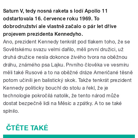
Saturn V, tedy nosná raketa s lodí Apollo 11
odstartovala 16. července roku 1969. To
dobrodružství ale vlastně začalo o pár let dříve
projevem prezidenta Kennedyho.
Ano, prezident Kennedy tenkrát pod tlakem toho, že se
Sovětskému svazu velmi dařilo, měli první družici, už
druhá družice nesla dokonce živého tvora na oběžnou
dráhu, známého psa Lajku. Prvního člověka ve vesmíru
měli také Rusové a to na oběžné dráze Američané těsně
potom učinili jen balistický skok. Takže tenkrát prezident
Kennedy politicky bouchl do stolu a řekl, že je
technologie pokročilá natolik, že tento národ může
dostat bezpečně lidi na Měsíc a zpátky. A to se také
splnilo.