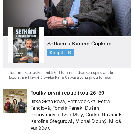
Setkání s Karlem Čapkem
Koupit
Literární fikce, pokus přiblížit literární nadsázkou spisovatele,
filozofa, ale hlavně člověka Karla Čapka trochu jinou formou.
Toulky první republikou 26-50
Jitka Škápíková, Petr Vodička, Petra
Tanclová, Tomáš Pánek, Dušan
Radovanovič, Ivan Malý, Ondřej Nováček,
Karolína Stegurová, Michal Dlouhý, Miloš
Vaněček