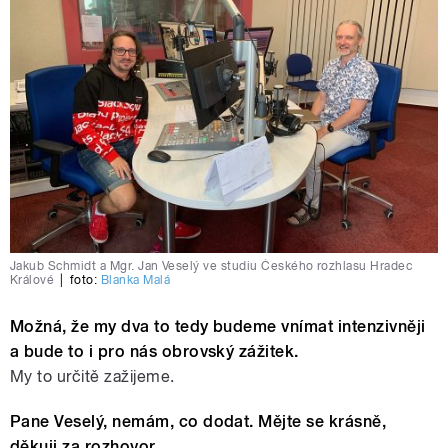
Jakub Schmidt a Mgr. Jan Veselý ve studiu Českého rozhlasu Hradec
Králové
|
foto:
Blanka Malá
Možná, že my dva to tedy budeme vnímat intenzivněji
a bude to i pro nás obrovský zážitek.
My to určitě zažijeme.
Pane Veselý, nemám, co dodat. Mějte se krásně,
děkuji za rozhovor.