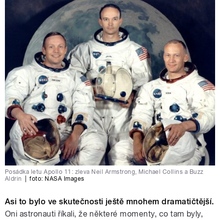
Posádka letu Apollo 11: zleva Neil Armstrong, Michael Collins a Buzz
Aldrin
|
foto:
NASA Images
Asi to bylo ve skutečnosti ještě mnohem dramatičtější.
Oni astronauti říkali, že některé momenty, co tam byly,