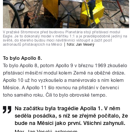
V pražské Stromovce před budovou Planetária stojí přistávací modul
Eagle. Je to dokonalý model v měřítku 1:1 a je pravděpodobně jediný na
světě, do kterého budou moci návštěvníci vstoupit a zažít pocit
astronautů přistávajících na Měsíci
|
foto:
Jan Veselý
To bylo Apollo 8.
To bylo Apollo 8, potom Apollo 9 v březnu 1969 zkoušelo
přistávací měsíční modul kolem Země na oběžné dráze.
Apollo 10 už ho vyzkoušelo a manévrovalo s ním kolem
Měsíce. A Apollo 11 šlo rovnou na přistání v červenci
toho samého roku. Čili to bylo obrovské tempo.
Na začátku byla tragédie Apolla 1. V něm
seděla posádka, s níž se zřejmě počítalo, že
bude na Měsíci jako první. Všichni zahynuli.
Mgr. Jan Veselý, astronom