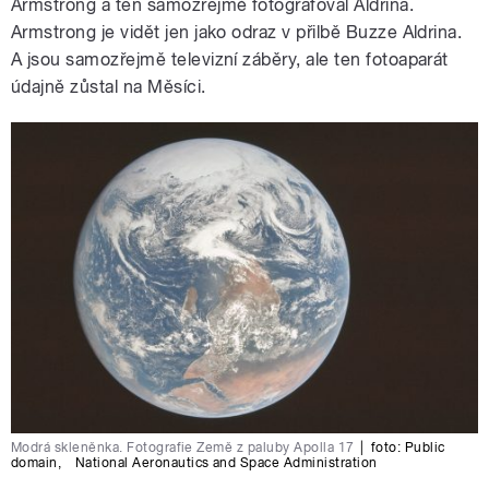
Armstrong a ten samozřejmě fotografoval Aldrina.
Armstrong je vidět jen jako odraz v přilbě Buzze Aldrina.
A jsou samozřejmě televizní záběry, ale ten fotoaparát
údajně zůstal na Měsíci.
Modrá skleněnka. Fotografie Země z paluby Apolla 17
|
foto:
Public
domain
,
National Aeronautics and Space Administration