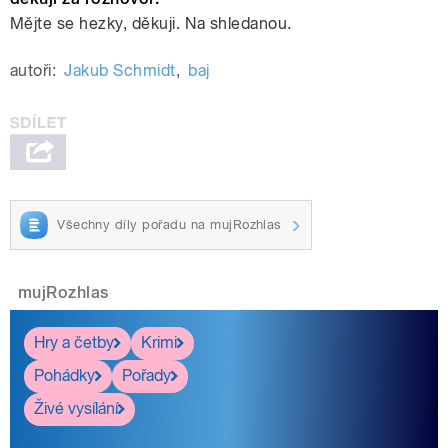
Mějte se hezky, děkuji. Na shledanou.
autoři:
Jakub Schmidt
,
baj
Všechny díly pořadu na mujRozhlas
mujRozhlas
Hry a četby
Krimi
Pohádky
Pořady
Živé vysílání