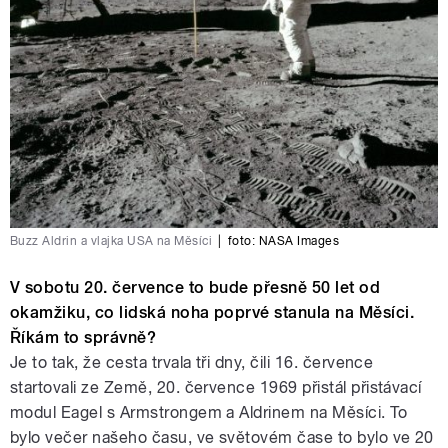
Buzz Aldrin a vlajka USA na Měsíci
|
foto:
NASA Images
V sobotu 20. července to bude přesně 50 let od
okamžiku, co lidská noha poprvé stanula na Měsíci.
Říkám to správně?
Je to tak, že cesta trvala tři dny, čili 16. července
startovali ze Země, 20. července 1969 přistál přistávací
modul Eagel s Armstrongem a Aldrinem na Měsíci. To
bylo večer našeho času, ve světovém čase to bylo ve 20