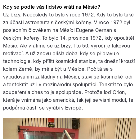
Kdy se podle vás lidstvo vrátí na Měsíc?
Už brzy. Naposledy to bylo v roce 1972. Kdy to bylo také
za účasti astronauta s českými kořeny. V roce 1972 byl
posledním člověkem na Měsíci Eugene Cernan s
českými kořeny. To bylo 14. prosince 1972, kdy opouštěl
Měsíc. Ale vrátíme se už brzy. I to 50. výročí je takovou
motivací. A už znovu přišla doba, kdy se připravuje
technologie, kdy příští kosmická stanice, ta dnešní krouží
kolem Země, by měla být u Měsíce. Počítá se s
vybudováním základny na Měsíci, staví se kosmické lodi
a tentokrát už i v mezinárodní spolupráci. Tenkrát to bylo
soupeření a dnes to je spolupráce. Protože loď Orion,
která je vnímána jako americká, tak její servisní modul, ta
podpůrná část, se vyrábí v Evropě.