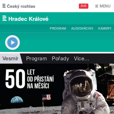
Přejít k hlavnímu obsahu
MENU
ŽIVĚ
PROGRAM
AUDIOARCHIV
KAMERY
Vesmír
Program
Pořady
Více
…