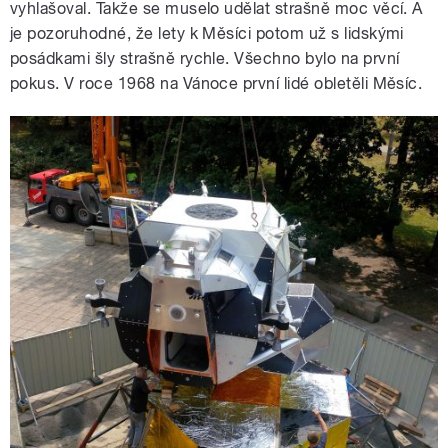
vyhlašoval. Takže se muselo udělat strašně moc věcí. A
je pozoruhodné, že lety k Měsíci potom už s lidskými
posádkami šly strašně rychle. Všechno bylo na první
pokus. V roce 1968 na Vánoce první lidé obletěli Měsíc.