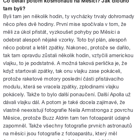
Co dělali potom kosmonauti na Měsíci? Jak dlouho
tam byli?
Byli tam jen několik hodin, ty vycházky trvaly dohromady
něco přes dvě hodiny. První mise spočívala v tom, že
měli za úkol přistát, vyzkoušet pohyby po Měsíci a
odebrat alespoň nějaké vzorky. Toto byl plán, alespoň
něco pobrat a letět zpátky. Nakonec, protože se dařilo,
tak tam opravdu zůstali několik hodin, vztyčili americkou
vlajku, to je podstatné. A možná taková perlička je, že
když startovali zpátky, tak onu vlajku zase pokáceli,
protože raketové motory poslední části přistávacího
modulu, která se vracela zpátky, zplodinami vlajku
pokácely. Takže to bylo další ponaučení. Další Apolla už
dávali vlajku dál. A potom je také docela zajímavé, že
vlastně neexistují fotografie Neila Armstronga z povrchu
Měsíce, protože Buzz Aldrin tam ten fotoaparát údajně
zapomněl. Takže všechny fotografie prvních astronautů
na měsíci jsou fotografie z fotoaparátu, který měl