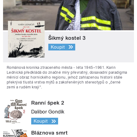
Šikmý kostel 3
Koupit
Románová kronika ztraceného města - léta 1945–1961. Karin
Lednická předkládá do značné míry převratný, dosavadní paradigma
měnící obraz hornického regionu, jehož zahlazenou historii stále
překrývá tlustá vrstva mýtů a zakořeněných stereotypů o „černé
zemi a rudém kraji“.
Ranní špek 2
Dalibor Gondík
Koupit
Bláznova smrt