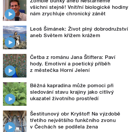
Zombie buňky aneb Nestárneme
všichni stejně! Vnitřní biologické hodiny
nám zrychluje chronický zánět
Leoš Šimánek: Život plný dobrodružství
aneb Světem křížem krážem
Četba z románu Jana Štiftera: Paví
hody. Emotivní a poetický příběh
z městečka Horní Jelení
Běžná kapradina může pomoci při
sledování stavu krajiny jako citlivý
ukazatel životního prostředí
Šestitunový obr Kryštof! Na výzdobě
třetího největšího funkčního zvonu
v Čechách se podílela žena