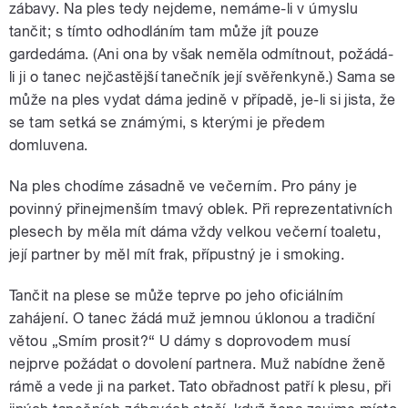
zábavy. Na ples tedy nejdeme, nemáme-li v úmyslu
tančit; s tímto odhodláním tam může jít pouze
gardedáma. (Ani ona by však neměla odmítnout, požádá-
li ji o tanec nejčastější tanečník její svěřenkyně.) Sama se
může na ples vydat dáma jedině v případě, je-li si jista, že
se tam setká se známými, s kterými je předem
domluvena.
Na ples chodíme zásadně ve večerním. Pro pány je
povinný přinejmenším tmavý oblek. Při reprezentativních
plesech by měla mít dáma vždy velkou večerní toaletu,
její partner by měl mít frak, přípustný je i smoking.
Tančit na plese se může teprve po jeho oficiálním
zahájení. O tanec žádá muž jemnou úklonou a tradiční
větou „Smím prosit?“ U dámy s doprovodem musí
nejprve požádat o dovolení partnera. Muž nabídne ženě
rámě a vede ji na parket. Tato obřadnost patří k plesu, při