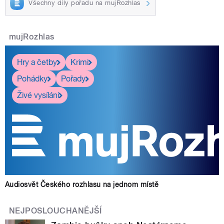
Všechny díly pořadu na mujRozhlas
mujRozhlas
Hry a četby
Krimi
Pohádky
Pořady
Živé vysílání
Audiosvět Českého rozhlasu na jednom místě
NEJPOSLOUCHANĚJŠÍ