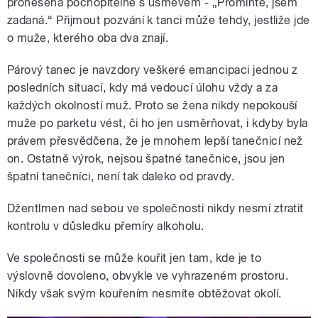
pronesená pochopitelně s úsměvem - „Promiňte, jsem
zadaná.“ Přijmout pozvání k tanci může tehdy, jestliže jde
o muže, kterého oba dva znají.
Párový tanec je navzdory veškeré emancipaci jednou z
posledních situací, kdy má vedoucí úlohu vždy a za
každých okolností muž. Proto se žena nikdy nepokouší
muže po parketu vést, či ho jen usměrňovat, i kdyby byla
právem přesvědčena, že je mnohem lepší tanečnicí než
on. Ostatně výrok, nejsou špatné tanečnice, jsou jen
špatní tanečníci, není tak daleko od pravdy.
Džentlmen nad sebou ve společnosti nikdy nesmí ztratit
kontrolu v důsledku přemíry alkoholu.
Ve společnosti se může kouřit jen tam, kde je to
výslovně dovoleno, obvykle ve vyhrazeném prostoru.
Nikdy však svým kouřením nesmíte obtěžovat okolí.