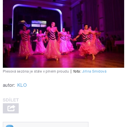
Plesová sezóna je stále v plném proudu
|
foto:
Jiřina Šmídová
autor:
KLO