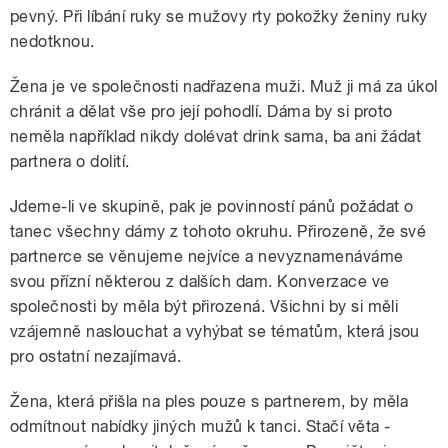
pevný. Při líbání ruky se mužovy rty pokožky ženiny ruky
nedotknou.
Žena je ve společnosti nadřazena muži. Muž ji má za úkol
chránit a dělat vše pro její pohodlí. Dáma by si proto
neměla například nikdy dolévat drink sama, ba ani žádat
partnera o dolití.
Jdeme-li ve skupině, pak je povinností pánů požádat o
tanec všechny dámy z tohoto okruhu. Přirozeně, že své
partnerce se věnujeme nejvíce a nevyznamenáváme
svou přízní některou z dalších dam. Konverzace ve
společnosti by měla být přirozená. Všichni by si měli
vzájemně naslouchat a vyhýbat se tématům, která jsou
pro ostatní nezajímavá.
Žena, která přišla na ples pouze s partnerem, by měla
odmítnout nabídky jiných mužů k tanci. Stačí věta -