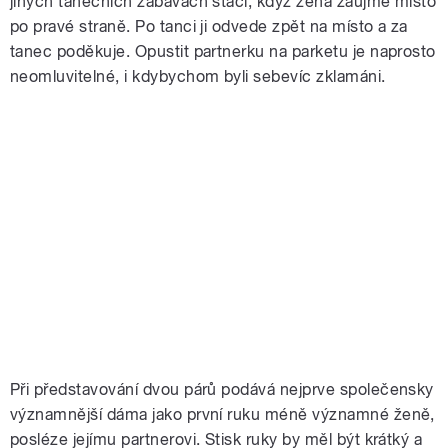
jiných tanečních zábavách stačí, když žena zaujme místo
po pravé straně. Po tanci ji odvede zpět na místo a za
tanec poděkuje. Opustit partnerku na parketu je naprosto
neomluvitelné, i kdybychom byli sebevíc zklamáni.
Při představování dvou párů podává nejprve společensky
významnější dáma jako první ruku méně významné ženě,
posléze jejímu partnerovi. Stisk ruky by měl být krátký a