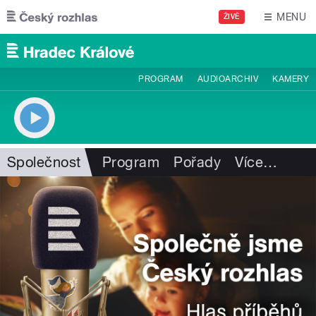
Přejít k hlavnímu obsahu
MENU
ŽIVĚ
PROGRAM
AUDIOARCHIV
KAMERY
Společnost
Program
Pořady
Více
…