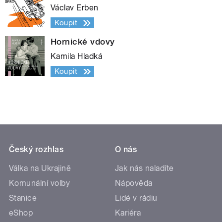
Václav Erben
Koupit
Hornické vdovy
Kamila Hladká
Koupit
Český rozhlas
O nás
Válka na Ukrajině
Jak nás naladíte
Komunální volby
Nápověda
Stanice
Lidé v rádiu
eShop
Kariéra