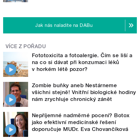
Jak nás naladíte na DABu
VÍCE Z POŘADU
Fototoxicita a fotoalergie. Čím se liší a
na co si dávat při konzumaci léků
v horkém létě pozor?
Zombie buňky aneb Nestárneme
všichni stejně! Vnitřní biologické hodiny
nám zrychluje chronický zánět
Nepříjemné nadměrné pocení? Botox
jako efektivní medicínské řešení
doporučuje MUDr. Eva Chovančíková