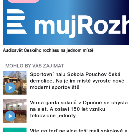
Audiosvět Českého rozhlasu na jednom místě
MOHLO BY VÁS ZAJÍMAT
Sportovní halu Sokola Pouchov čeká
demolice. Na jejím místě vyroste nové
moderní sportoviště
Věrná garda sokolů v Opočně se chystá
na slet. A oslaví 150 let vzniku
tělocvičné jednoty
Víte co teď nejvíce řeší malí sokolové a