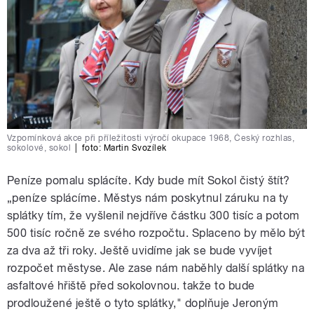
Vzpomínková akce při příležitosti výročí okupace 1968, Český rozhlas,
sokolové, sokol
|
foto:
Martin Svozílek
Peníze pomalu splácíte. Kdy bude mít Sokol čistý štít?
„peníze splácíme. Městys nám poskytnul záruku na ty
splátky tím, že vyšlenil nejdříve částku 300 tisíc a potom
500 tisíc ročně ze svého rozpočtu. Splaceno by mělo být
za dva až tři roky. Ještě uvidíme jak se bude vyvíjet
rozpočet městyse. Ale zase nám naběhly další splátky na
asfaltové hřiště před sokolovnou. takže to bude
prodloužené ještě o tyto splátky," doplňuje Jeroným