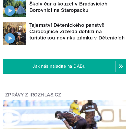
Školy čar a kouzel v Bradavicích -
Borovnici na Staropacku
Tajemství Dětenického panství!
Čarodějnice Žizelda dohlíží na
turistickou novinku zámku v Dětenicích
Jak nás naladíte na DABu
ZPRÁVY Z IROZHLAS.CZ