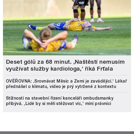
Deset gólů za 68 minut. ,Naštěstí nemusím
využívat služby kardiologa,‘ říká Frťala
OVĚŘOVNA: ‚Srovnávat Měsíc a Zemi je zavádějící.‘ Lékař
přednášel o klimatu, video je prý vytržené z kontextu
Stížností na stavební řízení kanceláři ombudsmanky
přibývá. ‚Lidé by si měli stěžovat víc,‘ míní právníci