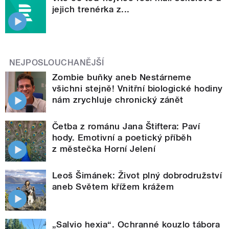
jejich trenérka z...
NEJPOSLOUCHANĚJŠÍ
Zombie buňky aneb Nestárneme
všichni stejně! Vnitřní biologické hodiny
nám zrychluje chronický zánět
Četba z románu Jana Štiftera: Paví
hody. Emotivní a poetický příběh
z městečka Horní Jelení
Leoš Šimánek: Život plný dobrodružství
aneb Světem křížem krážem
„Salvio hexia“. Ochranné kouzlo tábora