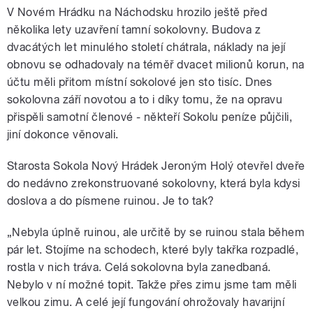
V Novém Hrádku na Náchodsku hrozilo ještě před
několika lety uzavření tamní sokolovny. Budova z
dvacátých let minulého století chátrala, náklady na její
obnovu se odhadovaly na téměř dvacet milionů korun, na
účtu měli přitom místní sokolové jen sto tisíc. Dnes
sokolovna září novotou a to i díky tomu, že na opravu
přispěli samotní členové - někteří Sokolu peníze půjčili,
jiní dokonce věnovali.
Starosta Sokola Nový Hrádek Jeroným Holý otevřel dveře
do nedávno zrekonstruované sokolovny, která byla kdysi
doslova a do písmene ruinou. Je to tak?
„Nebyla úplně ruinou, ale určitě by se ruinou stala během
pár let. Stojíme na schodech, které byly takřka rozpadlé,
rostla v nich tráva. Celá sokolovna byla zanedbaná.
Nebylo v ní možné topit. Takže přes zimu jsme tam měli
velkou zimu. A celé její fungování ohrožovaly havarijní