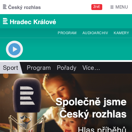
Přejít k hlavnímu obsahu
MENU
ŽIVĚ
PROGRAM
AUDIOARCHIV
KAMERY
Sport
Program
Pořady
Více
…