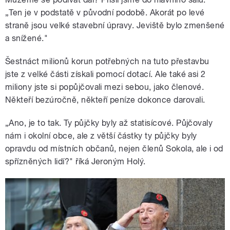
„Ten je v podstatě v původní podobě. Akorát po levé
straně jsou velké stavební úpravy. Jeviště bylo zmenšené
a snížené."
Šestnáct milionů korun potřebných na tuto přestavbu
jste z velké části získali pomocí dotací. Ale také asi 2
miliony jste si popůjčovali mezi sebou, jako členové.
Někteří bezúročně, někteří peníze dokonce darovali.
„Ano, je to tak. Ty půjčky byly až statisícové. Půjčovaly
nám i okolní obce, ale z větší částky ty půjčky byly
opravdu od místních občanů, nejen členů Sokola, ale i od
spřízněných lidí?" říká Jeroným Holý.