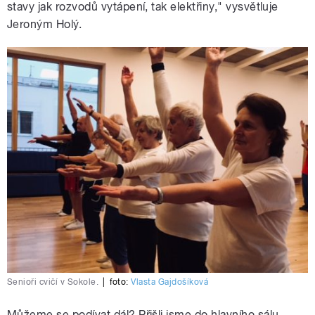
stavy jak rozvodů vytápení, tak elektřiny," vysvětluje
Jeroným Holý.
Senioři cvičí v Sokole.
|
foto:
Vlasta Gajdošíková
Můžeme se podívat dál? Přišli jsme do hlavního sálu.