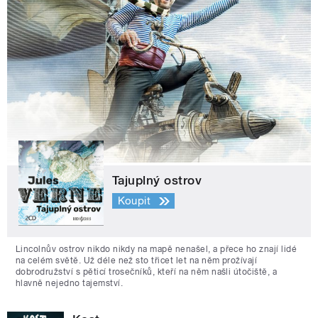
Tajuplný ostrov
Koupit
Lincolnův ostrov nikdo nikdy na mapě nenašel, a přece ho znají lidé
na celém světě. Už déle než sto třicet let na něm prožívají
dobrodružství s pěticí trosečníků, kteří na něm našli útočiště, a
hlavně nejedno tajemství.