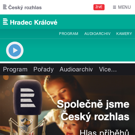
Přejít k hlavnímu obsahu
MENU
ŽIVĚ
PROGRAM
AUDIOARCHIV
KAMERY
Program
Pořady
Audioarchiv
Více
…