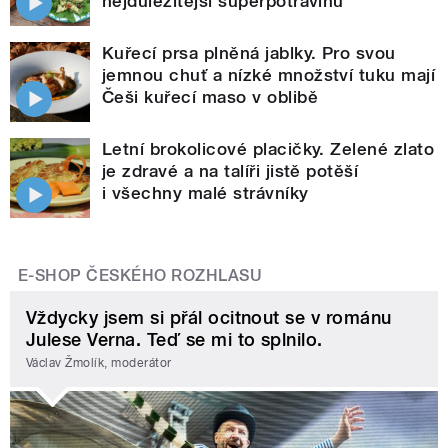
nejdůležitější superpotravinu
Kuřecí prsa plněná jablky. Pro svou
jemnou chuť a nízké množství tuku mají
Češi kuřecí maso v oblibě
Letní brokolicové placičky. Zelené zlato
je zdravé a na talíři jistě potěší
i všechny malé strávníky
E-SHOP ČESKÉHO ROZHLASU
Vždycky jsem si přál ocitnout se v románu
Julese Verna. Teď se mi to splnilo.
Václav Žmolík, moderátor