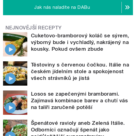
Jak nás naladíte na DABu
NEJNOVĚJŠÍ RECEPTY
Cuketovo-bramborový koláč se sýrem,
výborný bude i vychladlý, nakrájený na
kousky. Pokud ovšem zbude
Těstoviny s červenou čočkou. Itálie na
českém jídelním stole a spokojenost
všech strávníků je jistá
Losos se zapečenými bramborami.
Zajímavá kombinace barev a chutí vás
na talíři zaručeně potěší
Špenátové ravioly aneb Zelená Itálie.
Odborníci označují špenát jako