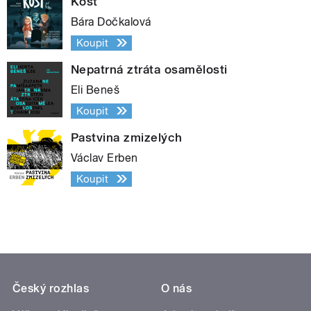
Kost
Bára Dočkalová
Koupit
Nepatrná ztráta osamělosti
Eli Beneš
Koupit
Pastvina zmizelých
Václav Erben
Koupit
Český rozhlas
O nás