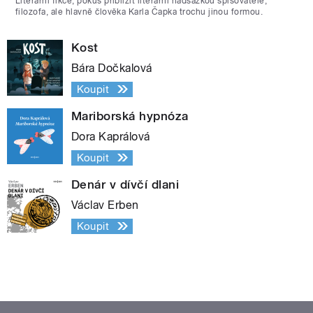
Literární fikce, pokus přiblížit literární nadsázkou spisovatele,
filozofa, ale hlavně člověka Karla Čapka trochu jinou formou.
Kost
Bára Dočkalová
Koupit
Mariborská hypnóza
Dora Kaprálová
Koupit
Denár v dívčí dlani
Václav Erben
Koupit