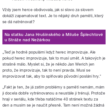
Vždy jsem herce obdivovala, jak si slovo za slovem
dokáží zapamatovat text. Je to nějaký druh paměti, který
se dá natrénovat?
Na statku Jana Hrušínského a Miluše Šplechtové
u Stráže nad Nežárkou
„Teď je hodně populární když herec improvizuje. Ale
pokud herec improvizuje, tak to musí umět. A takových je
strašně málo. Myslet si, že je někdo Jan Werich jen
proto, že improvizuje, tak to není pravda. Musí se
improvizovat tak, aby to splňovalo původní poslání hry."
„Fakt je ten, že já zatím problémy s pamětí nemám, mám
ji docela dobře vytrénovanou a neustále ji trénuji. Protože
hraji v seriálu, kde třeba natáčíme 40 stránek textu za
den a musím se je naučit přesně. Tam není možná žádná