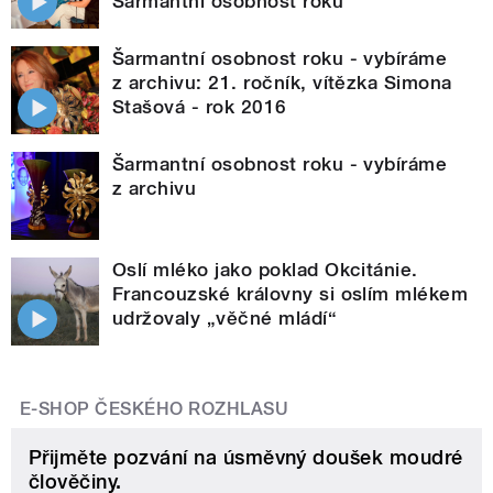
Šarmantní osobnost roku
Šarmantní osobnost roku - vybíráme
z archivu: 21. ročník, vítězka Simona
Stašová - rok 2016
Šarmantní osobnost roku - vybíráme
z archivu
Oslí mléko jako poklad Okcitánie.
Francouzské královny si oslím mlékem
udržovaly „věčné mládí“
E-SHOP ČESKÉHO ROZHLASU
Přijměte pozvání na úsměvný doušek moudré
člověčiny.