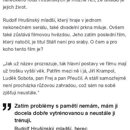
jejich život.
Rudolf Hrušínský mladší, který hraje v jednom
nekonečném seriálu, také divadelní prkna miluje. Ovšem
také zůstává filmovou hvězdou. Jeho zatím poslední film,
který natočil, je titul Stáří není pro sraby. O čem a pro
koho tento film je?
„Jak už název prozrazuje, tak hlavní postavy ve filmu mají
už trošku vyšší věk. Patřím mezi ně i já, Jiří Krampol,
Luděk Sobota, pan Frej a pan Přeučil. A stáří samozřejmě
není procházka růžovou zahradou, což sám na sobě
zjišťuji neustále."
Zatím problémy s pamětí nemám, mám ji
docela dobře vytrénovanou a neustále ji
trénuji.
Rudolf Hrušínský mladší, herec