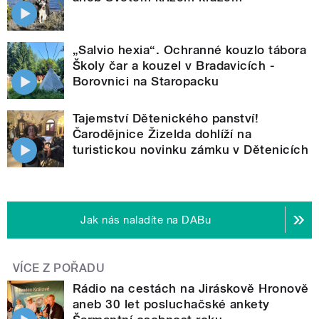
„Salvio hexia“. Ochranné kouzlo tábora
Školy čar a kouzel v Bradavicích -
Borovnici na Staropacku
Tajemství Dětenického panství!
Čarodějnice Žizelda dohlíží na
turistickou novinku zámku v Dětenicích
Jak nás naladíte na DABu
VÍCE Z POŘADU
Rádio na cestách na Jiráskově Hronově
aneb 30 let posluchačské ankety