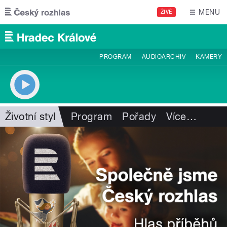
Přejít k hlavnímu obsahu
MENU
ŽIVĚ
PROGRAM
AUDIOARCHIV
KAMERY
Životní styl
Program
Pořady
Více
…