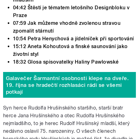
04:42 Štěstí je tématem letošního Designbloku v
Praze
07:59 Jak můžeme vhodně zvolenou stravou
zpomalit stárnutí
10:54 Petra Henychová a jídelníček při sportování
15:12 Aneta Kohoutová a finské saunování jako
životní styl
18:32 Glosa spisovatelky Haliny Pawlowské
Galavečer Šarmantní osobnosti klepe na dveře.
19. října se hradečtí rozhlasáci rádi se všemi
potkají
Syn herce Rudolfa Hrušínského staršího, starší bratr
herce Jana Hrušínského a otec Rudolfa Hrušínského
nejmladšího, to je herec Rudolf Hrušínský mladší, který
nedávno oslavil 75. narozeniny. O všech členech
hereckého rodu Hrušínských je možné říct, že divadlo je