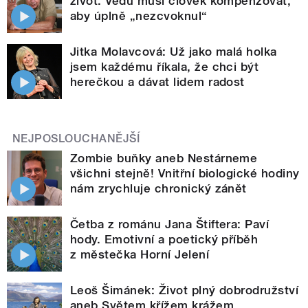
život. Vědu musí člověk kompenzovat,
aby úplně „nezcvoknul“
Jitka Molavcová: Už jako malá holka
jsem každému říkala, že chci být
herečkou a dávat lidem radost
NEJPOSLOUCHANĚJŠÍ
Zombie buňky aneb Nestárneme
všichni stejně! Vnitřní biologické hodiny
nám zrychluje chronický zánět
Četba z románu Jana Štiftera: Paví
hody. Emotivní a poetický příběh
z městečka Horní Jelení
Leoš Šimánek: Život plný dobrodružství
aneb Světem křížem krážem