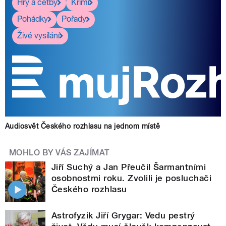
Hry a četby
Krimi
Pohádky
Pořady
Živé vysílání
Audiosvět Českého rozhlasu na jednom místě
MOHLO BY VÁS ZAJÍMAT
Jiří Suchý a Jan Přeučil Šarmantními
osobnostmi roku. Zvolili je posluchači
Českého rozhlasu
Astrofyzik Jiří Grygar: Vedu pestrý